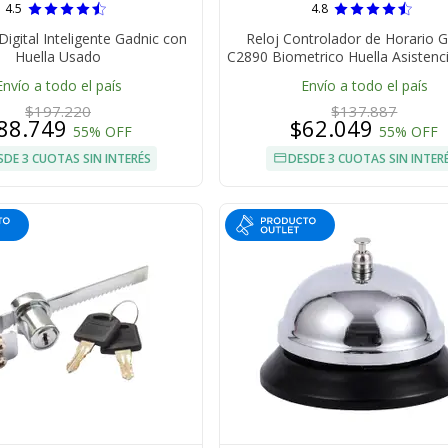
4.5
4.8
Digital Inteligente Gadnic con
Reloj Controlador de Horario 
Huella Usado
C2890 Biometrico Huella Asistenci
Envío a todo el país
Envío a todo el país
$197.220
$137.887
88.749
$62.049
55% OFF
55% OFF
SDE 3 CUOTAS SIN INTERÉS
DESDE 3 CUOTAS SIN INTER