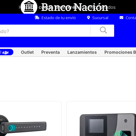
Hasta
20 cuotas sin interés
en seleccionados
Estado de tu envío
Sucursal
Conta
al
Outlet
Preventa
Lanzamientos
Promociones B