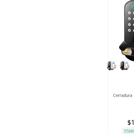
Cerradura 
$
DE