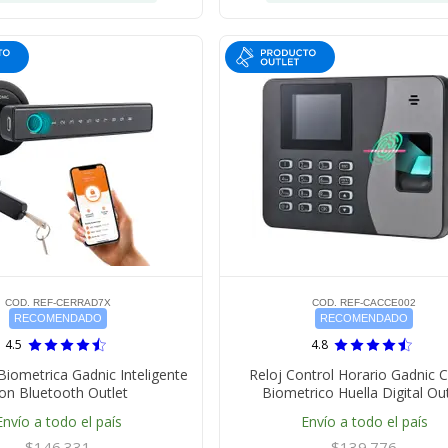
COD. REF-CERRAD7X
COD. REF-CACCE002
RECOMENDADO
RECOMENDADO
4.5
4.8
Biometrica Gadnic Inteligente
Reloj Control Horario Gadnic 
on Bluetooth Outlet
Biometrico Huella Digital Out
Envío a todo el país
Envío a todo el país
$146.331
$139.776