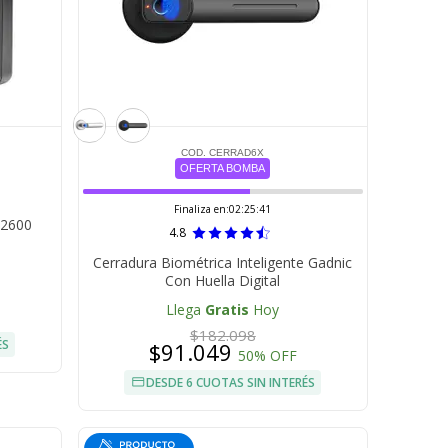
COD. CERRAD6X
OFERTA BOMBA
Finaliza en:
02:25:40
C2600
4.8
Cerradura Biométrica Inteligente Gadnic
Con Huella Digital
Llega
Gratis
Hoy
$182.098
ÉS
$91.049
50% OFF
DESDE 6 CUOTAS SIN INTERÉS