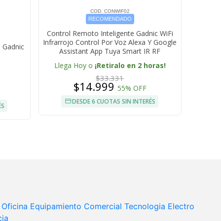
COD. CONWIF02
RECOMENDADO
Control Remoto Inteligente Gadnic WiFi
Infrarrojo Control Por Voz Alexa Y Google
 Gadnic
Assistant App Tuya Smart IR RF
Llega Hoy o
¡Retiralo en 2 horas!
$33.331
$14.999
55% OFF
DESDE 6 CUOTAS SIN INTERÉS
ÉS
Oficina
Equipamiento Comercial
Tecnologia
Electro
cia