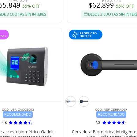
65.849
$62.899
55% OFF
55% OFF
SDE 3 CUOTAS SIN INTERÉS
DESDE 3 CUOTAS SIN INTER
COD. USA-CACCE003
COD. REF-CERRAD6X
RECOMENDADO
RECOMENDADO
4.8
4.8
e acceso biométrico Gadnic
Cerradura Biometrica Inteligente