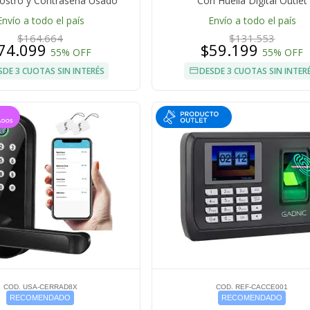
Rostro y Contraseña Usado
Con Huella Digital Outlet
Envío a todo el país
Envío a todo el país
$164.664
$131.553
74.099
$59.199
55% OFF
55% OFF
SDE 3 CUOTAS SIN INTERÉS
DESDE 3 CUOTAS SIN INTER
COD. USA-CERRAD8X
COD. REF-CACCE001
RECOMENDADO
RECOMENDADO