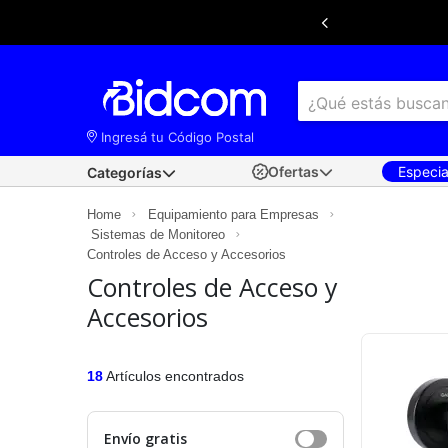
Ingresá tu Código Postal
Ofertas
Especi
Categorías
×
Ingresá tu
código postal
para conocer las
Home
Equipamiento para Empresas
mejores ofertas de envío y retiro disponibles
Sistemas de Monitoreo
según tu ubicación.
Controles de Acceso y Accesorios
Controles de Acceso y
Accesorios
18
Artículos encontrados
Envío gratis