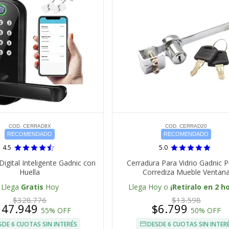
COD. CERRAD8X
COD. CERRAD20
RECOMENDADO
RECOMENDADO
4.5
5.0
Digital Inteligente Gadnic con
Cerradura Para Vidrio Gadnic P
Huella
Corrediza Mueble Ventan
Llega
Gratis
Hoy
Llega Hoy o
¡Retiralo en 2 h
$328.776
$13.598
147.949
$6.799
55% OFF
50% OFF
SDE 6 CUOTAS SIN INTERÉS
DESDE 6 CUOTAS SIN INTER