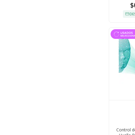
$
DE
Control d