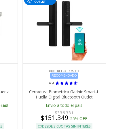
COD. REF-CERRAD01
RECOMENDADO
4.9
uerta
Cerradura Biometrica Gadnic Smart-L
a
Huella Digital Bluetooth Outlet
oras!
Envío a todo el país
$336.331
$151.349
55% OFF
ÉS
DESDE 3 CUOTAS SIN INTERÉS