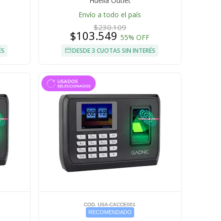
Huella Outlet
Envío a todo el país
$230.109
$103.549
55% OFF
ÉS
DESDE 3 CUOTAS SIN INTERÉS
COD. USA-CACCE001
RECOMENDADO