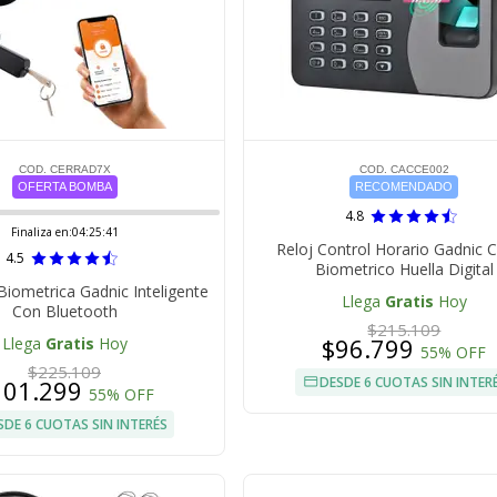
COD. CERRAD7X
COD. CACCE002
OFERTA BOMBA
RECOMENDADO
4.8
Finaliza en:
04:25:40
Reloj Control Horario Gadnic 
4.5
Biometrico Huella Digital
Biometrica Gadnic Inteligente
Llega
Gratis
Hoy
Con Bluetooth
$215.109
$96.799
Llega
Gratis
Hoy
55% OFF
$225.109
DESDE 6 CUOTAS SIN INTER
101.299
55% OFF
SDE 6 CUOTAS SIN INTERÉS