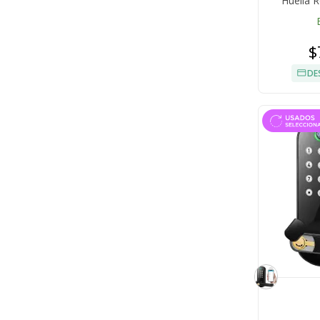
Huella 
$
DE