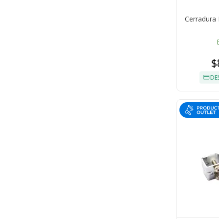
Cerradura 
$
DE