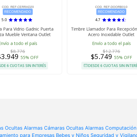
COD. REF-CERRAD20
COD. REF-DOORB010
RECOMENDADO
RECOMENDADO
5.0
4.7
a Para Vidrio Gadnic Puerta
Timbre Llamador Para Recepción
za Mueble Ventana Outlet
Acero Inoxidable Outlet
Envío a todo el país
Envío a todo el país
$8.776
$12.776
$3.949
$5.749
55% OFF
55% OFF
SDE 6 CUOTAS SIN INTERÉS
DESDE 6 CUOTAS SIN INTER
s Ocultas
Alarmas
Cámaras Ocultas
Alarmas
Computación
amiento para Empresas
Bebes y Niños
Seguridad y Vigilan