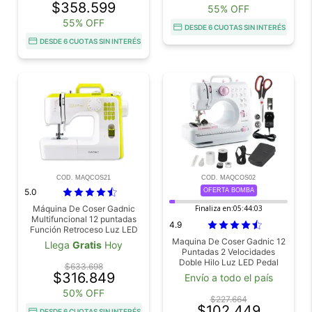
$358.599
55% OFF
55% OFF
DESDE 6 CUOTAS SIN INTERÉS
DESDE 6 CUOTAS SIN INTERÉS
COD. MAQCOS21
COD. MAQCOS02
5.0
OFERTA BOMBA
Máquina De Coser Gadnic
Finaliza en:
05:44:03
Multifuncional 12 puntadas
4.9
Función Retroceso Luz LED
Brazo Libre Velocidad
Maquina De Coser Gadnic 12
Llega
Gratis
Hoy
Ajustable 71W
Puntadas 2 Velocidades
Doble Hilo Luz LED Pedal
$633.698
Overlock 7.2W
$316.849
Envío a todo el país
50% OFF
$227.664
$102.449
DESDE 6 CUOTAS SIN INTERÉS