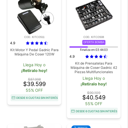
COD. KITCOS11
COD. KITCOS08
4.9
OFERTA BOMBA
Kit Motor Y Pedal Gadnic Para
Finaliza en:
03:44:03
Máquina De Coser 120W
4.9
Kit de Prensatelas Para
Llega Hoy o
Máquina de Coser Gadnic 42
¡Retiralo hoy!
Piezas Multifuncionales
Llega Hoy o
$87.998
$39.599
¡Retiralo hoy!
55% OFF
$90.109
$40.549
DESDE 6 CUOTAS SIN INTERÉS
55% OFF
DESDE 6 CUOTAS SIN INTERÉS