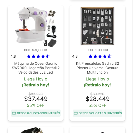
COD. MAQCOS04
COD. KITCOS04
4.8
4.8
Máquina de Coser Gadnic
Kit Prensatelas Gadnic 32
SW2000 Hogareña Portátil 2
Piezas Universal Costura
Velocidades Luz Led
Multifunción
Llega Hoy o
Llega Hoy o
¡Retiralo hoy!
¡Retiralo hoy!
$83.220
$63.220
$37.449
$28.449
55% OFF
55% OFF
DESDE 6 CUOTAS SIN INTERÉS
DESDE 6 CUOTAS SIN INTERÉS