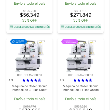
Velocidades Luz Led Y Pedal
Pedal Outlet
Envío a todo el país
Envío a todo el país
Usado
$125.220
$604.109
$56.349
$271.849
55% OFF
55% OFF
DESDE 3 CUOTAS SIN INTERÉS
DESDE 3 CUOTAS SIN INTERÉS
COD. REF-MAQCOS18
COD. USA-MAQCOS18
4.9
4.9
Máquina de Coser Gadnic
Máquina de Coser Gadnic
Interlock de 3 Hilos Outlet
Interlock de 3 Hilos Usado
Envío a todo el país
Envío a todo el país
$619.776
$531.220