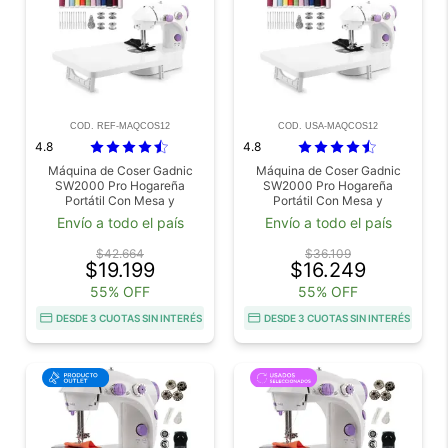
COD. REF-MAQCOS12
COD. USA-MAQCOS12
4.8
4.8
Máquina de Coser Gadnic
Máquina de Coser Gadnic
SW2000 Pro Hogareña
SW2000 Pro Hogareña
Portátil Con Mesa y
Portátil Con Mesa y
Accesorios 2 Velocidades Luz
Accesorios 2 Velocidades Luz
Envío a todo el país
Envío a todo el país
Led Outlet
Led Usado
$42.664
$36.109
$19.199
$16.249
55% OFF
55% OFF
DESDE 3 CUOTAS SIN INTERÉS
DESDE 3 CUOTAS SIN INTERÉS