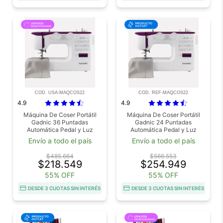
COD. USA-MAQCOS22
COD. REF-MAQCOS22
4.9
4.9
Máquina De Coser Portátil
Máquina De Coser Portátil
Gadnic 36 Puntadas
Gadnic 24 Puntadas
Automática Pedal y Luz
Automática Pedal y Luz
Usado
Outlet
Envío a todo el país
Envío a todo el país
$485.664
$566.553
$218.549
$254.949
55% OFF
55% OFF
DESDE 3 CUOTAS SIN INTERÉS
DESDE 3 CUOTAS SIN INTERÉS