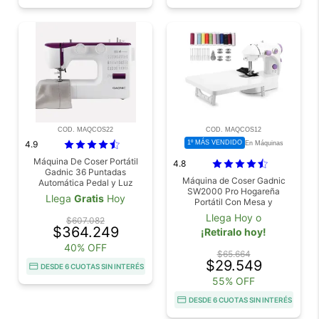
COD. MAQCOS22
COD. MAQCOS12
4.9
1º MÁS VENDIDO
En Máquinas
Máquina De Coser Portátil
4.8
Gadnic 36 Puntadas
Máquina de Coser Gadnic
Automática Pedal y Luz
SW2000 Pro Hogareña
Llega
Gratis
Hoy
Portátil Con Mesa y
Accesorios 2 Velocidades Luz
Llega Hoy o
$607.082
Led
$364.249
¡Retiralo hoy!
40% OFF
$65.664
$29.549
DESDE 6 CUOTAS SIN INTERÉS
55% OFF
DESDE 6 CUOTAS SIN INTERÉS