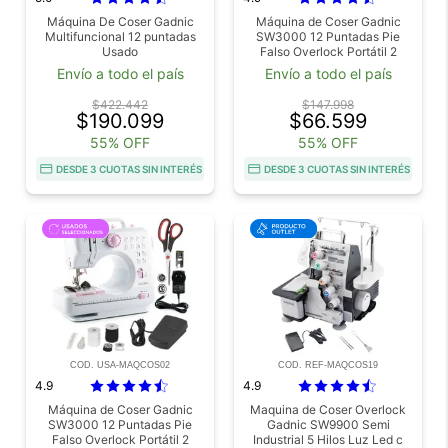
Máquina De Coser Gadnic
Máquina de Coser Gadnic
Multifuncional 12 puntadas
SW3000 12 Puntadas Pie
Usado
Falso Overlock Portátil 2
Velocidades Luz Led Y Pedal
Envío a todo el país
Envío a todo el país
Outlet
$422.442
$147.998
$190.099
$66.599
55% OFF
55% OFF
DESDE 3 CUOTAS SIN INTERÉS
DESDE 3 CUOTAS SIN INTERÉS
COD. USA-MAQCOS02
COD. REF-MAQCOS19
4.9
4.9
Máquina de Coser Gadnic
Maquina de Coser Overlock
SW3000 12 Puntadas Pie
Gadnic SW9900 Semi
Falso Overlock Portátil 2
Industrial 5 Hilos Luz Led c