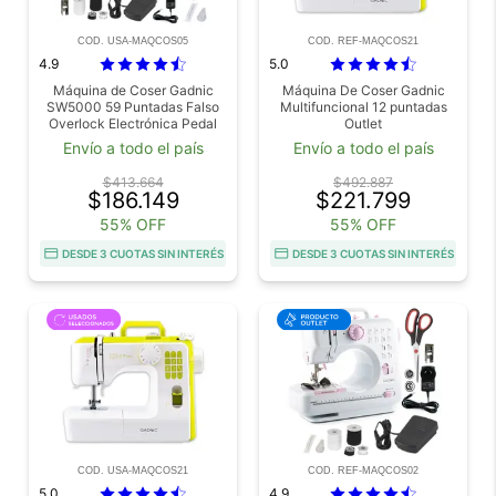
COD. USA-MAQCOS05
COD. REF-MAQCOS21
4.9
5.0
Máquina de Coser Gadnic
Máquina De Coser Gadnic
SW5000 59 Puntadas Falso
Multifuncional 12 puntadas
Overlock Electrónica Pedal
Outlet
Luz Led Usado
Envío a todo el país
Envío a todo el país
$413.664
$492.887
$186.149
$221.799
55% OFF
55% OFF
DESDE 3 CUOTAS SIN INTERÉS
DESDE 3 CUOTAS SIN INTERÉS
COD. USA-MAQCOS21
COD. REF-MAQCOS02
5.0
4.9