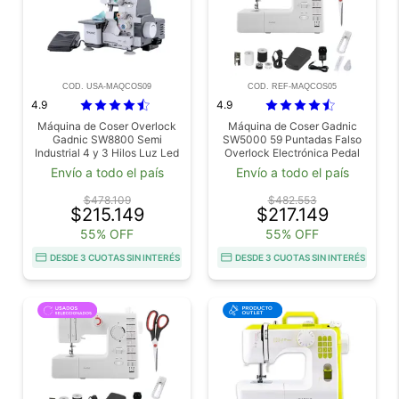
COD. USA-MAQCOS09
COD. REF-MAQCOS05
4.9
4.9
Máquina de Coser Overlock
Máquina de Coser Gadnic
Gadnic SW8800 Semi
SW5000 59 Puntadas Falso
Industrial 4 y 3 Hilos Luz Led
Overlock Electrónica Pedal
c Pedal Usado
Luz Led Outlet
Envío a todo el país
Envío a todo el país
$478.109
$482.553
$215.149
$217.149
55% OFF
55% OFF
DESDE 3 CUOTAS SIN INTERÉS
DESDE 3 CUOTAS SIN INTERÉS