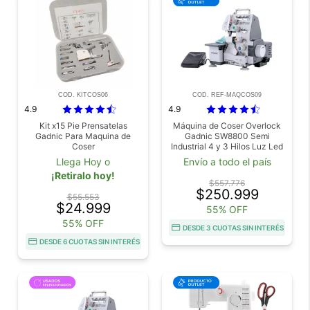
COD. KITCOS06
COD. REF-MAQCOS09
4.9
4.9
Kit x15 Pie Prensatelas
Máquina de Coser Overlock
Gadnic Para Maquina de
Gadnic SW8800 Semi
Coser
Industrial 4 y 3 Hilos Luz Led
c Pedal Outlet
Llega Hoy o
Envío a todo el país
¡Retiralo hoy!
$557.776
$250.999
$55.553
$24.999
55% OFF
55% OFF
DESDE 3 CUOTAS SIN INTERÉS
DESDE 6 CUOTAS SIN INTERÉS