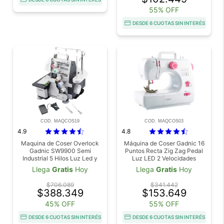
55% OFF
DESDE 6 CUOTAS SIN INTERÉS
COD. MAQCOS19
COD. MAQCOS03
4.9
4.8
Maquina de Coser Overlock
Máquina de Coser Gadnic 16
Gadnic SW9900 Semi
Puntos Recta Zig Zag Pedal
Industrial 5 Hilos Luz Led y
Luz LED 2 Velocidades
Pedal
Llega
Gratis
Hoy
Llega
Gratis
Hoy
$706.089
$341.442
$388.349
$153.649
45% OFF
55% OFF
DESDE 6 CUOTAS SIN INTERÉS
DESDE 6 CUOTAS SIN INTERÉS