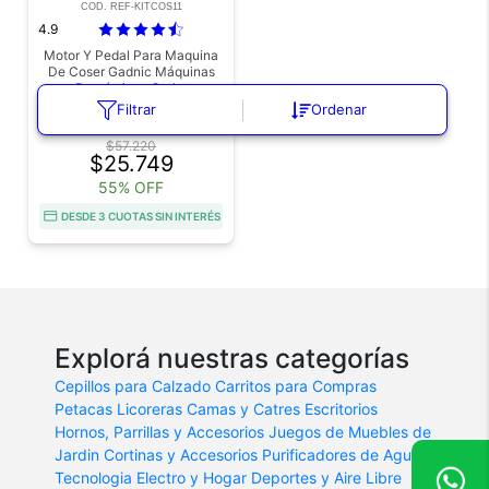
COD. REF-KITCOS11
4.9
Motor Y Pedal Para Maquina
De Coser Gadnic Máquinas
Domésticas Outlet
Filtrar
Ordenar
Envío a todo el país
$57.220
$25.749
55% OFF
DESDE 3 CUOTAS SIN INTERÉS
Explorá nuestras categorías
Cepillos para Calzado
Carritos para Compras
Petacas Licoreras
Camas y Catres
Escritorios
Hornos, Parrillas y Accesorios
Juegos de Muebles de
Jardin
Cortinas y Accesorios
Purificadores de Agua
Tecnologia
Electro y Hogar
Deportes y Aire Libre