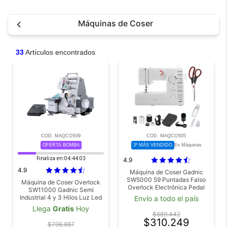
Máquinas de Coser
33
Artículos encontrados
COD. MAQCOS09
COD. MAQCOS05
OFERTA BOMBA
3º MÁS VENDIDO
En Máquinas
Finaliza en:
04:44:03
4.9
4.9
Máquina de Coser Gadnic
SW5000 59 Puntadas Falso
Máquina de Coser Overlock
Overlock Electrónica Pedal
SW11000 Gadnic Semi
Luz Led
Industrial 4 y 3 Hilos Luz Led
Envío a todo el país
Pedal 1000 Ppm
Llega
Gratis
Hoy
$689.442
$310.249
$796.887