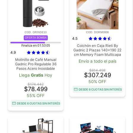
COD. GRINDE10
COD. DORM0008
OFERTA BOMBA
4.5
Finaliza en:
01:53:04
Colchón en Caja Rieti By
Gadnic 2 Plazas 140x190 22
4.9
cm Memory Foam Multicapa
con Box Espuma
Molinillo de Café Manual
Envío a todo el país
Viscoelástica
Gadnic Pro Regulable 36
Pasos Acero Inoxidable
$614.498
Especias y Granos
$307.249
Llega
Gratis
Hoy
50% OFF
$174.442
$78.499
DESDE 6 CUOTAS SIN INTERÉS
55% OFF
DESDE 6 CUOTAS SIN INTERÉS