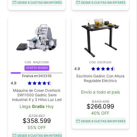
DESDE 6 CUOTAS SIN INTERÉS
DESDE 6 CUOTAS SIN INTERÉS
COD. MAQCOS09
COD. ESCRI11N
OFERTA BOMBA
4.9
Finaliza en:
04:53:04
Escritorio Gadnic Con Altura
Regulable Eléctrico
4.9
Máquina de Coser Overlock
Envío a todo el país
SW11000 Gadnic Semi
Industrial 4 y 3 Hilos Luz Led
$443.498
Pedal 1000 Ppm
$266.099
Llega
Gratis
Hoy
40% OFF
$796.887
$358.599
DESDE 6 CUOTAS SIN INTERÉS
55% OFF
DESDE 6 CUOTAS SIN INTERÉS