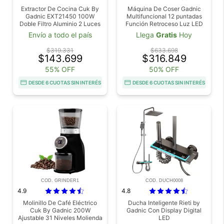
Extractor De Cocina Cuk By
Máquina De Coser Gadnic
Gadnic EXT21450 100W
Multifuncional 12 puntadas
Doble Filtro Aluminio 2 Luces
Función Retroceso Luz LED
LED Blanco
Brazo Libre Velocidad
Envío a todo el país
Llega
Gratis
Hoy
Ajustable 71W
$319.331
$633.698
$143.699
$316.849
55% OFF
50% OFF
DESDE 6 CUOTAS SIN INTERÉS
DESDE 6 CUOTAS SIN INTERÉS
COD. GRINDER1
COD. DUCH0008
4.9
4.8
Molinillo De Café Eléctrico
Ducha Inteligente Rieti by
Cuk By Gadnic 200W
Gadnic Con Display Digital
Ajustable 31 Niveles Molienda
LED