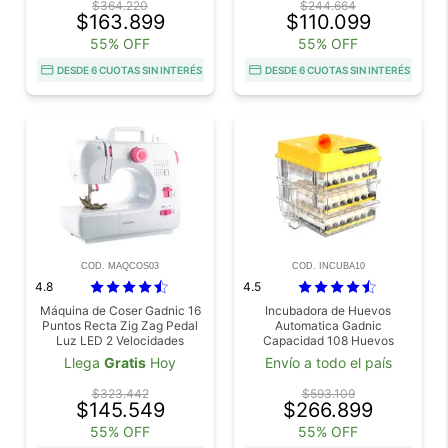
$364.220
$244.664
$163.899
$110.099
55% OFF
55% OFF
DESDE 6 CUOTAS SIN INTERÉS
DESDE 6 CUOTAS SIN INTERÉS
COD. MAQCOS03
COD. INCUBA10
4.8
4.5
Máquina de Coser Gadnic 16
Incubadora de Huevos
Puntos Recta Zig Zag Pedal
Automatica Gadnic
Luz LED 2 Velocidades
Capacidad 108 Huevos
Expandible Ovoscopio Giro
Llega
Gratis
Hoy
Envío a todo el país
Automático
$323.442
$593.109
$145.549
$266.899
55% OFF
55% OFF