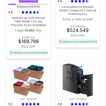
OFERTA BOMBA
4.9
Finaliza en:
04:53:04
Lavavajillas De Mesada
Gadnic Compacto 3 Sets de
4.9
Cubiertos Eco
Molinillo de Café Manual
Envío a todo el país
TIME MORE C3S Alta
Precisión Acero Inoxidable
$1.165.664
Portable Ajuste Molienda 24
$524.549
Llega
Gratis
Hoy
Niveles Ideal Pour Over
55% OFF
$308.725
$169.799
DESDE 6 CUOTAS SIN INTERÉS
45% OFF
DESDE 6 CUOTAS SIN INTERÉS
COD. ORGCA24
COD. CAJA0021
5.0
4.8