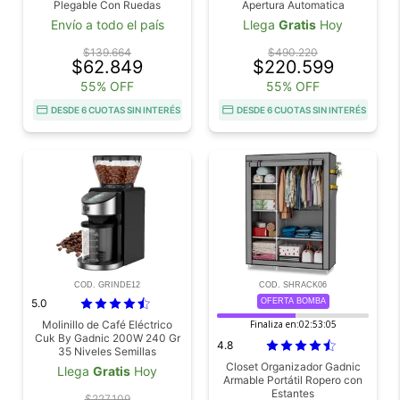
Plegable Con Ruedas
Apertura Automatica
Reforzado
Iluminacion LED Alarma
Envío a todo el país
Llega
Gratis
Hoy
$139.664
$490.220
$62.849
$220.599
55% OFF
55% OFF
DESDE 6 CUOTAS SIN INTERÉS
DESDE 6 CUOTAS SIN INTERÉS
COD. GRINDE12
COD. SHRACK06
5.0
OFERTA BOMBA
Molinillo de Café Eléctrico
Finaliza en:
02:53:04
Cuk By Gadnic 200W 240 Gr
4.8
35 Niveles Semillas
Closet Organizador Gadnic
Llega
Gratis
Hoy
Armable Portátil Ropero con
Estantes
$227.109