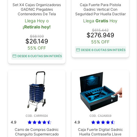
Set X4 Cajas Organizadoras
Caja Fuerte Para Pistola
GADNIC Plegables
Gadnic Vertical Con
Contenedores De Tela
Seguridad Por Huella Dactilar
Multiuso
Llave De Acceso Y Código
Llega Hoy o
Llega
Gratis
Hoy
PIN
¡Retiralo hoy!
$615.442
$276.949
$58.109
$26.149
55% OFF
55% OFF
DESDE 6 CUOTAS SIN INTERÉS
DESDE 6 CUOTAS SIN INTERÉS
COD. CARRI024
COD. CAJA0019
4.9
4.9
Carro de Compras Gadnic
Caja Fuerte Digital Gadnic
Changuito Supermercado
Huella Contraseña Llave