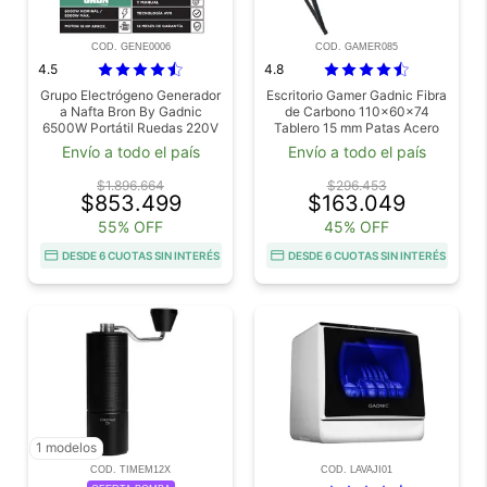
COD. GENE0006
COD. GAMER085
4.5
4.8
Grupo Electrógeno Generador
Escritorio Gamer Gadnic Fibra
a Nafta Bron By Gadnic
de Carbono 110x60x74
6500W Portátil Ruedas 220V
Tablero 15 mm Patas Acero
Arranque Eléctrico
Con Posavasos Y Gancho
Envío a todo el país
Envío a todo el país
Para Auricular
$1.896.664
$296.453
$853.499
$163.049
55% OFF
45% OFF
DESDE 6 CUOTAS SIN INTERÉS
DESDE 6 CUOTAS SIN INTERÉS
1 modelos
COD. TIMEM12X
COD. LAVAJI01