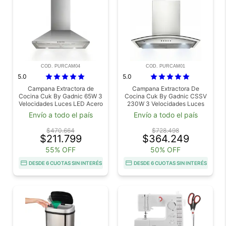
COD. PURCAM04
COD. PURCAM01
5.0
5.0
Campana Extractora de
Campana Extractora De
Cocina Cuk By Gadnic 65W 3
Cocina Cuk By Gadnic CSSV
Velocidades Luces LED Acero
230W 3 Velocidades Luces
Inoxidable 430
LED
Envío a todo el país
Envío a todo el país
$470.664
$728.498
$211.799
$364.249
55% OFF
50% OFF
DESDE 6 CUOTAS SIN INTERÉS
DESDE 6 CUOTAS SIN INTERÉS