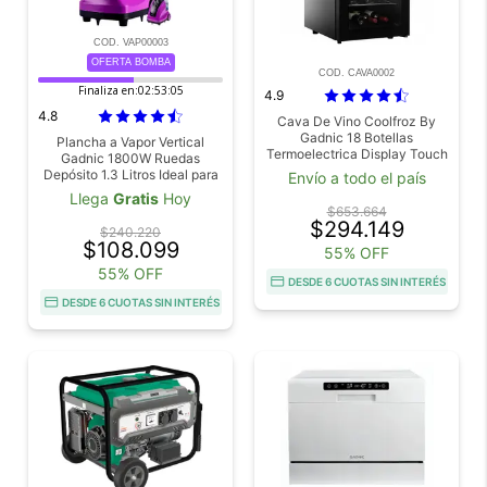
COD. VAP00003
OFERTA BOMBA
COD. CAVA0002
Finaliza en:
02:53:04
4.9
4.8
Cava De Vino Coolfroz By
Gadnic 18 Botellas
Plancha a Vapor Vertical
Termoelectrica Display Touch
Gadnic 1800W Ruedas
LED Vidrio Templado
Depósito 1.3 Litros Ideal para
Envío a todo el país
Ropa y Telas Delicadas
Llega
Gratis
Hoy
$653.664
$294.149
$240.220
$108.099
55% OFF
55% OFF
DESDE 6 CUOTAS SIN INTERÉS
DESDE 6 CUOTAS SIN INTERÉS