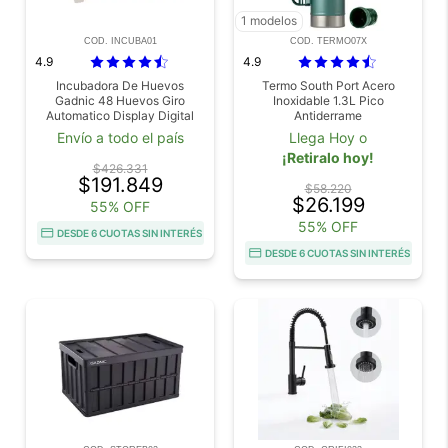
1 modelos
COD. INCUBA01
COD. TERMO07X
4.9
4.9
Incubadora De Huevos
Termo South Port Acero
Gadnic 48 Huevos Giro
Inoxidable 1.3L Pico
Automatico Display Digital
Antiderrame
Control Temperatura
Envío a todo el país
Llega Hoy o
Humedad 80W
¡Retiralo hoy!
$426.331
$191.849
$58.220
$26.199
55% OFF
55% OFF
DESDE 6 CUOTAS SIN INTERÉS
DESDE 6 CUOTAS SIN INTERÉS