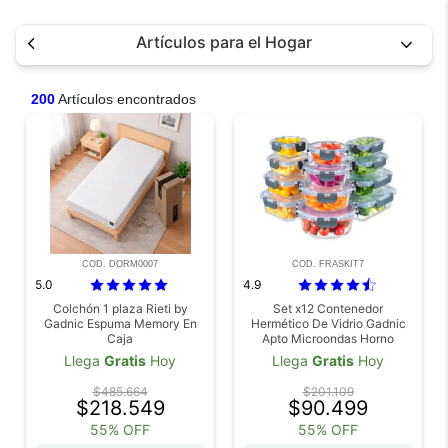
Artículos para el Hogar
200
Artículos encontrados
COD. DORM0007
COD. FRASKIT7
5.0
4.9
Colchón 1 plaza Rieti by
Set x12 Contenedor
Gadnic Espuma Memory En
Hermético De Vidrio Gadnic
Caja
Apto Microondas Horno
Freezer Heladera Tupper
Llega
Gratis
Hoy
Llega
Gratis
Hoy
Lucheras
$485.664
$201.109
$218.549
$90.499
55% OFF
55% OFF