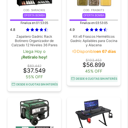
COD. SHRACK01
COD. FRASKIT3
OFERTA BOMBA
OFERTA BOMBA
Finaliza en:
01:53:04
Finaliza en:
03:53:04
4.8
4.9
Zapatero Gadnic Rack
Kit x6 Frascos Herméticos
Botinero Organizador de
Gadnic Apilables para Cocina
Calzado 12 Niveles 36 Pares
y Alacena
Hermético
acute
Llega Hoy o
Disponible
en 67 días
¡Retiralo hoy!
$103.453
$56.899
$83.442
$37.549
45% OFF
55% OFF
DESDE 6 CUOTAS SIN INTERÉS
DESDE 6 CUOTAS SIN INTERÉS