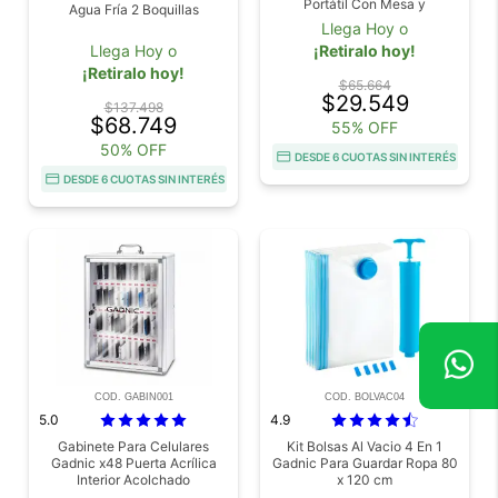
Portátil Con Mesa y
Agua Fría 2 Boquillas
Accesorios 2 Velocidades Luz
Llega Hoy o
Led
Llega Hoy o
¡Retiralo hoy!
¡Retiralo hoy!
$65.664
$29.549
$137.498
$68.749
55% OFF
50% OFF
DESDE 6 CUOTAS SIN INTERÉS
DESDE 6 CUOTAS SIN INTERÉS
COD. GABIN001
COD. BOLVAC04
5.0
4.9
Gabinete Para Celulares
Kit Bolsas Al Vacio 4 En 1
Gadnic x48 Puerta Acrílica
Gadnic Para Guardar Ropa 80
Interior Acolchado
x 120 cm