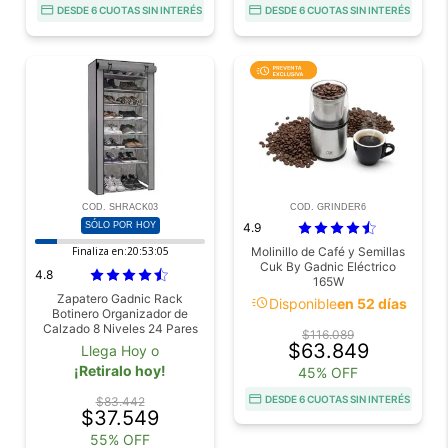
DESDE 6 CUOTAS SIN INTERÉS
DESDE 6 CUOTAS SIN INTERÉS
COD. SHRACK03
COD. GRINDER6
SÓLO POR HOY
4.9
Finaliza en:
20:53:04
Molinillo de Café y Semillas
Cuk By Gadnic Eléctrico
4.8
165W
Zapatero Gadnic Rack
acute
Disponible
en 52 días
Botinero Organizador de
Calzado 8 Niveles 24 Pares
$116.089
$63.849
Llega Hoy o
¡Retiralo hoy!
45% OFF
DESDE 6 CUOTAS SIN INTERÉS
$83.442
$37.549
55% OFF