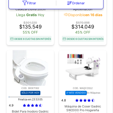
Griferia De Ducha Rieti By
Secamanos Eléctrico Gadnic
Filtrar
Ordenar
Gadnic Cromada Con
- Automático por
Cabezal Lluvia 20cm
Aproximación
Duchador Mano Altura
acute
Llega
Gratis
Hoy
Disponible
en 16 días
Ajustable 80 A 120cm Acero
Inoxidable
$301.220
$570.998
$135.549
$314.049
55% OFF
45% OFF
DESDE 6 CUOTAS SIN INTERÉS
DESDE 6 CUOTAS SIN INTERÉS
COD. BIDET002
COD. MAQCOS12
SÓLO POR HOY
1º MÁS VENDIDO
En Máquinas
Finaliza en:
23:53:04
4.8
4.9
Máquina de Coser Gadnic
SW2000 Pro Hogareña
Bidet Para Inodoro Gadnic