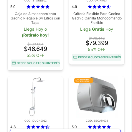
COD. STOREB02
COD. GRIFI023
5.0
4.9
Caja de Almacenamiento
Grifería Flexible Para Cocina
Gadnic Plegable 64 Litros con
Gadnic Canilla Monocomando
Tapa
Flexible
Llega Hoy o
Llega
Gratis
Hoy
¡Retiralo hoy!
$176.442
$79.399
$103.664
$46.649
55% OFF
55% OFF
DESDE 6 CUOTAS SIN INTERÉS
DESDE 6 CUOTAS SIN INTERÉS
COD. DUCH0012
COD. SECAM004
4.8
5.0