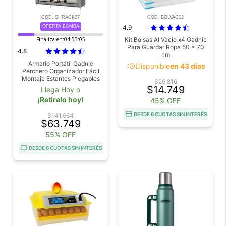
COD. SHRACK07
COD. BOLVAC02
OFERTA BOMBA
4.9
Finaliza en:
04:53:04
Kit Bolsas Al Vacio x4 Gadnic
Para Guardar Ropa 50 x 70
4.8
cm
Armario Portátil Gadnic
acute
Disponible
en 43 días
Perchero Organizador Fácil
Montaje Estantes Plegables
$26.816
Ropa Zapatos y Accesorios
$14.749
Llega Hoy o
¡Retiralo hoy!
45% OFF
DESDE 6 CUOTAS SIN INTERÉS
$141.664
$63.749
55% OFF
DESDE 6 CUOTAS SIN INTERÉS