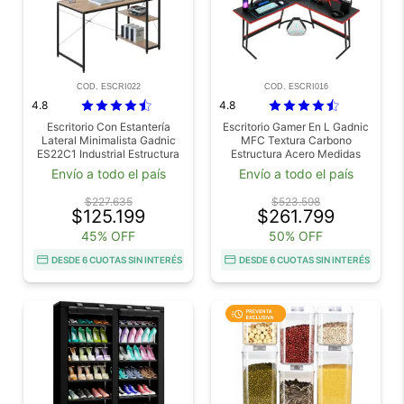
COD. ESCRI022
COD. ESCRI016
4.8
4.8
Escritorio Con Estantería
Escritorio Gamer En L Gadnic
Lateral Minimalista Gadnic
MFC Textura Carbono
ES22C1 Industrial Estructura
Estructura Acero Medidas
Metálica Superficie Melamina
130x50x74
Envío a todo el país
Envío a todo el país
120 x 60 cm
$227.635
$523.598
$125.199
$261.799
45% OFF
50% OFF
DESDE 6 CUOTAS SIN INTERÉS
DESDE 6 CUOTAS SIN INTERÉS