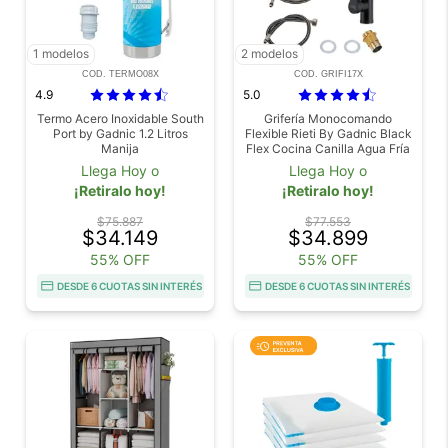
1 modelos
2 modelos
COD. TERMO08X
COD. GRIFI17X
4.9
5.0
Termo Acero Inoxidable South
Grifería Monocomando
Port by Gadnic 1.2 Litros
Flexible Rieti By Gadnic Black
Manija
Flex Cocina Canilla Agua Fría
Caliente
Llega Hoy o
Llega Hoy o
¡Retiralo hoy!
¡Retiralo hoy!
$75.887
$77.553
$34.149
$34.899
55% OFF
55% OFF
DESDE 6 CUOTAS SIN INTERÉS
DESDE 6 CUOTAS SIN INTERÉS