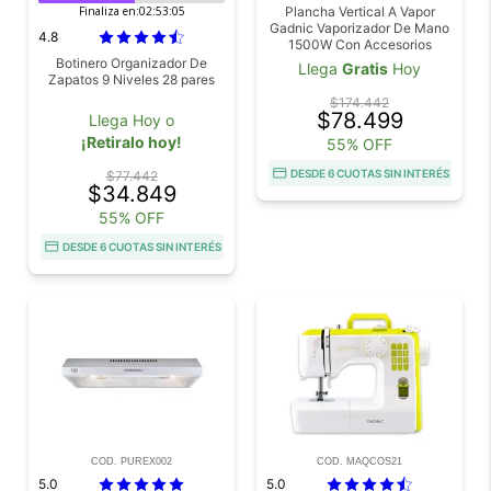
Finaliza en:
02:53:04
Plancha Vertical A Vapor
Gadnic Vaporizador De Mano
4.8
1500W Con Accesorios
Botinero Organizador De
Llega
Gratis
Hoy
Zapatos 9 Niveles 28 pares
$174.442
$78.499
Llega Hoy o
¡Retiralo hoy!
55% OFF
DESDE 6 CUOTAS SIN INTERÉS
$77.442
$34.849
55% OFF
DESDE 6 CUOTAS SIN INTERÉS
COD. PUREX002
COD. MAQCOS21
5.0
5.0