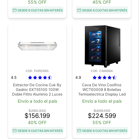
55% OFF
45% OFF
DESDE 6 CUOTAS SIN INTERÉS
DESDE 6 CUOTAS SIN INTERÉS
COD. PUREX001
COD. CAVA0004
4.5
4.9
Extractor De Cocina Cuk By
Cava De Vino Coolfroz
Gadnic EXT55100 100W
WCTE0008 8 Botellas
Doble Filtro Aluminio 2 Luces
Termoelectrica Display Led
LED
Envío a todo el país
Envío a todo el país
$260.332
$499.109
$156.199
$224.599
40% OFF
55% OFF
DESDE 6 CUOTAS SIN INTERÉS
DESDE 6 CUOTAS SIN INTERÉS