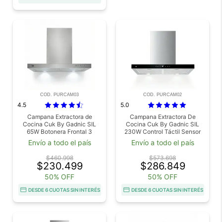
COD. PURCAM03
COD. PURCAM02
4.5
5.0
Campana Extractora de
Campana Extractora De
Cocina Cuk By Gadnic SIL
Cocina Cuk By Gadnic SIL
65W Botonera Frontal 3
230W Control Táctil Sensor
Velocidades Luces LED
de Mano Luces LED
Envío a todo el país
Envío a todo el país
$460.998
$573.698
$230.499
$286.849
50% OFF
50% OFF
DESDE 6 CUOTAS SIN INTERÉS
DESDE 6 CUOTAS SIN INTERÉS