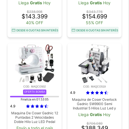
Control Digital
Llega
Gratis
Hoy
Llega
Gratis
Hoy
$238.998
$343.776
$143.399
$154.699
40% OFF
55% OFF
DESDE 6 CUOTAS SIN INTERÉS
DESDE 6 CUOTAS SIN INTERÉS
COD. MAQCOS02
COD. MAQCOS19
OFERTA BOMBA
4.9
Finaliza en:
01:53:04
Maquina de Coser Overlock
Gadnic SW9900 Semi
4.9
Industrial 5 Hilos Luz Led y
Pedal
Maquina De Coser Gadnic 12
Llega
Gratis
Hoy
Puntadas 2 Velocidades
Doble Hilo Luz LED Pedal
$706.089
Overlock 7.2W
$388.349
Envío a todo el país