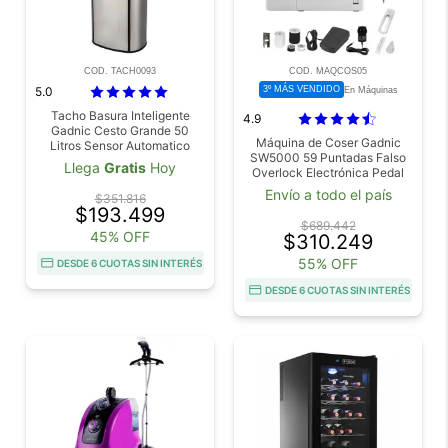
COD. TACH0093
COD. MAQCOS05
5.0
3º MÁS VENDIDO
En Máquinas
Tacho Basura Inteligente
4.9
Gadnic Cesto Grande 50
Máquina de Coser Gadnic
Litros Sensor Automatico
SW5000 59 Puntadas Falso
Acero Inoxidable Antihuellas
Llega
Gratis
Hoy
Overlock Electrónica Pedal
Luz Led
Envío a todo el país
$351.816
$193.499
$689.442
45% OFF
$310.249
55% OFF
DESDE 6 CUOTAS SIN INTERÉS
DESDE 6 CUOTAS SIN INTERÉS