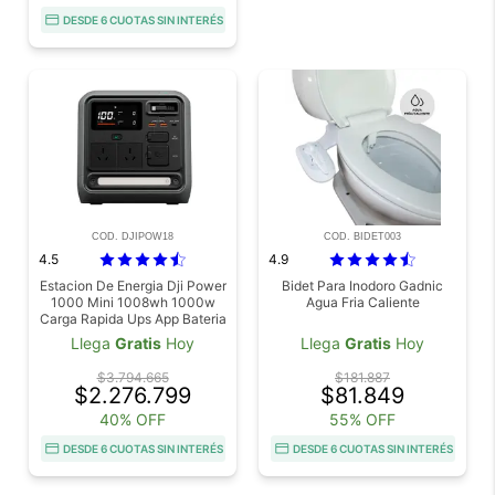
DESDE 6 CUOTAS SIN INTERÉS
COD. DJIPOW18
COD. BIDET003
4.5
4.9
Estacion De Energia Dji Power
Bidet Para Inodoro Gadnic
1000 Mini 1008wh 1000w
Agua Fria Caliente
Carga Rapida Ups App Bateria
Lfp
Llega
Gratis
Hoy
Llega
Gratis
Hoy
$3.794.665
$181.887
$2.276.799
$81.849
40% OFF
55% OFF
DESDE 6 CUOTAS SIN INTERÉS
DESDE 6 CUOTAS SIN INTERÉS