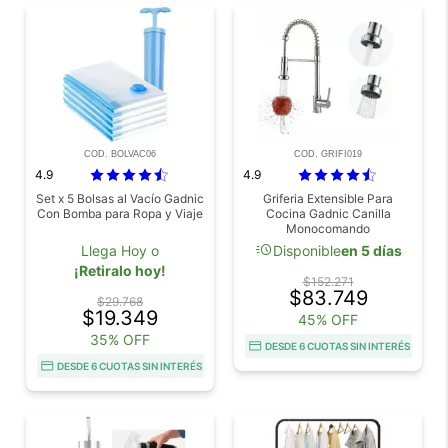
COD. BOLVAC06
COD. GRIFI019
4.9
4.9
Set x 5 Bolsas al Vacío Gadnic
Griferia Extensible Para
Con Bomba para Ropa y Viaje
Cocina Gadnic Canilla
Monocomando
acute
Llega Hoy o
Disponible
en 5 días
¡Retiralo hoy!
$152.271
$83.749
$29.768
$19.349
45% OFF
35% OFF
DESDE 6 CUOTAS SIN INTERÉS
DESDE 6 CUOTAS SIN INTERÉS