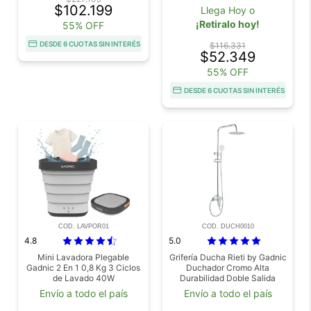
$102.199
Llega Hoy o
¡Retiralo hoy!
55% OFF
DESDE 6 CUOTAS SIN INTERÉS
$116.331
$52.349
55% OFF
DESDE 6 CUOTAS SIN INTERÉS
COD. LAVPOR01
COD. DUCH0010
4.8
5.0
Mini Lavadora Plegable
Grifería Ducha Rieti by Gadnic
Gadnic 2 En 1 0,8 Kg 3 Ciclos
Duchador Cromo Alta
de Lavado 40W
Durabilidad Doble Salida
Envío a todo el país
Envío a todo el país