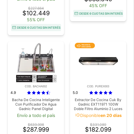
45% OFF
$227.664
$102.449
DESDE 6 CUOTAS SIN INTERÉS
55% OFF
DESDE 6 CUOTAS SIN INTERÉS
COD. BACHA002
COD. PUREX003
4.9
5.0
Bacha De Cocina Inteligente
Extractor De Cocina Cuk By
Con Purificador De Agua
Gadnic EXT11971 100W
Gadnic Panel Digital
Doble Filtro Aluminio 2 Luces
75x46x23cm Acero
LED Negro
acute
Envío a todo el país
Disponible
en 20 días
Inoxidable
$639.998
$331.089
$287.999
$182.099