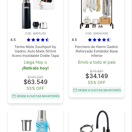
COD. MATELI02
COD. SHRACK50
4.5
4.5
Termo Mate Southport by
Perchero de Hierro Gadnic
Gadnic Auto Mate 500ml
Reforzado Exhibidor Base
Acero Inoxidable Doble Tapa
Inferior
Llega Hoy o
Envío a todo el país
¡Retiralo hoy!
$75.887
$34.149
$141.220
$63.549
55% OFF
55% OFF
DESDE 6 CUOTAS SIN INTERÉS
DESDE 6 CUOTAS SIN INTERÉS