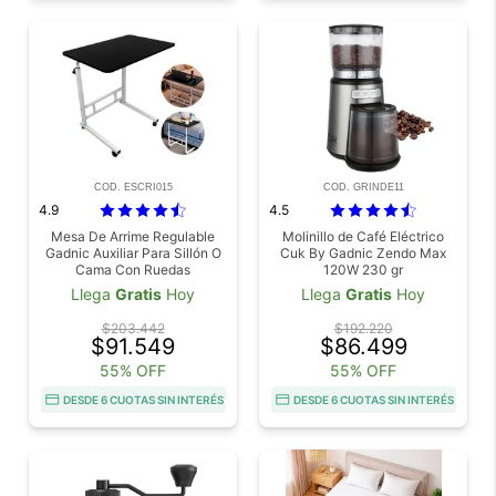
COD. ESCRI015
COD. GRINDE11
4.9
4.5
Mesa De Arrime Regulable
Molinillo de Café Eléctrico
Gadnic Auxiliar Para Sillón O
Cuk By Gadnic Zendo Max
Cama Con Ruedas
120W 230 gr
Llega
Gratis
Hoy
Llega
Gratis
Hoy
$203.442
$192.220
$91.549
$86.499
55% OFF
55% OFF
DESDE 6 CUOTAS SIN INTERÉS
DESDE 6 CUOTAS SIN INTERÉS