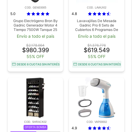
COD. GENE0005
COD. LAVAJI02
5.0
4.8
Grupo Electrógeno Bron By
Lavavajillas De Mesada
Gadnic Generador Motor 4
Gadnic Pro 6 Sets de
Tiempo 7500W Tanque 25
Cubiertos 6 Programas De
Litros Gasolina 16 HP
Lavado Secado Con Aire
Envío a todo el país
Envío a todo el país
Caliente
$2.178.664
$1.376.776
$980.399
$619.549
55% OFF
55% OFF
DESDE 6 CUOTAS SIN INTERÉS
DESDE 6 CUOTAS SIN INTERÉS
COD. SHRACK02
COD. VAP00002
OFERTA BOMBA
4.9