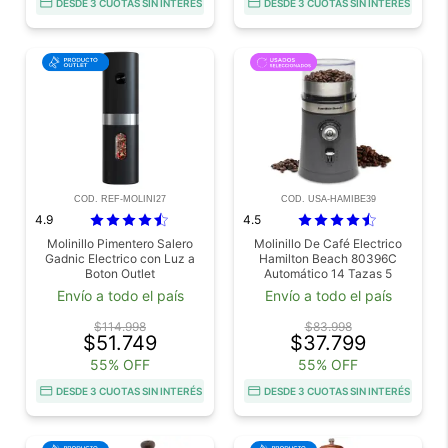
DESDE 3 CUOTAS SIN INTERÉS
DESDE 3 CUOTAS SIN INTERÉS
COD. REF-MOLINI27
COD. USA-HAMIBE39
4.9
4.5
Molinillo Pimentero Salero
Molinillo De Café Electrico
Gadnic Electrico con Luz a
Hamilton Beach 80396C
Boton Outlet
Automático 14 Tazas 5
Niveles Usado
Envío a todo el país
Envío a todo el país
$114.998
$83.998
$51.749
$37.799
55% OFF
55% OFF
DESDE 3 CUOTAS SIN INTERÉS
DESDE 3 CUOTAS SIN INTERÉS