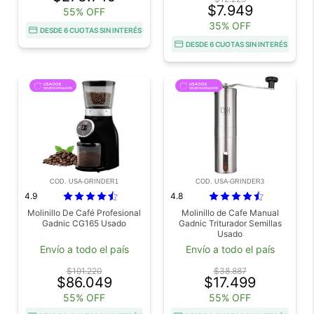
$7.949
55% OFF
35% OFF
DESDE 6 CUOTAS SIN INTERÉS
DESDE 6 CUOTAS SIN INTERÉS
COD. USA-GRINDER1
COD. USA-GRINDER3
4.9
4.8
Molinillo De Café Profesional
Molinillo de Cafe Manual
Gadnic CG165 Usado
Gadnic Triturador Semillas
Usado
Envío a todo el país
Envío a todo el país
$191.220
$38.887
$86.049
$17.499
55% OFF
55% OFF