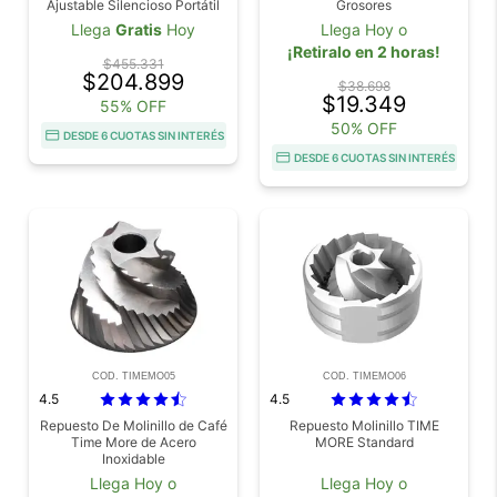
Ajustable Silencioso Portátil
Grosores
Llega
Gratis
Hoy
Llega Hoy o
¡Retiralo en 2 horas!
$455.331
$204.899
$38.698
$19.349
55% OFF
50% OFF
DESDE 6 CUOTAS SIN INTERÉS
DESDE 6 CUOTAS SIN INTERÉS
COD. TIMEMO05
COD. TIMEMO06
4.5
4.5
Repuesto De Molinillo de Café
Repuesto Molinillo TIME
Time More de Acero
MORE Standard
Inoxidable
Llega Hoy o
Llega Hoy o