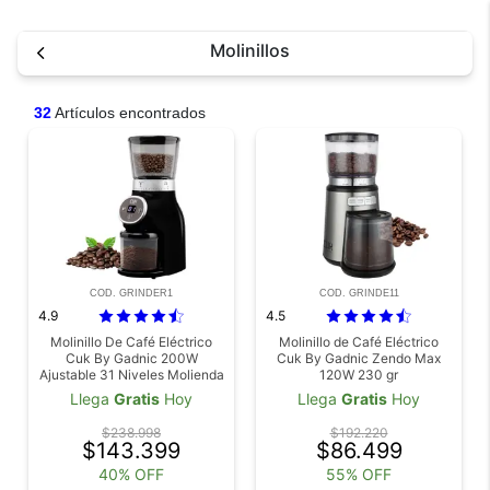
Molinillos
32
Artículos encontrados
COD. GRINDER1
COD. GRINDE11
4.9
4.5
Molinillo De Café Eléctrico
Molinillo de Café Eléctrico
Cuk By Gadnic 200W
Cuk By Gadnic Zendo Max
Ajustable 31 Niveles Molienda
120W 230 gr
Control Digital
Llega
Gratis
Hoy
Llega
Gratis
Hoy
$238.998
$192.220
$143.399
$86.499
40% OFF
55% OFF