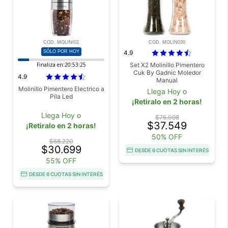
COD. MOLINI02
COD. MOLIN030
SÓLO POR HOY
4.9
Finaliza en:
20:53:25
Set X2 Molinillo Pimentero
Cuk By Gadnic Moledor
4.9
Manual
Molinillo Pimentero Electrico a
Llega Hoy o
Pila Led
¡Retiralo en 2 horas!
Llega Hoy o
$75.098
$37.549
¡Retiralo en 2 horas!
50% OFF
$68.220
$30.699
DESDE 6 CUOTAS SIN INTERÉS
55% OFF
DESDE 6 CUOTAS SIN INTERÉS