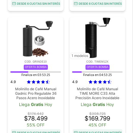
DESDE 6 CUOTAS SIN INTERÉS
DESDE 6 CUOTAS SIN INTERÉS
1 modelos
COD. GRINDE10
COD. TIMEM12X
OFERTA BOMBA
OFERTA BOMBA
Finaliza en:
03:53:25
Finaliza en:
04:53:25
4.9
4.9
Molinillo de Café Manual
Molinillo de Café Manual
Gadnic Pro Regulable 36
TIME MORE C3S Alta
Pasos Acero Inoxidable
Precisión Acero Inoxidable
Especias y Granos
Portable Ajuste Molienda 24
Llega
Gratis
Hoy
Llega
Gratis
Hoy
Niveles Ideal Pour Over
$174.442
$308.725
$78.499
$169.799
55% OFF
45% OFF
DESDE 6 CUOTAS SIN INTERÉS
DESDE 6 CUOTAS SIN INTERÉS