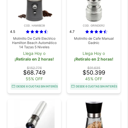
COD. HAMIBE39
COD. GRINDER2
4.5
4.7
Molinillo De Café Electrico
Molinillo de Cafe Manual
Hamilton Beach Automático
Gadnic
14 Tazas 5 Niveles
Llega Hoy o
Llega Hoy o
¡Retiralo en 2 horas!
¡Retiralo en 2 horas!
$152.776
$91.635
$68.749
$50.399
55% OFF
45% OFF
DESDE 6 CUOTAS SIN INTERÉS
DESDE 6 CUOTAS SIN INTERÉS