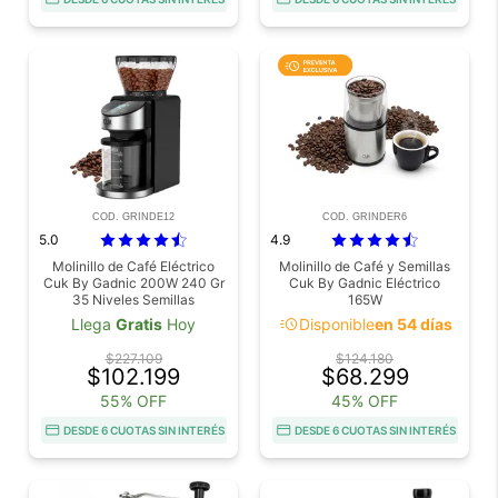
COD. GRINDE12
COD. GRINDER6
5.0
4.9
Molinillo de Café Eléctrico
Molinillo de Café y Semillas
Cuk By Gadnic 200W 240 Gr
Cuk By Gadnic Eléctrico
35 Niveles Semillas
165W
acute
Llega
Gratis
Hoy
Disponible
en 54 días
$227.109
$124.180
$102.199
$68.299
55% OFF
45% OFF
DESDE 6 CUOTAS SIN INTERÉS
DESDE 6 CUOTAS SIN INTERÉS