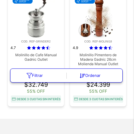
COD. REF-GRINDER2
COD. REF-MOLINI18
4.7
4.9
Molinillo de Cafe Manual
Molinillo Pimentero de
Gadnic Outlet
Madera Gadnic 26cm
Molienda Manual Outlet
Envío a todo el país
Envío a todo el país
Filtrar
Ordenar
$72.776
$54.220
$32.749
$24.399
55% OFF
55% OFF
DESDE 3 CUOTAS SIN INTERÉS
DESDE 3 CUOTAS SIN INTERÉS