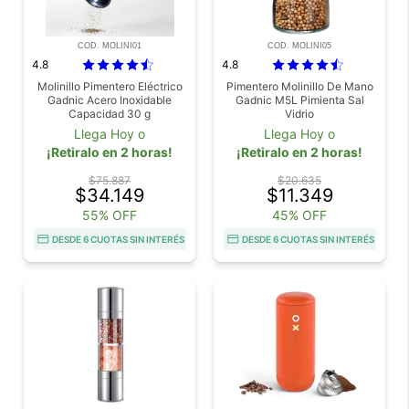
COD. MOLINI01
COD. MOLINI05
4.8
4.8
Molinillo Pimentero Eléctrico
Pimentero Molinillo De Mano
Gadnic Acero Inoxidable
Gadnic M5L Pimienta Sal
Capacidad 30 g
Vidrio
Llega Hoy o
Llega Hoy o
¡Retiralo en 2 horas!
¡Retiralo en 2 horas!
$75.887
$20.635
$34.149
$11.349
55% OFF
45% OFF
DESDE 6 CUOTAS SIN INTERÉS
DESDE 6 CUOTAS SIN INTERÉS