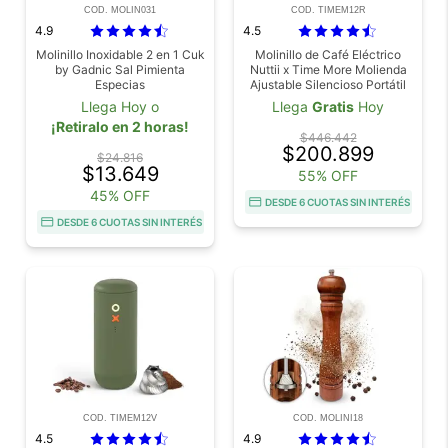
COD. MOLIN031
COD. TIMEM12R
4.9
4.5
Molinillo Inoxidable 2 en 1 Cuk
Molinillo de Café Eléctrico
by Gadnic Sal Pimienta
Nuttii x Time More Molienda
Especias
Ajustable Silencioso Portátil
Naranja
Llega Hoy o
Llega
Gratis
Hoy
¡Retiralo en 2 horas!
$446.442
$200.899
$24.816
$13.649
55% OFF
45% OFF
DESDE 6 CUOTAS SIN INTERÉS
DESDE 6 CUOTAS SIN INTERÉS
COD. TIMEM12V
COD. MOLINI18
4.5
4.9