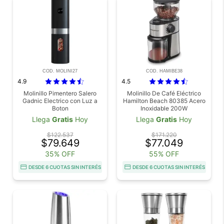
COD. MOLINI27
COD. HAMIBE38
4.9
4.5
Molinillo Pimentero Salero
Molinillo De Café Eléctrico
Gadnic Electrico con Luz a
Hamilton Beach 80385 Acero
Boton
Inoxidable 200W
Llega
Gratis
Hoy
Llega
Gratis
Hoy
$122.537
$171.220
$79.649
$77.049
35% OFF
55% OFF
DESDE 6 CUOTAS SIN INTERÉS
DESDE 6 CUOTAS SIN INTERÉS