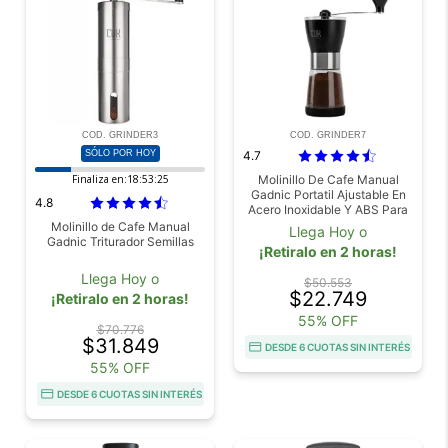
COD. GRINDER3
COD. GRINDER7
SÓLO POR HOY
4.7
Finaliza en:
18:53:25
Molinillo De Cafe Manual
Gadnic Portatil Ajustable En
4.8
Acero Inoxidable Y ABS Para
Cafe Semillas Y Especias
Molinillo de Cafe Manual
Llega Hoy o
Gadnic Triturador Semillas
¡Retiralo en 2 horas!
Llega Hoy o
$50.553
$22.749
¡Retiralo en 2 horas!
55% OFF
$70.776
$31.849
DESDE 6 CUOTAS SIN INTERÉS
55% OFF
DESDE 6 CUOTAS SIN INTERÉS