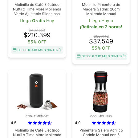
Molinillo de Café Eléctrico
Molinillo Pimentero de
Nuttii x Time More Molienda
Madera Gadnic 26cm
Verde Ajustable Silencioso
Molienda Manual
Portátil
Llega
Gratis
Hoy
Llega Hoy o
¡Retiralo en 2 horas!
$467.553
$210.399
$83.442
$37.549
55% OFF
55% OFF
DESDE 6 CUOTAS SIN INTERÉS
DESDE 6 CUOTAS SIN INTERÉS
COD. TIMEMO12
COD. MOLINI25
4.5
4.9
Molinillo de Café Eléctrico
Pimentero Salero Acrilico
Nuttii x Time More Molienda
Gadnic Manual con 5