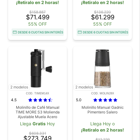
¡Retiralo en 2 horas!
¡Retiralo en 2 horas!
$158.887
$136.220
$71.499
$61.299
55% OFF
55% OFF
DESDE 6 CUOTAS SIN INTERÉS
DESDE 6 CUOTAS SIN INTERÉS
2 modelos
2 modelos
COD. TIMEM14X
COD. MOLIN28X
4.5
5.0
Molinillo de Café Manual
Molinillo Manual Gadnic
TIME MORE S3 Molienda
Pimentero Salero
Ajustable Muela Acero
Llega
Gratis
Hoy
Llega Hoy o
¡Retiralo en 2 horas!
$608.331
$273.749
$12.229