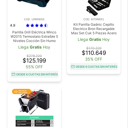
COD. LPARWI01
COD. KITPARR1
Kit Parrilla Gadnic Cepillo
4.9
Electrico Bron Recargable
Parrilla Grill Eléctrica Winco
Mas Set Cuk 5 Piezas Acero
W2015 Termostato Extraíble 5
Inoxidable
Llega
Gratis
Hoy
Niveles Cocción Sin Humo
Llega
Gratis
Hoy
$170.229
$110.649
$278.220
35% OFF
$125.199
55% OFF
DESDE 6 CUOTAS SIN INTERÉS
DESDE 6 CUOTAS SIN INTERÉS