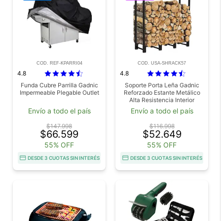
COD. REF-KPARRI04
COD. USA-SHRACK57
4.8
4.8
Funda Cubre Parrilla Gadnic
Soporte Porta Leña Gadnic
Impermeable Plegable Outlet
Reforzado Estante Metálico
Alta Resistencia Interior
Exterior Usado
Envío a todo el país
Envío a todo el país
$147.998
$116.998
$66.599
$52.649
55% OFF
55% OFF
DESDE 3 CUOTAS SIN INTERÉS
DESDE 3 CUOTAS SIN INTERÉS