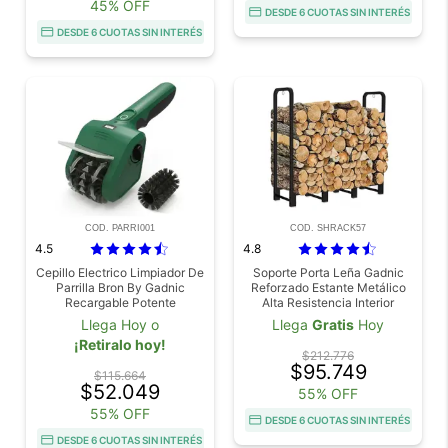
45% OFF
DESDE 6 CUOTAS SIN INTERÉS
DESDE 6 CUOTAS SIN INTERÉS
COD. PARRI001
COD. SHRACK57
4.5
4.8
Cepillo Electrico Limpiador De
Soporte Porta Leña Gadnic
Parrilla Bron By Gadnic
Reforzado Estante Metálico
Recargable Potente
Alta Resistencia Interior
Exterior
Llega Hoy o
Llega
Gratis
Hoy
¡Retiralo hoy!
$212.776
$95.749
$115.664
$52.049
55% OFF
55% OFF
DESDE 6 CUOTAS SIN INTERÉS
DESDE 6 CUOTAS SIN INTERÉS