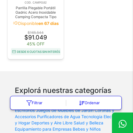
COD. CAMP0162
Parrilla Plegable Portátil
Gadnic Acero Inoxidable
Camping Compacta Tipo
Valija
acute
Disponible
en 67 días
$165.544
$91.049
45% OFF
DESDE 6 CUOTAS SIN INTERÉS
Explorá nuestras categorías
Máquinas de Coser
Cepillos para Calzado
Carritos
Filtrar
Ordenar
para Compras
Petacas Licoreras
Camas y Catres
Escritorios
Juegos de Muebles de Jardin
Cortinas y
Accesorios
Purificadores de Agua
Tecnologia
Electro
y Hogar
Deportes y Aire Libre
Salud y Belleza
Equipamiento para Empresas
Bebes y Niños