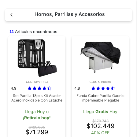
Hornos, Parrillas y Accesorios
11
Artículos encontrados
COD. KPARRI03
COD. KPARRI04
4.9
4.8
Set Parrilla 18pzs Kit Asador
Funda Cubre Parrilla Gadnic
Acero Inoxidable Con Estuche
Impermeable Plegable
Llega Hoy o
Llega
Gratis
Hoy
¡Retiralo hoy!
$170.748
$102.449
$129.635
$71.299
40% OFF