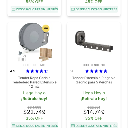
55% OFF
45% OFF
DESDE 6 CUOTAS SIN INTERÉS
DESDE 6 CUOTAS SIN INTERÉS
COD. TENDER03
COD. TENDER10
4.9
5.0
Tender Ropa Gadnic
Tender Extensible Plegable
Tendedero Pared Extensible
Gadnic para 5 Perchas
12 mts
Llega Hoy o
Llega Hoy o
¡Retiralo hoy!
¡Retiralo hoy!
$34.998
$22.691
$22.749
$14.749
35% OFF
35% OFF
DESDE 6 CUOTAS SIN INTERÉS
DESDE 6 CUOTAS SIN INTERÉS