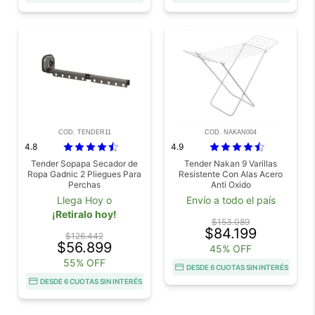
COD. TENDER11
COD. NAKAN004
4.8
4.9
Tender Sopapa Secador de
Tender Nakan 9 Varillas
Ropa Gadnic 2 Pliegues Para
Resistente Con Alas Acero
Perchas
Anti Oxido
Llega Hoy o
Envío a todo el país
¡Retiralo hoy!
$153.089
$84.199
$126.442
$56.899
45% OFF
55% OFF
DESDE 6 CUOTAS SIN INTERÉS
DESDE 6 CUOTAS SIN INTERÉS