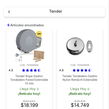
Tender
6
Artículos encontrados
COD. TENDER04
COD. TENDER09
4.9
4.8
Tender Ropa Gadnic
Tender Tendedero Gadnic
Tendedero Pared Extensible
Nylon Retráctil Extensible
15 mts
Llega Hoy o
Llega Hoy o
¡Retiralo hoy!
¡Retiralo hoy!
$40.442
$26.816
$18.199
$14.749