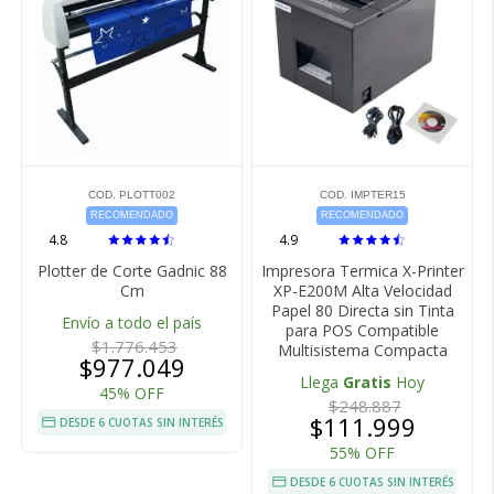
COD. PLOTT002
COD. IMPTER15
RECOMENDADO
RECOMENDADO
4.8
4.9
Plotter de Corte Gadnic 88
Impresora Termica X-Printer
Cm
XP-E200M Alta Velocidad
Papel 80 Directa sin Tinta
Envío a todo el país
para POS Compatible
$1.776.453
Multisistema Compacta
$977.049
Llega
Gratis
Hoy
45% OFF
$248.887
$111.999
DESDE 6 CUOTAS SIN INTERÉS
55% OFF
DESDE 6 CUOTAS SIN INTERÉS