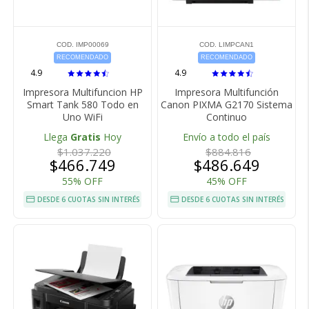
COD. IMP00069
COD. LIMPCAN1
RECOMENDADO
RECOMENDADO
4.9
4.9
Impresora Multifuncion HP
Impresora Multifunción
Smart Tank 580 Todo en
Canon PIXMA G2170 Sistema
Uno WiFi
Continuo
Llega
Gratis
Hoy
Envío a todo el país
$1.037.220
$884.816
$466.749
$486.649
55% OFF
45% OFF
DESDE 6 CUOTAS SIN INTERÉS
DESDE 6 CUOTAS SIN INTERÉS