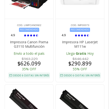
COD. LIMPCANON02
COD. IMP00073
RECOMENDADO
RECOMENDADO
4.9
4.9
Impresora Canon Pixma
Impresora HP LaserJet
G3110 Multifunción
M111w
Envío a todo el país
Llega
Gratis
Hoy
$963.229
$646.442
$626.099
$290.899
35% OFF
55% OFF
DESDE 6 CUOTAS SIN INTERÉS
DESDE 6 CUOTAS SIN INTERÉS