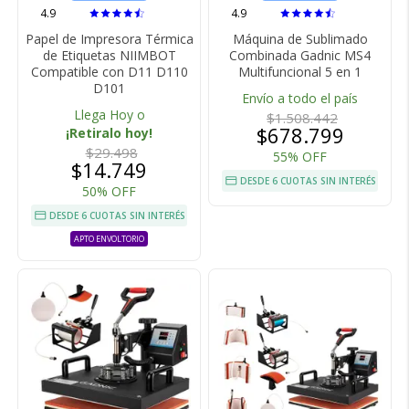
4.9
4.9
Papel de Impresora Térmica
Máquina de Sublimado
de Etiquetas NIIMBOT
Combinada Gadnic MS4
Compatible con D11 D110
Multifuncional 5 en 1
D101
Envío a todo el país
Llega Hoy o
$1.508.442
$678.799
¡Retiralo hoy!
$29.498
55% OFF
$14.749
DESDE 6 CUOTAS SIN INTERÉS
50% OFF
DESDE 6 CUOTAS SIN INTERÉS
APTO ENVOLTORIO