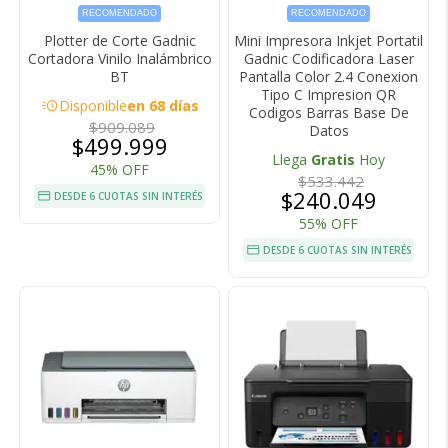
RECOMENDADO
RECOMENDADO
Plotter de Corte Gadnic
Mini Impresora Inkjet Portatil
Cortadora Vinilo Inalámbrico
Gadnic Codificadora Laser
BT
Pantalla Color 2.4 Conexion
Tipo C Impresion QR
acute
Disponible
en 68 días
Codigos Barras Base De
$909.089
Datos
$499.999
Llega
Gratis
Hoy
45% OFF
$533.442
$240.049
DESDE 6 CUOTAS SIN INTERÉS
55% OFF
DESDE 6 CUOTAS SIN INTERÉS