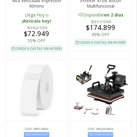
Alta Velocidad Impresión
XPrinter 410B Botón
90mms
Multifuncional
acute
Llega Hoy o
Disponible
en 2 días
¡Retiralo hoy!
$317.998
$174.899
$162.109
$72.949
45% OFF
55% OFF
DESDE 6 CUOTAS SIN INTERÉS
DESDE 6 CUOTAS SIN INTERÉS
COD. IMPLAB04
COD. MAQSUB04
RECOMENDADO
RECOMENDADO