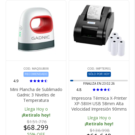
COD. MAQSUB06
COD. IMPTER01
RECOMENDADO
SÓLO POR HOY
4.9
FINALIZA EN:
23:02:25
Mini Plancha de Sublimado
4.8
Gadnic 3 Niveles de
Impresora Térmica X-Printer
Temperatura
XP-58IIH USB 58mm Alta
Llega Hoy o
Velocidad Impresión 90mms
¡Retiralo hoy!
Llega Hoy o
$151.776
¡Retiralo hoy!
$68.299
$136.998
55% OFF