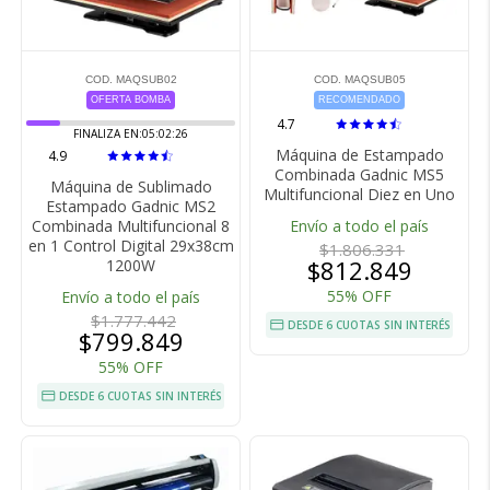
COD. MAQSUB02
COD. MAQSUB05
OFERTA BOMBA
RECOMENDADO
4.7
FINALIZA EN:
05:02:25
Máquina de Estampado
4.9
Combinada Gadnic MS5
Máquina de Sublimado
Multifuncional Diez en Uno
Estampado Gadnic MS2
Combinada Multifuncional 8
Envío a todo el país
en 1 Control Digital 29x38cm
$1.806.331
$812.849
1200W
55% OFF
Envío a todo el país
$1.777.442
DESDE 6 CUOTAS SIN INTERÉS
$799.849
55% OFF
DESDE 6 CUOTAS SIN INTERÉS