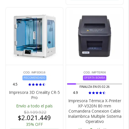
COD. IMP3D016
COD. IMPTER06
RECOMENDADO
OFERTA BOMBA
4.5
FINALIZA EN:
05:02:25
Impresora 3D Creality CR-5
4.9
Pro
Impresora Térmica X-Printer
Envío a todo el país
XP-V320N 80 mm
Comandera Conexion Cable
$3.109.922
$2.021.449
Inalambrica Multiple Sistema
Operativo
35% OFF