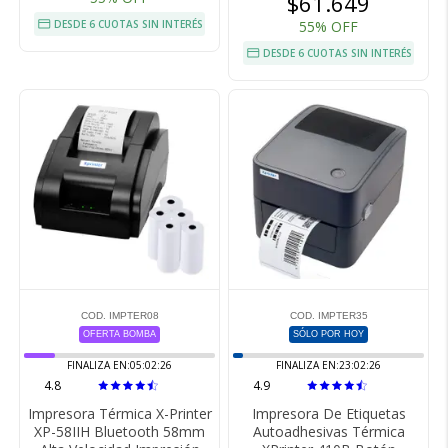
$61.649
DESDE 6 CUOTAS SIN INTERÉS
55% OFF
DESDE 6 CUOTAS SIN INTERÉS
COD. IMPTER08
COD. IMPTER35
OFERTA BOMBA
SÓLO POR HOY
FINALIZA EN:
05:02:25
FINALIZA EN:
23:02:25
4.8
4.9
Impresora Térmica X-Printer
Impresora De Etiquetas
XP-58IIH Bluetooth 58mm
Autoadhesivas Térmica