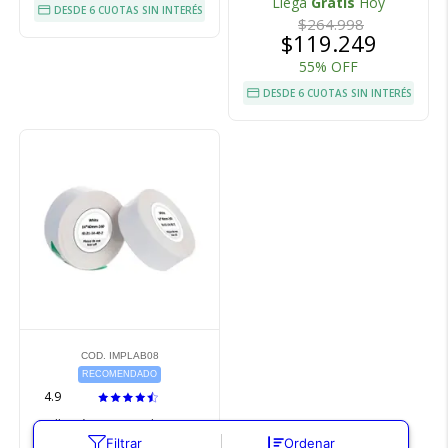
Llega
Gratis
Hoy
DESDE 6 CUOTAS SIN INTERÉS
$264.998
$119.249
55% OFF
DESDE 6 CUOTAS SIN INTERÉS
COD. IMPLAB08
RECOMENDADO
4.9
Rollo térmico Gadnic HP2
14×40 mm
Filtrar
Ordenar