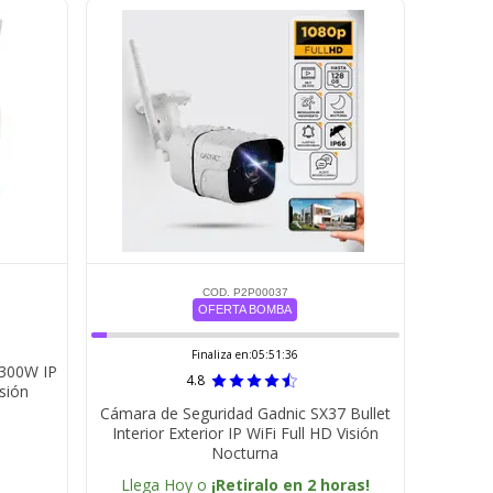
COD. P2P00037
OFERTA BOMBA
Finaliza en:
05:51:35
300W IP
4.8
sión
Cámara de Seguridad Gadnic SX37 Bullet
Interior Exterior IP WiFi Full HD Visión
Nocturna
Llega Hoy o
¡Retiralo en 2 horas!