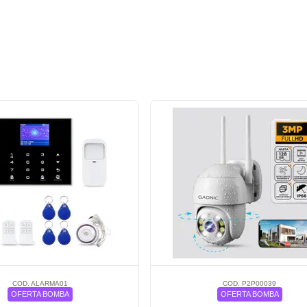
COD. ALARMA01
COD. P2P00039
OFERTA BOMBA
OFERTA BOMBA