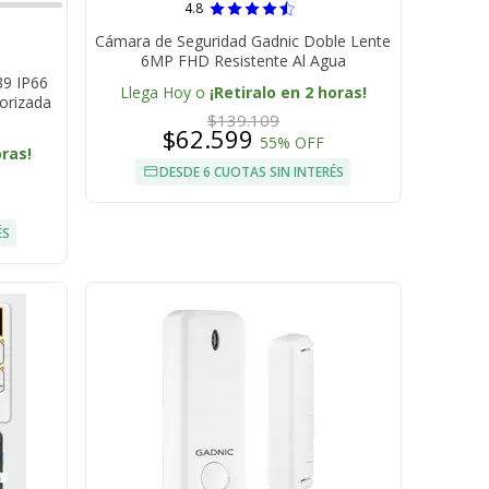
4.8
Cámara de Seguridad Gadnic Doble Lente
6MP FHD Resistente Al Agua
39 IP66
Llega Hoy o
¡Retiralo en 2 horas!
orizada
$139.109
o
$62.599
55% OFF
oras!
DESDE 6 CUOTAS SIN INTERÉS
ÉS