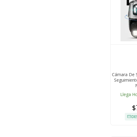
Cámara De S
Seguimiento
Llega H
$
DE