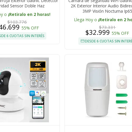
arroja Exterior Gadnic Detector
Cámara de Seguridad WiFi Gadnic
ridad Sensor Doble Haz
2K Exterior Interior Audio Bidire
3MP Visión Nocturna Ip6
oy o
¡Retiralo en 2 horas!
Llega Hoy o
¡Retiralo en 2 h
$103.776
46.699
$73.331
55% OFF
$32.999
55% OFF
SDE 6 CUOTAS SIN INTERÉS
DESDE 6 CUOTAS SIN INTER