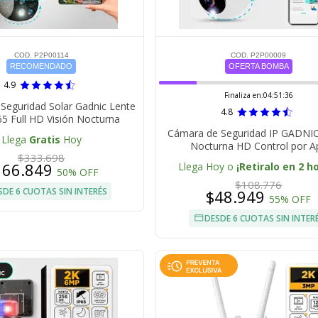
COD. P2P00114
COD. P2P00009
RECOMENDADO
OFERTA BOMBA
4.9
Finaliza en:
04:51:35
Seguridad Solar Gadnic Lente
4.8
65 Full HD Visión Nocturna
Cámara de Seguridad IP GADNIC
Llega
Gratis
Hoy
Nocturna HD Control por A
$333.698
166.849
Llega Hoy o
¡Retiralo en 2 h
50% OFF
$108.776
SDE 6 CUOTAS SIN INTERÉS
$48.949
55% OFF
DESDE 6 CUOTAS SIN INTER