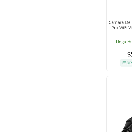
Cámara De S
Pro WiFi V
Llega H
$
DE