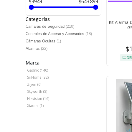
$3949
$643.899
Categorías
Kit Alarma D
Cámaras de Seguridad
(210)
GS
Controles de Acceso y Accesorios
(18)
Cámaras Ocultas
(1)
$
Alarmas
(22)
DE
Marca
Gadnic (140)
SriHome (32)
Ziyen (6)
Skyworth (5)
Hikvision (16)
Xiaomi (1)