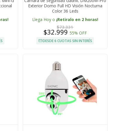
 Mini-G
Cámara de Seguridad Gadnic DM200W-Pro
ccional
Exterior Domo Full HD Visión Nocturna
5
Color 36 Leds
oras!
Llega Hoy o
¡Retiralo en 2 horas!
$73.331
$32.999
55% OFF
ÉS
DESDE 6 CUOTAS SIN INTERÉS