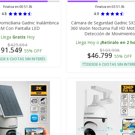
Finaliza en:
00:51:35
Finaliza en:
03:51:35
4.8
4.9
omiciliaria Gadnic Inalámbrica
Cámara de Seguridad Gadnic SX
M Con Pantalla LED
360 Visión Nocturna Full HD Mot
Detección de Movimient
Llega
Gratis
Hoy
Llega Hoy o
¡Retiralo en 2 h
$425.664
191.549
$103.998
55% OFF
$46.799
55% OFF
SDE 6 CUOTAS SIN INTERÉS
DESDE 6 CUOTAS SIN INTER