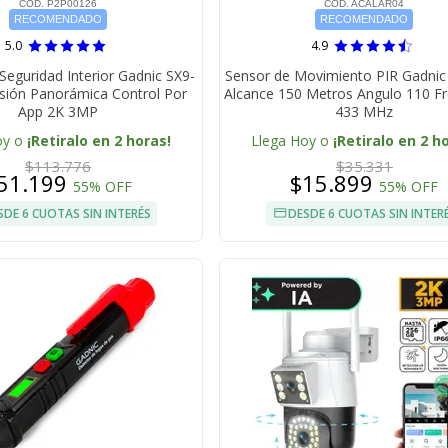
COD. P2P00126
COD. ACALAR04
RECOMENDADO
RECOMENDADO
5.0
4.9
eguridad Interior Gadnic SX9-
Sensor de Movimiento PIR Gadnic
isión Panorámica Control Por
Alcance 150 Metros Angulo 110 F
App 2K 3MP
433 MHz
oy o
¡Retiralo en 2 horas!
Llega Hoy o
¡Retiralo en 2 h
$113.776
$35.331
51.199
$15.899
55% OFF
55% OFF
SDE 6 CUOTAS SIN INTERÉS
DESDE 6 CUOTAS SIN INTER