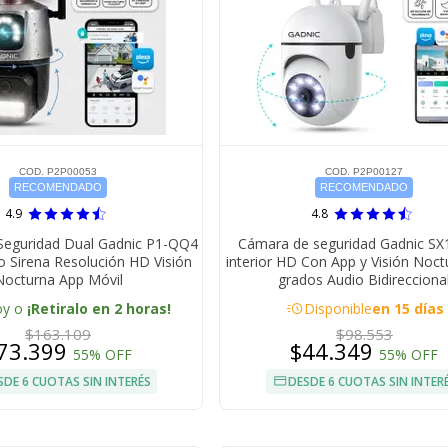
COD. P2P00053
COD. P2P00127
RECOMENDADO
RECOMENDADO
4.9
4.8
eguridad Dual Gadnic P1-QQ4
Cámara de seguridad Gadnic SX
 Sirena Resolución HD Visión
interior HD Con App y Visión Noc
Nocturna App Móvil
grados Audio Bidirecciona
acute
oy o
¡Retiralo en 2 horas!
Disponible
en 15 días
$163.109
$98.553
73.399
$44.349
55% OFF
55% OFF
SDE 6 CUOTAS SIN INTERÉS
DESDE 6 CUOTAS SIN INTER