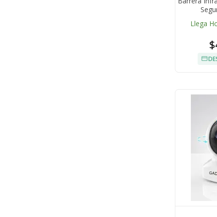
Barrera Infr
Segu
Llega H
$
DE