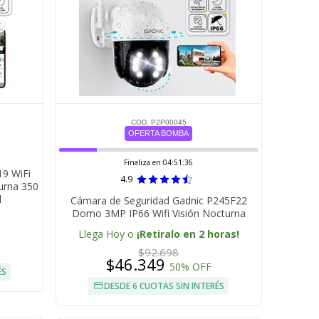
COD. P2P00045
OFERTA BOMBA
Finaliza en:
04:51:35
19 WiFi
4.9
turna 350
l
Cámara de Seguridad Gadnic P245F22
Domo 3MP IP66 Wifi Visión Nocturna
Llega Hoy o
¡Retiralo en 2 horas!
$92.698
$46.349
50% OFF
ÉS
DESDE 6 CUOTAS SIN INTERÉS