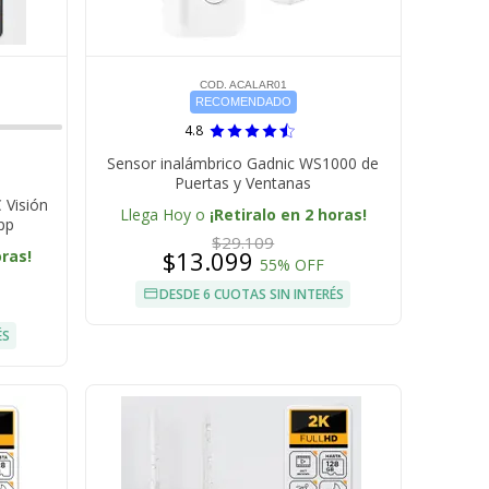
COD. ACALAR01
RECOMENDADO
4.8
Sensor inalámbrico Gadnic WS1000 de
Puertas y Ventanas
 Visión
Llega Hoy o
¡Retiralo en 2 horas!
pp
$29.109
$13.099
oras!
55% OFF
DESDE 6 CUOTAS SIN INTERÉS
ÉS