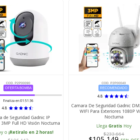
COD. P2P00090
COD. P2P00040
OFERTA BOMBA
RECOMENDADO
4.8
Finaliza en:
01:51:35
Camara De Seguridad Gadnic DM
4.8
WIFI Para Exteriores 1080P Vi
Nocturna
 de Seguridad Gadnic IP
 3MP Full HD Visión Nocturna
Llega
Gratis
Hoy
oy o
¡Retiralo en 2 horas!
$233.664
$105.149