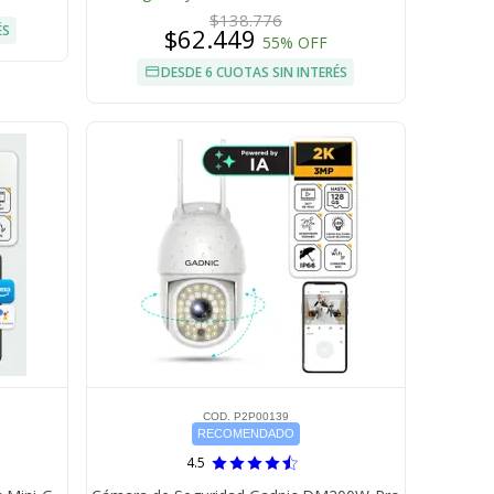
$138.776
ÉS
$62.449
55% OFF
DESDE 6 CUOTAS SIN INTERÉS
COD. P2P00139
RECOMENDADO
4.5