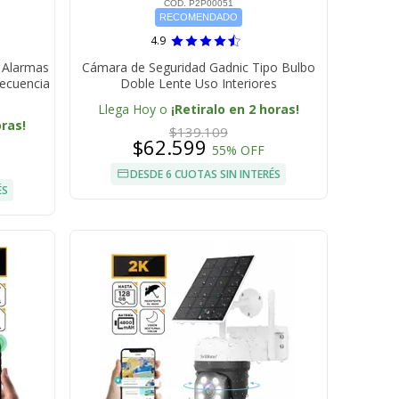
COD. P2P00051
RECOMENDADO
4.9
 Alarmas
Cámara de Seguridad Gadnic Tipo Bulbo
recuencia
Doble Lente Uso Interiores
Llega Hoy o
¡Retiralo en 2 horas!
oras!
$139.109
$62.599
55% OFF
DESDE 6 CUOTAS SIN INTERÉS
ÉS