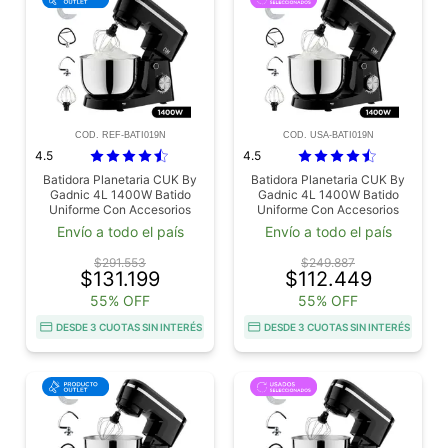
COD. REF-BATI019N
COD. USA-BATI019N
4.5
4.5
Batidora Planetaria CUK By
Batidora Planetaria CUK By
Gadnic 4L 1400W Batido
Gadnic 4L 1400W Batido
Uniforme Con Accesorios
Uniforme Con Accesorios
Outlet
Usado
Envío a todo el país
Envío a todo el país
$291.553
$249.887
$131.199
$112.449
55% OFF
55% OFF
DESDE 3 CUOTAS SIN INTERÉS
DESDE 3 CUOTAS SIN INTERÉS