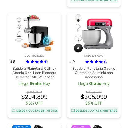
COD. BATI022N
COD. BATI006V
4.5
4.9
Batidora Planetaria CUK by
Batidora Planetaria Gadnic
Gadnic 6 en 1 con Picadora
Cuerpo de Aluminio con
De Carne 1500W Fabrica
Accesorios
Pastas
Llega
Gratis
Hoy
Llega
Gratis
Hoy
$455.331
$470.768
$204.899
$305.999
55% OFF
35% OFF
DESDE 6 CUOTAS SIN INTERÉS
DESDE 6 CUOTAS SIN INTERÉS