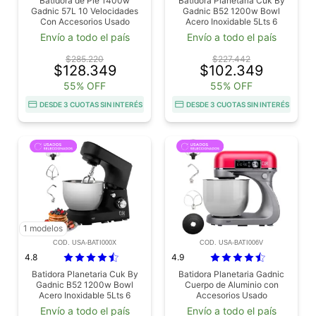
Batidora de Pie 1400w
Batidora Planetaria Cuk By
Gadnic 57L 10 Velocidades
Gadnic B52 1200w Bowl
Con Accesorios Usado
Acero Inoxidable 5Lts 6
Velocidades Outlet
Envío a todo el país
Envío a todo el país
$285.220
$227.442
$128.349
$102.349
55% OFF
55% OFF
DESDE 3 CUOTAS SIN INTERÉS
DESDE 3 CUOTAS SIN INTERÉS
1 modelos
COD. USA-BATI000X
COD. USA-BATI006V
4.8
4.9
Batidora Planetaria Cuk By
Batidora Planetaria Gadnic
Gadnic B52 1200w Bowl
Cuerpo de Aluminio con
Acero Inoxidable 5Lts 6
Accesorios Usado
Velocidades Usado
Envío a todo el país
Envío a todo el país