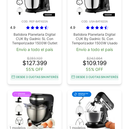
COD. REF-BATI021N
COD. USA-BATI021N
4.9
4.9
Batidora Planetaria Digital
Batidora Planetaria Digital
CUK By Gadnic 5L Con
CUK By Gadnic 5L Con
Temporizador 1500W Outlet
Temporizador 1500W Usado
Envío a todo el país
Envío a todo el país
$283.109
$242.664
$127.399
$109.199
55% OFF
55% OFF
DESDE 3 CUOTAS SIN INTERÉS
DESDE 3 CUOTAS SIN INTERÉS
1 modelos
1 modelos