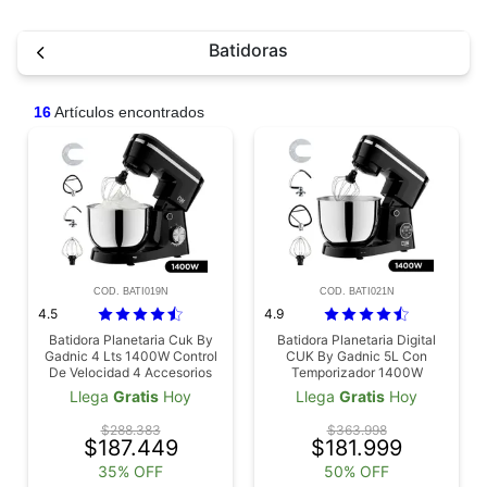
Batidoras
16
Artículos encontrados
COD. BATI019N
COD. BATI021N
4.5
4.9
Batidora Planetaria Cuk By
Batidora Planetaria Digital
Gadnic 4 Lts 1400W Control
CUK By Gadnic 5L Con
De Velocidad 4 Accesorios
Temporizador 1400W
Llega
Gratis
Hoy
Llega
Gratis
Hoy
$288.383
$363.998
$187.449
$181.999
35% OFF
50% OFF