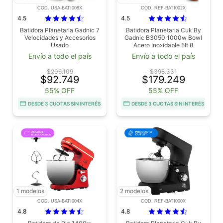
COD. USA-BATI008X
COD. REF-BATI002X
4.5
4.5
Batidora Planetaria Gadnic 7
Batidora Planetaria Cuk By
Velocidades y Accesorios
Gadnic B3050 1000w Bowl
Usado
Acero Inoxidable 5lt 8
Velocidades Outlet
Envío a todo el país
Envío a todo el país
$206.109
$398.331
$92.749
$179.249
55% OFF
55% OFF
DESDE 3 CUOTAS SIN INTERÉS
DESDE 3 CUOTAS SIN INTERÉS
1 modelos
2 modelos
COD. USA-BATI004X
COD. REF-BATI000X
4.8
4.8