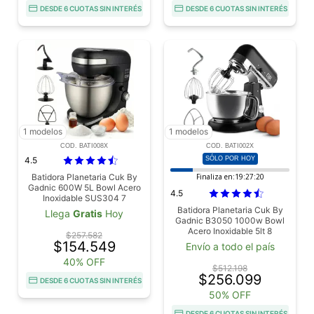
DESDE 6 CUOTAS SIN INTERÉS
DESDE 6 CUOTAS SIN INTERÉS
1 modelos
1 modelos
COD. BATI008X
COD. BATI002X
4.5
SÓLO POR HOY
Batidora Planetaria Cuk By
Finaliza en:
19:27:19
Gadnic 600W 5L Bowl Acero
4.5
Inoxidable SUS304 7
Velocidades 220V Tapa Anti
Batidora Planetaria Cuk By
Llega
Gratis
Hoy
Salpicaduras Accesorios
Gadnic B3050 1000w Bowl
Acero Inoxidable 5lt 8
$257.582
Velocidades
$154.549
Envío a todo el país
40% OFF
$512.198
$256.099
DESDE 6 CUOTAS SIN INTERÉS
50% OFF
DESDE 6 CUOTAS SIN INTERÉS