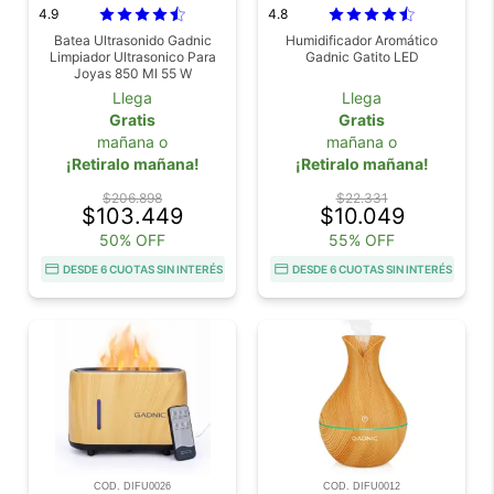
4.9
4.8
Batea Ultrasonido Gadnic
Humidificador Aromático
Limpiador Ultrasonico Para
Gadnic Gatito LED
Joyas 850 Ml 55 W
Temporizador Digital
Llega
Llega
Gratis
Gratis
mañana o
mañana o
¡Retiralo mañana!
¡Retiralo mañana!
$206.898
$22.331
$103.449
$10.049
50% OFF
55% OFF
DESDE 6 CUOTAS SIN INTERÉS
DESDE 6 CUOTAS SIN INTERÉS
COD. DIFU0026
COD. DIFU0012