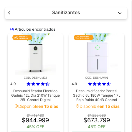
Sanitizantes
74
Artículos encontrados
COD. DESHUM02
COD. DESHUM01
4.9
4.9
Deshumidificador Electrico
Deshumidificador Portatil
Gadnic 12L Dia 210W Tanque
Gadnic 6L 180W Tanque 1.7L
25L Control Digital
Bajo Ruido 40dB Control
Temporizador 24h 46 dB
Electronico
acute
acute
Disponible
en 15 días
Disponible
en 15 días
R290 15 m2
$1.718.180
$1.225.089
$944.999
$673.799
45% OFF
45% OFF