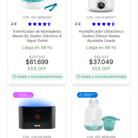
COD. REF-BEBE0005
COD. USA-HUMIDIF7
4.9
4.9
Esterilizador de Mamaderas
Humidificador Ultrasónico
Mawe By Gadnic Eléctrico A
Gadnic Difusor Niebla
Vapor Outlet
Ajustable Usado
Llega en 48 hs
Llega en 48 hs
$137.109
$82.331
$61.699
$37.049
55% OFF
55% OFF
DESDE 3 CUOTAS SIN INTERÉS
DESDE 3 CUOTAS SIN INTERÉS
COD. USA-DIFU0028
COD. REF-BEBE0009