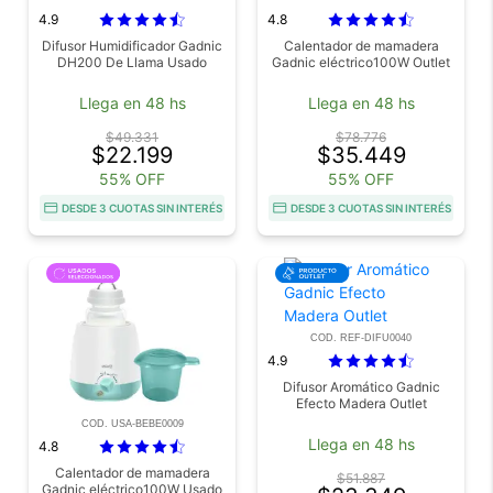
4.9
4.8
Difusor Humidificador Gadnic
Calentador de mamadera
DH200 De Llama Usado
Gadnic eléctrico100W Outlet
Llega en 48 hs
Llega en 48 hs
$49.331
$78.776
$22.199
$35.449
55% OFF
55% OFF
DESDE 3 CUOTAS SIN INTERÉS
DESDE 3 CUOTAS SIN INTERÉS
COD. REF-DIFU0040
4.9
Difusor Aromático Gadnic
Efecto Madera Outlet
COD. USA-BEBE0009
Llega en 48 hs
4.8
Calentador de mamadera
$51.887
Gadnic eléctrico100W Usado