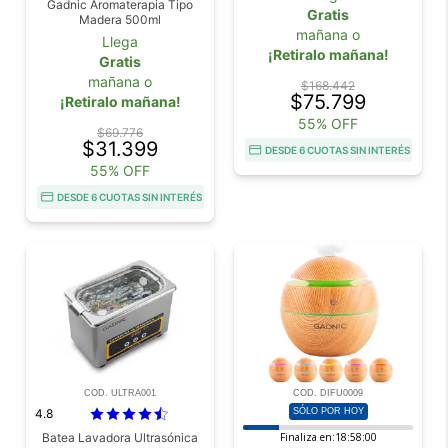
Gadnic Aromaterapia Tipo
Gratis
Madera 500ml
mañana o
Llega
¡Retiralo mañana!
Gratis
mañana o
$168.442
$75.799
¡Retiralo mañana!
55% OFF
$69.776
$31.399
DESDE 6 CUOTAS SIN INTERÉS
55% OFF
DESDE 6 CUOTAS SIN INTERÉS
COD. ULTRA001
COD. DIFU0009
4.8
SÓLO POR HOY
Batea Lavadora Ultrasónica
Finaliza en:
18:57:59