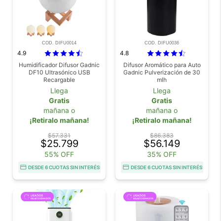
COD. DIFU0014
COD. DIFU0036
4.9
4.8
Humidificador Difusor Gadnic
Difusor Aromático para Auto
DF10 Ultrasónico USB
Gadnic Pulverización de 30
Recargable
mlh
Llega
Llega
Gratis
Gratis
mañana o
mañana o
¡Retiralo mañana!
¡Retiralo mañana!
$57.331
$86.383
$25.799
$56.149
55% OFF
35% OFF
DESDE 6 CUOTAS SIN INTERÉS
DESDE 6 CUOTAS SIN INTERÉS