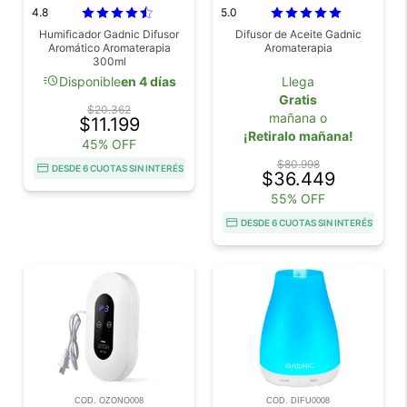
4.8
5.0
Humificador Gadnic Difusor
Difusor de Aceite Gadnic
Aromático Aromaterapia
Aromaterapia
300ml
acute
Disponible
en 4 días
Llega
Gratis
$20.362
mañana o
$11.199
¡Retiralo mañana!
45% OFF
$80.998
DESDE 6 CUOTAS SIN INTERÉS
$36.449
55% OFF
DESDE 6 CUOTAS SIN INTERÉS
COD. OZONO008
COD. DIFU0008