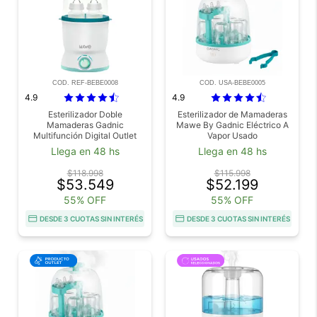
COD. REF-BEBE0008
COD. USA-BEBE0005
4.9
4.9
Esterilizador Doble
Esterilizador de Mamaderas
Mamaderas Gadnic
Mawe By Gadnic Eléctrico A
Multifunción Digital Outlet
Vapor Usado
Llega en 48 hs
Llega en 48 hs
$118.998
$115.998
$53.549
$52.199
55% OFF
55% OFF
DESDE 3 CUOTAS SIN INTERÉS
DESDE 3 CUOTAS SIN INTERÉS