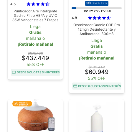
4.5
SÓLO POR HOY
Purificador Aire Inteligente
Finaliza en:
21:57:59
Gadnic Filtro HEPA y UV C
4.8
85W Nanocristales 7 Etapas
App Tuya
Ozonizador Gadnic O3P Pro
Llega
12mgh Desinfectante y
Gratis
Antibacterial 300m3
mañana o
Llega
¡Retiralo mañana!
Gratis
mañana o
$972.109
$437.449
¡Retiralo mañana!
55% OFF
$135.442
$60.949
DESDE 6 CUOTAS SIN INTERÉS
55% OFF
DESDE 6 CUOTAS SIN INTERÉS