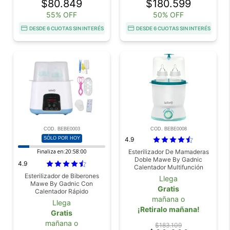
$80.849
$180.599
55% OFF
50% OFF
DESDE 6 CUOTAS SIN INTERÉS
DESDE 6 CUOTAS SIN INTERÉS
COD. BEBE0003
COD. BEBE0008
SÓLO POR HOY
4.9
Finaliza en:
20:57:59
Esterilizador De Mamaderas
Doble Mawe By Gadnic
4.9
Calentador Multifunción
Digital
Esterilizador de Biberones
Llega
Mawe By Gadnic Con
Gratis
Calentador Rápido
mañana o
Llega
¡Retiralo mañana!
Gratis
mañana o
$183.109