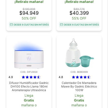
¡Retiralo mañana!
¡Retiralo mañana!
$189.898
$89.776
$94.949
$40.399
50% OFF
55% OFF
DESDE 6 CUOTAS SIN INTERÉS
DESDE 6 CUOTAS SIN INTERÉS
COD. DIFU0018
COD. BEBE0009
4.9
4.8
Difusor Humidificador Gadnic
Calentador De Mamadera
DH100 Efecto Llama 180ml
Mawe By Gadnic Eléctrico
Aromaterapia Ultrasónica
100W
Llega
Llega
Gratis
Gratis
mañana o
mañana o