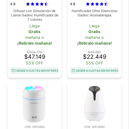
4.9
4.8
Difusor con Simulación de
Humificador Ultra Silencioso
Llama Gadnic Humificador de
Gadnic Aromaterapia
7 colores
Llega
Llega
Gratis
Gratis
mañana o
mañana o
¡Retiralo mañana!
¡Retiralo mañana!
$104.776
$49.887
$47.149
$22.449
55% OFF
55% OFF
DESDE 6 CUOTAS SIN INTERÉS
DESDE 6 CUOTAS SIN INTERÉS
COD. DIFU0011
COD. DIFU0043