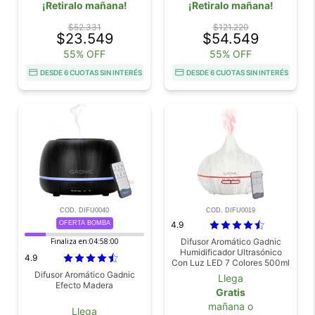
¡Retiralo mañana!
¡Retiralo mañana!
$52.331
$121.220
$23.549
$54.549
55% OFF
55% OFF
DESDE 6 CUOTAS SIN INTERÉS
DESDE 6 CUOTAS SIN INTERÉS
COD. DIFU0040
COD. DIFU0019
OFERTA BOMBA
4.9
Finaliza en:
04:57:59
Difusor Aromático Gadnic
Humidificador Ultrasónico
4.9
Con Luz LED 7 Colores 500ml
Difusor Aromático Gadnic
Llega
Efecto Madera
Gratis
mañana o
Llega