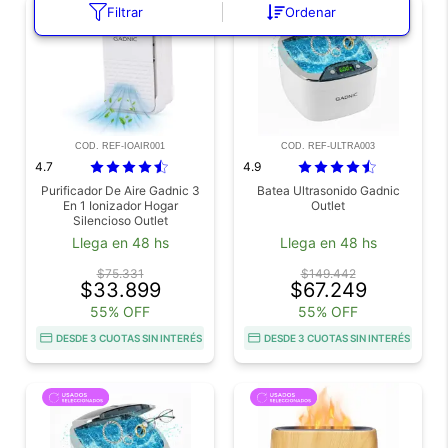
Filtrar
Ordenar
COD. REF-IOAIR001
COD. REF-ULTRA003
4.7
4.9
Purificador De Aire Gadnic 3
Batea Ultrasonido Gadnic
En 1 Ionizador Hogar
Outlet
Silencioso Outlet
Llega en 48 hs
Llega en 48 hs
$75.331
$149.442
$33.899
$67.249
55% OFF
55% OFF
DESDE 3 CUOTAS SIN INTERÉS
DESDE 3 CUOTAS SIN INTERÉS