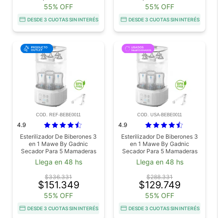
55% OFF
55% OFF
DESDE 3 CUOTAS SIN INTERÉS
DESDE 3 CUOTAS SIN INTERÉS
COD. REF-BEBE0011
COD. USA-BEBE0011
4.9
4.9
Esterilizador De Biberones 3
Esterilizador De Biberones 3
en 1 Mawe By Gadnic
en 1 Mawe By Gadnic
Secador Para 5 Mamaderas
Secador Para 5 Mamaderas
Outlet
Usado
Llega en 48 hs
Llega en 48 hs
$336.331
$288.331
$151.349
$129.749
55% OFF
55% OFF
DESDE 3 CUOTAS SIN INTERÉS
DESDE 3 CUOTAS SIN INTERÉS