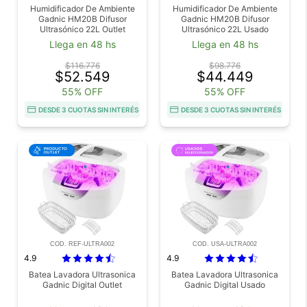
Humidificador De Ambiente
Humidificador De Ambiente
Gadnic HM20B Difusor
Gadnic HM20B Difusor
Ultrasónico 22L Outlet
Ultrasónico 22L Usado
Llega en 48 hs
Llega en 48 hs
$116.776
$98.776
$52.549
$44.449
55% OFF
55% OFF
DESDE 3 CUOTAS SIN INTERÉS
DESDE 3 CUOTAS SIN INTERÉS
COD. REF-ULTRA002
COD. USA-ULTRA002
4.9
4.9
Batea Lavadora Ultrasonica
Batea Lavadora Ultrasonica
Gadnic Digital Outlet
Gadnic Digital Usado