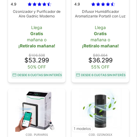
4.9
4.9
Ozonizador y Purificador de
Difusor Humidificador
Aire Gadnic Moderno
Aromatizante Portatil con Luz
Llega
Llega
Gratis
Gratis
mañana o
mañana o
¡Retiralo mañana!
¡Retiralo mañana!
$106.598
$80.664
$53.299
$36.299
50% OFF
55% OFF
DESDE 6 CUOTAS SIN INTERÉS
DESDE 6 CUOTAS SIN INTERÉS
1 modelos
COD. PURAIR01
COD. OZONO01X