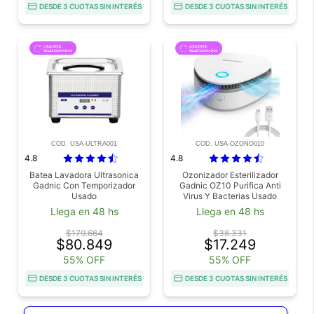
DESDE 3 CUOTAS SIN INTERÉS
DESDE 3 CUOTAS SIN INTERÉS
COD. USA-ULTRA001
COD. USA-OZONO010
4.8
4.8
Batea Lavadora Ultrasonica
Ozonizador Esterilizador
Gadnic Con Temporizador
Gadnic OZ10 Purifica Anti
Usado
Virus Y Bacterias Usado
Llega en 48 hs
Llega en 48 hs
$179.664
$38.331
$80.849
$17.249
55% OFF
55% OFF
DESDE 3 CUOTAS SIN INTERÉS
DESDE 3 CUOTAS SIN INTERÉS