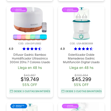
COD. USA-DIFU0002
COD. USA-BEBE0008
4.9
4.9
Difusor Gadnic Bamboo
Esterilizador Doble
Humidificador Ultrasónico
Mamaderas Gadnic
300ml 20hs 7 Colores Usado
Multifunción Digital Usado
Llega en 48 hs
Llega en 48 hs
$43.887
$100.664
$19.749
$45.299
55% OFF
55% OFF
DESDE 3 CUOTAS SIN INTERÉS
DESDE 3 CUOTAS SIN INTERÉS