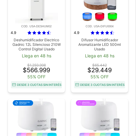
COD. USA-DESHUM02
COD. USA-DIFU0004
4.9
4.9
Deshumidificador Electrico
Difusor Humidificador
Gadnic 12L Silencioso 210W
Aromatizante LED 500ml
Control Digital Usado
Usado
Llega en 48 hs
Llega en 48 hs
$1.259.998
$65.442
$566.999
$29.449
55% OFF
55% OFF
DESDE 3 CUOTAS SIN INTERÉS
DESDE 3 CUOTAS SIN INTERÉS