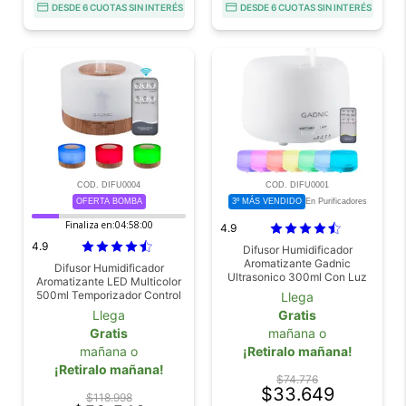
DESDE 6 CUOTAS SIN INTERÉS
DESDE 6 CUOTAS SIN INTERÉS
COD. DIFU0004
COD. DIFU0001
OFERTA BOMBA
3º MÁS VENDIDO
En Purificadores
Finaliza en:
04:57:59
4.9
4.9
Difusor Humidificador
Aromatizante Gadnic
Difusor Humidificador
Ultrasonico 300ml Con Luz
Aromatizante LED Multicolor
LED Compatible Con Aceites
500ml Temporizador Control
Llega
Esenciales Apagado
Remoto Uso Prolongado 30hs
Llega
Gratis
Automatico
Gratis
mañana o
mañana o
¡Retiralo mañana!
¡Retiralo mañana!
$74.776
$33.649
$118.998