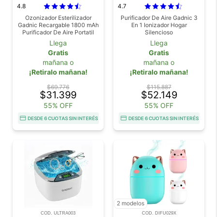
4.8
4.7
Ozonizador Esterilizador
Purificador De Aire Gadnic 3
Gadnic Recargable 1800 mAh
En 1 Ionizador Hogar
Purificador De Aire Portatil
Silencioso
Generador De Ozono USB
Llega
Llega
Para Hogar Auto Y Heladera
Gratis
Gratis
mañana o
mañana o
¡Retiralo mañana!
¡Retiralo mañana!
$69.776
$115.887
$31.399
$52.149
55% OFF
55% OFF
DESDE 6 CUOTAS SIN INTERÉS
DESDE 6 CUOTAS SIN INTERÉS
2 modelos
COD. ULTRA003
COD. DIFU029X