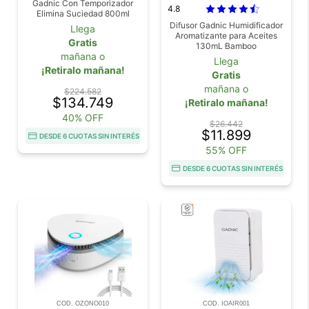
Gadnic Con Temporizador
4.8
Elimina Suciedad 800ml
Difusor Gadnic Humidificador
Llega
Aromatizante para Aceites
Gratis
130mL Bamboo
mañana o
Llega
¡Retiralo mañana!
Gratis
mañana o
$224.582
$134.749
¡Retiralo mañana!
40% OFF
$26.442
$11.899
DESDE 6 CUOTAS SIN INTERÉS
55% OFF
DESDE 6 CUOTAS SIN INTERÉS
COD. OZONO010
COD. IOAIR001