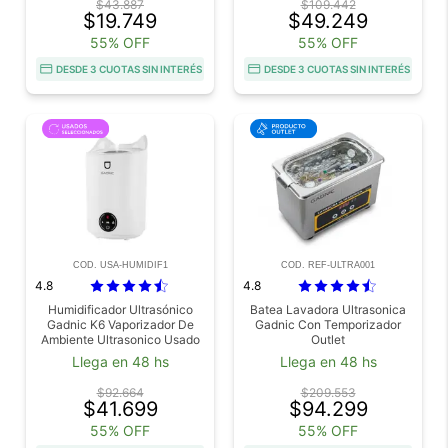
$43.887
$109.442
$19.749
$49.249
55% OFF
55% OFF
DESDE 3 CUOTAS SIN INTERÉS
DESDE 3 CUOTAS SIN INTERÉS
COD. USA-HUMIDIF1
COD. REF-ULTRA001
4.8
4.8
Humidificador Ultrasónico
Batea Lavadora Ultrasonica
Gadnic K6 Vaporizador De
Gadnic Con Temporizador
Ambiente Ultrasonico Usado
Outlet
Llega en 48 hs
Llega en 48 hs
$92.664
$209.553
$41.699
$94.299
55% OFF
55% OFF