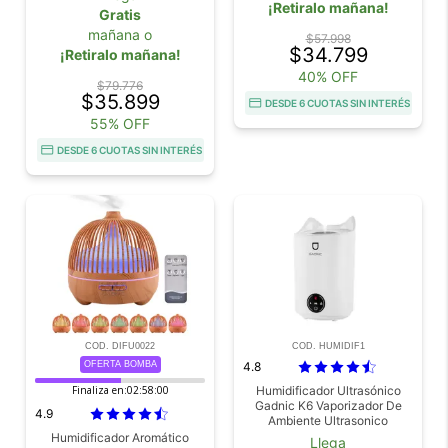
¡Retiralo mañana!
Gratis
mañana o
$57.998
$34.799
¡Retiralo mañana!
40% OFF
$79.776
$35.899
DESDE 6 CUOTAS SIN INTERÉS
55% OFF
DESDE 6 CUOTAS SIN INTERÉS
COD. DIFU0022
COD. HUMIDIF1
OFERTA BOMBA
4.8
Finaliza en:
02:57:59
Humidificador Ultrasónico
Gadnic K6 Vaporizador De
4.9
Ambiente Ultrasonico
Humidificador Aromático
Llega