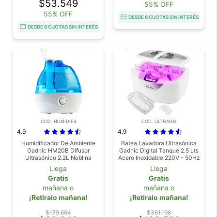
$53.549
55% OFF
55% OFF
DESDE 6 CUOTAS SIN INTERÉS
DESDE 6 CUOTAS SIN INTERÉS
COD. HUMIDIF4
COD. ULTRA002
4.9
4.9
Humidificador De Ambiente
Batea Lavadora Ultrasónica
Gadnic HM20B Difusor
Gadnic Digital Tanque 2.5 Lts
Ultrasónico 2.2L Neblina
Acero Inoxidable 220V - 50Hz
Continua Boquilla 360 Grados
170W
Llega
Llega
Apagado Automatico Hasta
Gratis
Gratis
20 m2
mañana o
mañana o
¡Retiralo mañana!
¡Retiralo mañana!
$179.664
$361.198