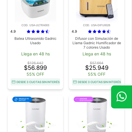
COD. USA-ULTRA003
COD. USA-DIFU0026
4.9
4.9
Batea Ultrasonido Gadnic
Difusor con Simulación de
Usado
Llama Gadnic Humificador de
7 colores Usado
Llega en 48 hs
Llega en 48 hs
$126.442
$57.664
$56.899
$25.949
55% OFF
55% OFF
DESDE 3 CUOTAS SIN INTERÉS
DESDE 3 CUOTAS SIN INTERÉS