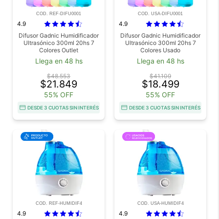
COD. REF-DIFU0001
COD. USA-DIFU0001
4.9
4.9
Difusor Gadnic Humidificador
Difusor Gadnic Humidificador
Ultrasónico 300ml 20hs 7
Ultrasónico 300ml 20hs 7
Colores Outlet
Colores Usado
Llega en 48 hs
Llega en 48 hs
$48.553
$41.109
$21.849
$18.499
55% OFF
55% OFF
DESDE 3 CUOTAS SIN INTERÉS
DESDE 3 CUOTAS SIN INTERÉS
COD. REF-HUMIDIF4
COD. USA-HUMIDIF4
4.9
4.9