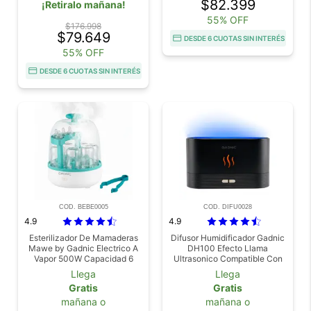
$82.399
¡Retiralo mañana!
55% OFF
$176.998
$79.649
DESDE 6 CUOTAS SIN INTERÉS
55% OFF
DESDE 6 CUOTAS SIN INTERÉS
COD. BEBE0005
COD. DIFU0028
4.9
4.9
Esterilizador De Mamaderas
Difusor Humidificador Gadnic
Mawe by Gadnic Electrico A
DH100 Efecto Llama
Vapor 500W Capacidad 6
Ultrasonico Compatible Con
Botellas
Aceites Esenciales Luz LED
Llega
Llega
Apagado Automático
Gratis
Gratis
mañana o
mañana o