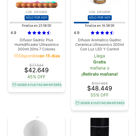
COD. DIFU0003
COD. DIFU0030
SÓLO POR HOY
SÓLO POR HOY
Finaliza en:
23:57:59
Finaliza en:
16:57:59
4.9
4.9
Difusor Gadnic Plus
Difusor Aromatico Gadnic
Humidificador Ultrasónico
Ceramica Ultrasonico 200ml
300ml 20hs 7 Colores
Con Luz LED Y Control
Remoto
acute
Disponible
en 15 días
Llega
Gratis
$77.544
mañana o
$42.649
¡Retiralo mañana!
45% OFF
$107.664
DESDE 6 CUOTAS SIN INTERÉS
$48.449
55% OFF
DESDE 6 CUOTAS SIN INTERÉS