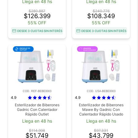
Llega en 48 hs
Llega en 48 hs
$280.887
$240.776
$126.399
$108.349
55% OFF
55% OFF
DESDE 3 CUOTAS SIN INTERÉS
DESDE 3 CUOTAS SIN INTERÉS
COD. REF-BEBE0003
COD. USA-BEBE0003
4.9
4.9
Esterilizador de Biberones
Esterilizador de Biberones
Gadnic Con Calentador
Mawe By Gadnic Con
Rápido Outlet
Calentador Rápido Usado
Llega en 48 hs
Llega en 48 hs
$114.998
$97.331
$51.749
$43.799