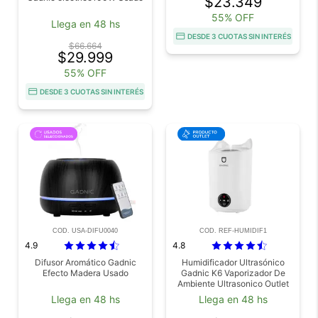
$23.349
55% OFF
Llega en 48 hs
DESDE 3 CUOTAS SIN INTERÉS
$66.664
$29.999
55% OFF
DESDE 3 CUOTAS SIN INTERÉS
COD. USA-DIFU0040
COD. REF-HUMIDIF1
4.9
4.8
Difusor Aromático Gadnic
Humidificador Ultrasónico
Efecto Madera Usado
Gadnic K6 Vaporizador De
Ambiente Ultrasonico Outlet
Llega en 48 hs
Llega en 48 hs