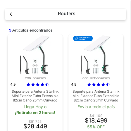
Routers
5
Artículos encontrados
COD. SOP00083
COD. REF-SOP00083
4.9
4.9
Soporte para Antena Starlink
Soporte para Antena Starlink
Mini Exterior Tubo Extensible
Mini Exterior Tubo Extensible
82cm Caño 25mm Curvado
82cm Caño 25mm Curvado
Outlet
Llega Hoy o
Envío a todo el país
¡Retiralo en 2 horas!
$41.109
$18.499
$51.725
$28.449
55% OFF