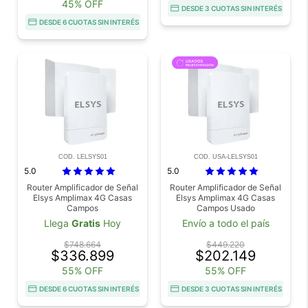
45% OFF
DESDE 3 CUOTAS SIN INTERÉS
DESDE 6 CUOTAS SIN INTERÉS
COD. LELSYS01
COD. USA-LELSYS01
5.0
5.0
Router Amplificador de Señal
Router Amplificador de Señal
Elsys Amplimax 4G Casas
Elsys Amplimax 4G Casas
Campos
Campos Usado
Llega
Gratis
Hoy
Envío a todo el país
$748.664
$449.220
$336.899
$202.149
55% OFF
55% OFF
DESDE 6 CUOTAS SIN INTERÉS
DESDE 3 CUOTAS SIN INTERÉS