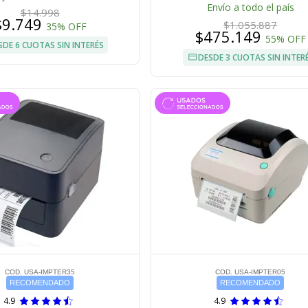
Envío a todo el país
$14.998
$9.749
$1.055.887
35% OFF
$475.149
55% OFF
SDE 6 CUOTAS SIN INTERÉS
DESDE 3 CUOTAS SIN INTER
COD. USA-IMPTER35
COD. USA-IMPTER05
RECOMENDADO
RECOMENDADO
4.9
4.9