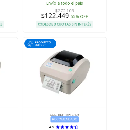
Envío a todo el país
$272.109
$122.449
55% OFF
ÉS
DESDE 3 CUOTAS SIN INTERÉS
COD. REF-IMPTER05
RECOMENDADO
4.9