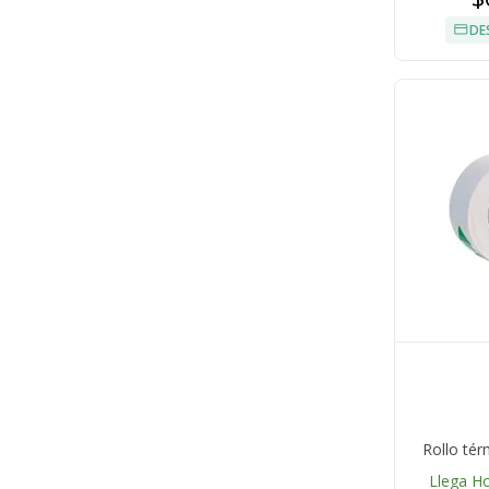
DE
Rollo té
Llega H