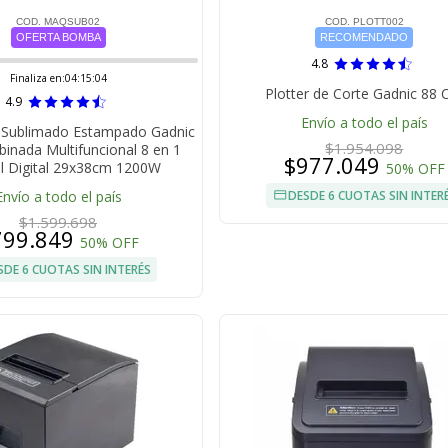
COD. MAQSUB02
COD. PLOTT002
OFERTA BOMBA
RECOMENDADO
4.8
Finaliza en:
04:15:03
Plotter de Corte Gadnic 88
4.9
Envío a todo el país
 Sublimado Estampado Gadnic
$1.954.098
nada Multifuncional 8 en 1
$977.049
l Digital 29x38cm 1200W
50% OFF
Envío a todo el país
DESDE 6 CUOTAS SIN INTER
$1.599.698
799.849
50% OFF
SDE 6 CUOTAS SIN INTERÉS