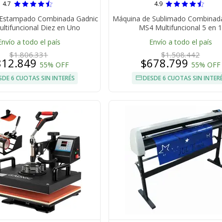
4.7
4.9
 Estampado Combinada Gadnic
Máquina de Sublimado Combinad
ltifuncional Diez en Uno
MS4 Multifuncional 5 en 
Envío a todo el país
Envío a todo el país
$1.806.331
$1.508.442
812.849
$678.799
55% OFF
55% OFF
SDE 6 CUOTAS SIN INTERÉS
DESDE 6 CUOTAS SIN INTER