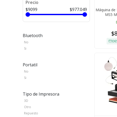
Precio
$9099
$977.049
Máquina de
MS5 Mu
$
Bluetooth
DE
No
Si
Portatil
No
Si
Tipo de Impresora
3D
Otro
Repuesto