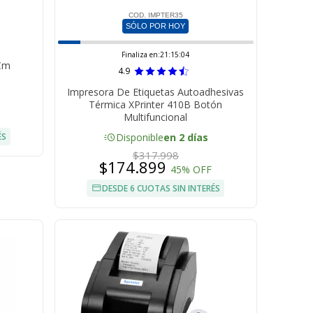
COD. IMPTER35
SÓLO POR HOY
Finaliza en:
21:15:03
 Cm
4.9
Impresora De Etiquetas Autoadhesivas
Térmica XPrinter 410B Botón
Multifuncional
acute
ÉS
Disponible
en 2 días
$317.998
$174.899
45% OFF
DESDE 6 CUOTAS SIN INTERÉS