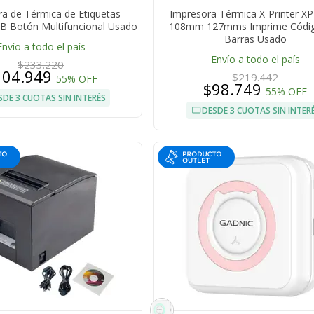
a de Térmica de Etiquetas
Impresora Térmica X-Printer X
0B Botón Multifuncional Usado
108mm 127mms Imprime Códig
Barras Usado
Envío a todo el país
Envío a todo el país
$233.220
104.949
$219.442
55% OFF
$98.749
55% OFF
SDE 3 CUOTAS SIN INTERÉS
DESDE 3 CUOTAS SIN INTER