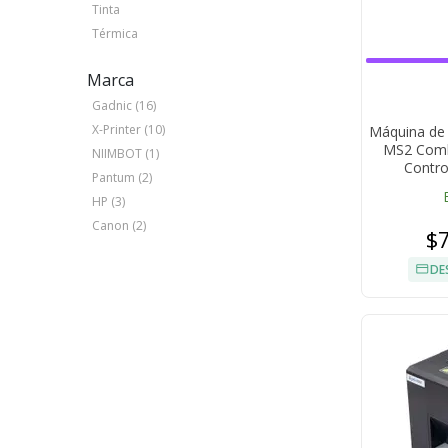
Tinta
Térmica
Marca
Gadnic (16)
X-Printer (10)
Máquina de
MS2 Combi
NIIMBOT (1)
Contro
Pantum (2)
HP (3)
Canon (2)
$
DE