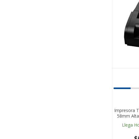
Impresora T
58mm Alta
Llega H
$