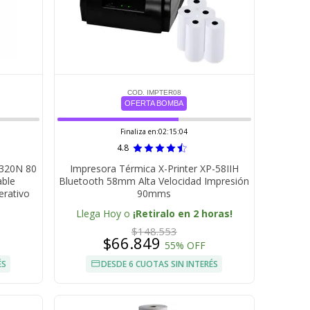
COD. IMPTER08
OFERTA BOMBA
Finaliza en:
02:15:03
4.8
V320N 80
Impresora Térmica X-Printer XP-58IIH
ble
Bluetooth 58mm Alta Velocidad Impresión
erativo
90mms
Llega Hoy o
¡Retiralo en 2 horas!
$148.553
$66.849
55% OFF
ÉS
DESDE 6 CUOTAS SIN INTERÉS