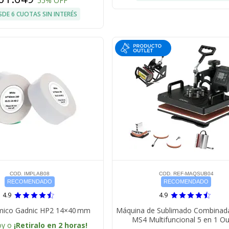
55% OFF
SDE 6 CUOTAS SIN INTERÉS
COD. IMPLAB08
COD. REF-MAQSUB04
RECOMENDADO
RECOMENDADO
4.9
4.9
rmico Gadnic HP2 14×40 mm
Máquina de Sublimado Combinad
MS4 Multifuncional 5 en 1 Ou
oy o
¡Retiralo en 2 horas!