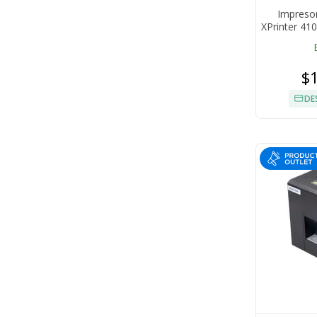
Impresor
XPrinter 41
$
DE