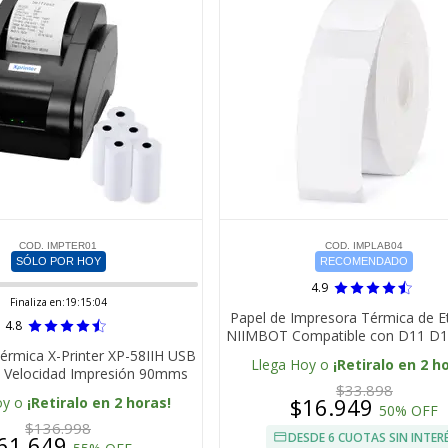
COD. IMPTER01
COD. IMPLAB04
SÓLO POR HOY
RECOMENDADO
4.9
Finaliza en:
19:15:03
Papel de Impresora Térmica de E
4.8
NIIMBOT Compatible con D11 D
érmica X-Printer XP-58IIH USB
Llega Hoy o
¡Retiralo en 2 h
 Velocidad Impresión 90mms
$33.898
$16.949
oy o
¡Retiralo en 2 horas!
50% OFF
$136.998
DESDE 6 CUOTAS SIN INTER
61.649