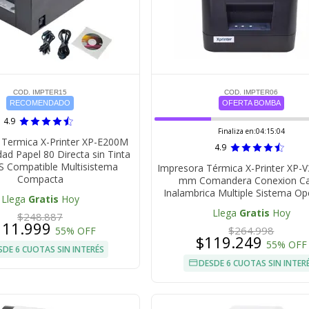
COD. IMPTER15
COD. IMPTER06
RECOMENDADO
OFERTA BOMBA
4.9
Finaliza en:
04:15:03
 Termica X-Printer XP-E200M
4.9
dad Papel 80 Directa sin Tinta
S Compatible Multisistema
Impresora Térmica X-Printer XP-
Compacta
mm Comandera Conexion Ca
Inalambrica Multiple Sistema Op
Llega
Gratis
Hoy
Llega
Gratis
Hoy
$248.887
111.999
$264.998
55% OFF
$119.249
55% OFF
SDE 6 CUOTAS SIN INTERÉS
DESDE 6 CUOTAS SIN INTER