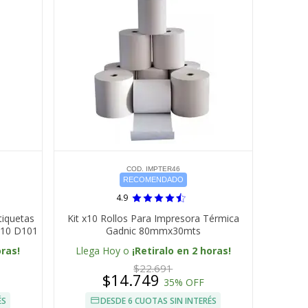
COD. IMPTER46
RECOMENDADO
4.9
tiquetas
Kit x10 Rollos Para Impresora Térmica
110 D101
Gadnic 80mmx30mts
oras!
Llega Hoy o
¡Retiralo en 2 horas!
$22.691
$14.749
35% OFF
ÉS
DESDE 6 CUOTAS SIN INTERÉS