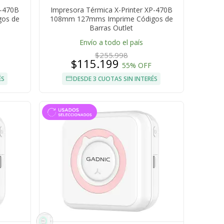
P-470B
Impresora Térmica X-Printer XP-470B
os de
108mm 127mms Imprime Códigos de
Barras Outlet
Envío a todo el país
$255.998
$115.199
55% OFF
ÉS
DESDE 3 CUOTAS SIN INTERÉS