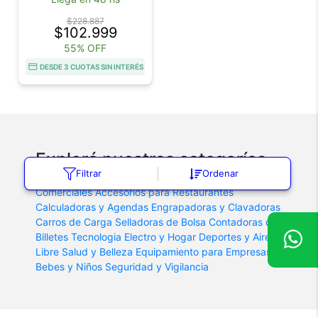
$228.887
$102.999
55% OFF
DESDE 3 CUOTAS SIN INTERÉS
Explorá nuestras categorías
Filtrar
Ordenar
Maquinaria Agrícola
Protectores Auditivos
Balanzas
Comerciales
Accesorios para Restaurantes
Calculadoras y Agendas
Engrapadoras y Clavadoras
Carros de Carga
Selladoras de Bolsa
Contadoras de
Billetes
Tecnologia
Electro y Hogar
Deportes y Aire
Libre
Salud y Belleza
Equipamiento para Empresas
Bebes y Niños
Seguridad y Vigilancia