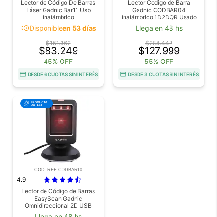
Lector de Código De Barras
Lector Codigo de Barra
Láser Gadnic Bar11 Usb
Gadnic CODBAR04
Inalámbrico
Inalámbrico 1D2DQR Usado
acute
Disponible
en 53 días
Llega en 48 hs
$151.362
$284.442
$83.249
$127.999
45% OFF
55% OFF
DESDE 6 CUOTAS SIN INTERÉS
DESDE 3 CUOTAS SIN INTERÉS
COD. REF-CODBAR10
4.9
Lector de Código de Barras
EasyScan Gadnic
Omnidireccional 2D USB
Outlet
Llega en 48 hs