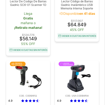
Lector De Codigo De Barras
Lector Código de Barras
Gadnic SC6-01 Scanner 1D
Gadnic Inalámbrico USB
Memoria Interna Soporte
acute
Llega
Disponible
en 41 días
Gratis
$117.907
mañana o
$64.849
¡Retiralo mañana!
45% OFF
$124.776
DESDE 6 CUOTAS SIN INTERÉS
$56.149
55% OFF
DESDE 6 CUOTAS SIN INTERÉS
COD. CODBAR11
COD. USA-CODBAR04
4.9
4.9