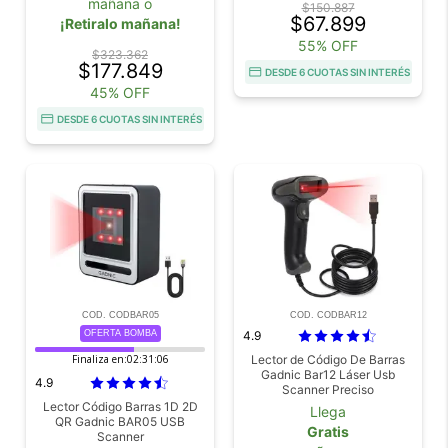
mañana o
$150.887
$67.899
¡Retiralo mañana!
55% OFF
$323.362
$177.849
DESDE 6 CUOTAS SIN INTERÉS
45% OFF
DESDE 6 CUOTAS SIN INTERÉS
COD. CODBAR05
COD. CODBAR12
OFERTA BOMBA
4.9
Finaliza en:
02:31:06
Lector de Código De Barras
Gadnic Bar12 Láser Usb
4.9
Scanner Preciso
Lector Código Barras 1D 2D
Llega
QR Gadnic BAR05 USB
Gratis
Scanner