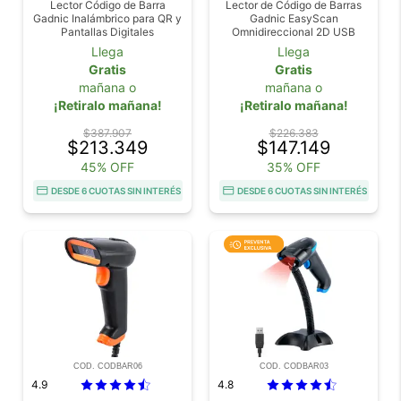
Lector Código de Barra
Lector de Código de Barras
Gadnic Inalámbrico para QR y
Gadnic EasyScan
Pantallas Digitales
Omnidireccional 2D USB
Scanner
Llega
Llega
Gratis
Gratis
mañana o
mañana o
¡Retiralo mañana!
¡Retiralo mañana!
$387.907
$226.383
$213.349
$147.149
45% OFF
35% OFF
DESDE 6 CUOTAS SIN INTERÉS
DESDE 6 CUOTAS SIN INTERÉS
COD. CODBAR06
COD. CODBAR03
4.9
4.8