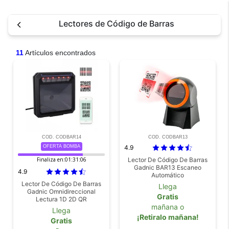
Lectores de Código de Barras
11
Artículos encontrados
COD. CODBAR14
COD. CODBAR13
OFERTA BOMBA
4.9
Finaliza en:
01:31:06
Lector De Código De Barras
Gadnic BAR13 Escaneo
4.9
Automático
Lector De Código De Barras
Llega
Gadnic Omnidireccional
Gratis
Lectura 1D 2D QR
mañana o
Llega
¡Retiralo mañana!
Gratis