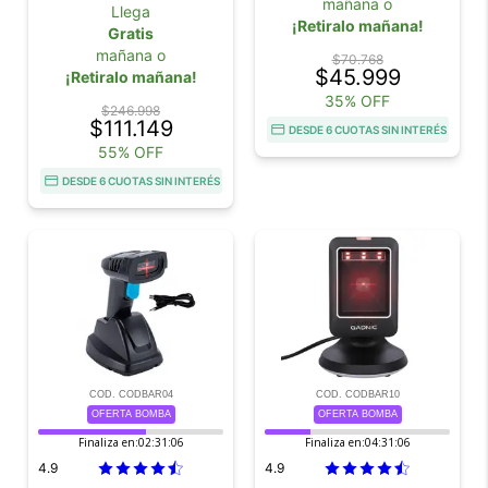
mañana o
Llega
¡Retiralo mañana!
Gratis
mañana o
$70.768
$45.999
¡Retiralo mañana!
35% OFF
$246.998
$111.149
DESDE 6 CUOTAS SIN INTERÉS
55% OFF
DESDE 6 CUOTAS SIN INTERÉS
COD. CODBAR04
COD. CODBAR10
OFERTA BOMBA
OFERTA BOMBA
Finaliza en:
02:31:06
Finaliza en:
04:31:06
4.9
4.9