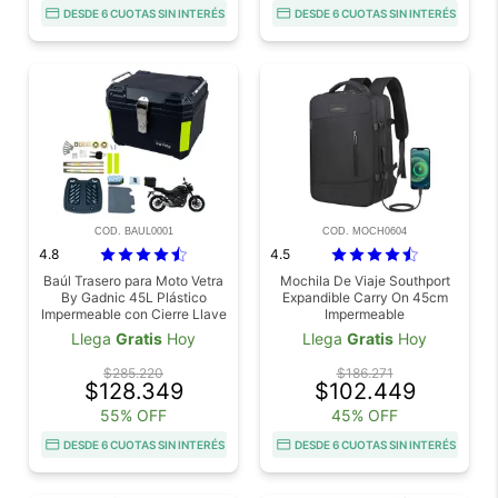
DESDE 6 CUOTAS SIN INTERÉS
DESDE 6 CUOTAS SIN INTERÉS
COD. BAUL0001
COD. MOCH0604
4.8
4.5
Baúl Trasero para Moto Vetra
Mochila De Viaje Southport
By Gadnic 45L Plástico
Expandible Carry On 45cm
Impermeable con Cierre Llave
Impermeable
Llega
Gratis
Hoy
Llega
Gratis
Hoy
$285.220
$186.271
$128.349
$102.449
55% OFF
45% OFF
DESDE 6 CUOTAS SIN INTERÉS
DESDE 6 CUOTAS SIN INTERÉS