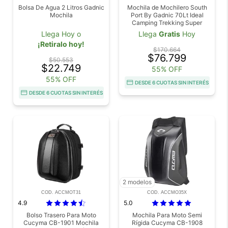
Bolsa De Agua 2 Litros Gadnic
Mochila de Mochilero South
Mochila
Port By Gadnic 70Lt Ideal
Camping Trekking Super
Resistente
Llega Hoy o
Llega
Gratis
Hoy
¡Retiralo hoy!
$170.664
$76.799
$50.553
$22.749
55% OFF
55% OFF
DESDE 6 CUOTAS SIN INTERÉS
DESDE 6 CUOTAS SIN INTERÉS
2 modelos
COD. ACCMOT31
COD. ACCMO35X
4.9
5.0
Bolso Trasero Para Moto
Mochila Para Moto Semi
Cucyma CB-1901 Mochila
Rígida Cucyma CB-1908