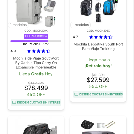
1 modelos
1 modelos
COD. MOCH229X
COD. MOCH206X
OFERTA BOMBA
4.7
Finaliza en:
01:32:28
Mochila Deportiva South Port
Para Viaje Trekking
4.9
Mochila de Viaje SouthPort
Llega Hoy o
By Gadnic Tipo Carry On
¡Retiralo hoy!
Expansible Impermeable
Llega
Gratis
Hoy
$61.331
$27.599
$142.725
55% OFF
$78.499
45% OFF
DESDE 6 CUOTAS SIN INTERÉS
DESDE 6 CUOTAS SIN INTERÉS