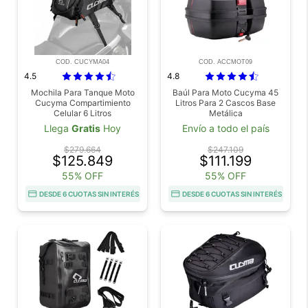
COD. CUCYMA04
COD. ACCMOT09
4.5
4.8
Mochila Para Tanque Moto
Baúl Para Moto Cucyma 45
Cucyma Compartimiento
Litros Para 2 Cascos Base
Celular 6 Litros
Metálica
Llega
Gratis
Hoy
Envío a todo el país
$279.664
$247.109
$125.849
$111.199
55% OFF
55% OFF
DESDE 6 CUOTAS SIN INTERÉS
DESDE 6 CUOTAS SIN INTERÉS