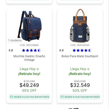
1 modelos
COD. MOCH808X
COD. MOCH076A
4.8
4.9
Mochila Gadnic Diseño
Bolso Para Mate Southport
Vintage
Llega Hoy o
Llega Hoy o
¡Retiralo hoy!
¡Retiralo hoy!
$75.768
$65.098
$49.249
$32.549
35% OFF
50% OFF
DESDE 6 CUOTAS SIN INTERÉS
DESDE 6 CUOTAS SIN INTERÉS