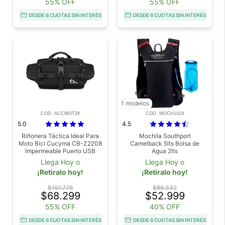
55% OFF
55% OFF
DESDE 6 CUOTAS SIN INTERÉS
DESDE 6 CUOTAS SIN INTERÉS
1 modelos
COD. ACCMOT28
COD. MOCH101X
5.0
4.5
Riñonera Táctica Ideal Para
Mochila Southport
Moto Bici Cucyma CB-Z2208
Camelback 5lts Bolsa de
Impermeable Puerto USB
Agua 2lts
Múltiples Enganches y
Llega Hoy o
Llega Hoy o
Bolsillos
¡Retiralo hoy!
¡Retiralo hoy!
$151.776
$88.332
$68.299
$52.999
55% OFF
40% OFF
DESDE 6 CUOTAS SIN INTERÉS
DESDE 6 CUOTAS SIN INTERÉS