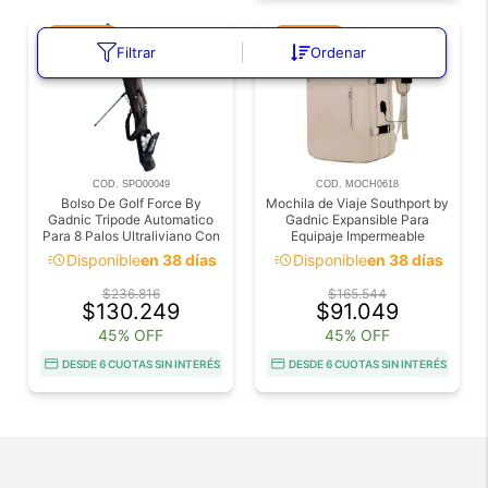
Filtrar
Ordenar
COD. SPO00049
COD. MOCH0618
Bolso De Golf Force By
Mochila de Viaje Southport by
Gadnic Tripode Automatico
Gadnic Expansible Para
Para 8 Palos Ultraliviano Con
Equipaje Impermeable
Bolsillo Refrigerado
acute
acute
Disponible
en 38 días
Disponible
en 38 días
$236.816
$165.544
$130.249
$91.049
45% OFF
45% OFF
DESDE 6 CUOTAS SIN INTERÉS
DESDE 6 CUOTAS SIN INTERÉS