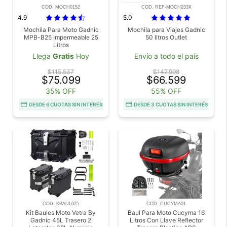
COD. MOCH0152
COD. REF-MOCH233X
4.9
5.0
Mochila Para Moto Gadnic
Mochila para Viajes Gadnic
MPB-B25 Impermeable 25
50 litros Outlet
Litros
Llega
Gratis
Hoy
Envío a todo el país
$115.537
$147.998
$75.099
$66.599
35% OFF
55% OFF
DESDE 6 CUOTAS SIN INTERÉS
DESDE 3 CUOTAS SIN INTERÉS
COD. KBAUL025
COD. CUCYMA01
Kit Baules Moto Vetra By
Baul Para Moto Cucyma 16
Gadnic 45L Trasero 2
Litros Con Llave Reflector