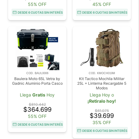
55% OFF
45% OFF
DESDE 6 CUOTAS SIN INTERÉS
DESDE 6 CUOTAS SIN INTERÉS
COD. BAUL0006
COD. KMOCH019M
Baulera Moto 65L Vetra by
Kit Tactico Mochila Militar
Gadnic Aluminio Porta Casco
25L + Linterna Recargable 5
Modos
Llega
Gratis
Hoy
Llega Hoy o
¡Retiralo hoy!
$810.442
$364.699
$61.075
$39.699
55% OFF
35% OFF
DESDE 6 CUOTAS SIN INTERÉS
DESDE 6 CUOTAS SIN INTERÉS