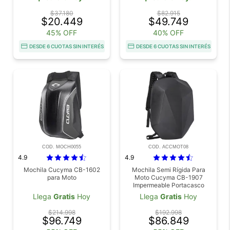
$37.180
$82.915
$20.449
$49.749
45% OFF
40% OFF
DESDE 6 CUOTAS SIN INTERÉS
DESDE 6 CUOTAS SIN INTERÉS
COD. MOCH0055
COD. ACCMOT08
4.9
4.9
Mochila Cucyma CB-1602
Mochila Semi Rígida Para
para Moto
Moto Cucyma CB-1907
Impermeable Portacasco
Llega
Gratis
Hoy
Llega
Gratis
Hoy
$214.998
$192.998
$96.749
$86.849