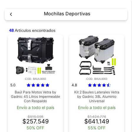
Mochilas Deportivas
48
Artículos encontrados
COD. BAUL0002
COD. BAUL0003
5.0
4.8
Baúl Para Motos Vetra by
Kit 2 Baules Laterales Vetra
Gadnic 45 Litros Impermeable
by Gadnic 38L Aluminio
Con Respaldo
Universal
Envío a todo el país
Envío a todo el país
$515.098
$1.424.776
$257.549
$641.149
50% OFF
55% OFF