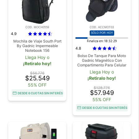
COD. MOCH0559
COD. ACCMOT03
4.9
SÓLO POR HOY
Mochila de Viaje South Port
Finaliza en:
18:32:28
By Gadnic Impermeable
4.8
Notebook 156
Bolso De Tanque Para Moto
Llega Hoy o
Gadnic Magnético Con
¡Retiralo hoy!
Compartimento Para Celular
Llega Hoy o
$56.776
$25.549
¡Retiralo hoy!
55% OFF
$128.776
$57.949
DESDE 6 CUOTAS SIN INTERÉS
55% OFF
DESDE 6 CUOTAS SIN INTERÉS