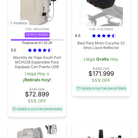
1 modelos
COD. MOCH228X
COD. CUCYMA02
OFERTA BOMBA
4.5
Finaliza en:
01:32:28
Baul Para Moto Cucyma 32
litros Llave Reflector
5.0
Mochila de Viaje South Port
Llega
Gratis
Hoy
MCH228 Expansible Para
Equipaje Con Puerto USB
$382.220
Impermeable
$171.999
Llega Hoy o
¡Retiralo hoy!
55% OFF
DESDE 6 CUOTAS SIN INTERÉS
$161.998
$72.899
55% OFF
DESDE 6 CUOTAS SIN INTERÉS