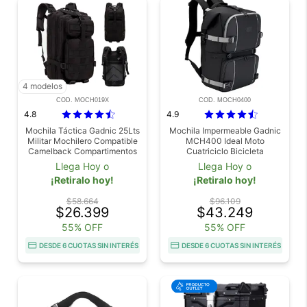
4 modelos
COD. MOCH019X
COD. MOCH0400
4.8
4.9
Mochila Táctica Gadnic 25Lts
Mochila Impermeable Gadnic
Militar Mochilero Compatible
MCH400 Ideal Moto
Camelback Compartimentos
Cuatriciclo Bicicleta
Varios
Llega Hoy o
Llega Hoy o
¡Retiralo hoy!
¡Retiralo hoy!
$58.664
$96.109
$26.399
$43.249
55% OFF
55% OFF
DESDE 6 CUOTAS SIN INTERÉS
DESDE 6 CUOTAS SIN INTERÉS