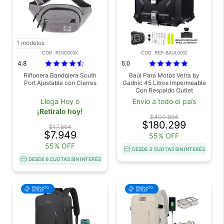
1 modelos
COD. RINO003X
COD. REF-BAUL0002
4.8
5.0
Riñonera Bandolera South
Baúl Para Motos Vetra by
Port Ajustable con Cierres
Gadnic 45 Litros Impermeable
Con Respaldo Outlet
Llega Hoy o
Envío a todo el país
¡Retiralo hoy!
$400.664
$180.299
$17.664
$7.949
55% OFF
55% OFF
DESDE 3 CUOTAS SIN INTERÉS
DESDE 6 CUOTAS SIN INTERÉS