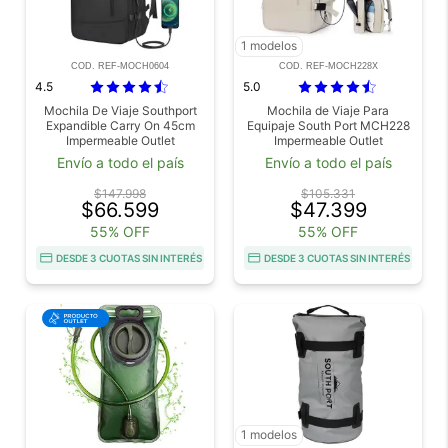
1 modelos
COD. REF-MOCH0604
COD. REF-MOCH228X
4.5
5.0
Mochila De Viaje Southport
Mochila de Viaje Para
Expandible Carry On 45cm
Equipaje South Port MCH228
Impermeable Outlet
Impermeable Outlet
Envío a todo el país
Envío a todo el país
$147.998
$105.331
$66.599
$47.399
55% OFF
55% OFF
DESDE 3 CUOTAS SIN INTERÉS
DESDE 3 CUOTAS SIN INTERÉS
1 modelos