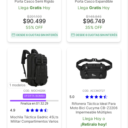
Porta Casco Semi Rígido
Porta Casco Expandible
Impermeable
Llega
Gratis
Hoy
Llega
Gratis
Hoy
$201.109
$148.845
$90.499
$96.749
55% OFF
35% OFF
DESDE 6 CUOTAS SIN INTERÉS
DESDE 6 CUOTAS SIN INTERÉS
1 modelos
COD. MOCH029X
COD. ACCMOT27
OFERTA BOMBA
5.0
Finaliza en:
01:32:28
Riñonera Táctica Ideal Para
Moto Bici Cucyma CB-Z2206
4.9
Impermeable Múltiples
Enganches
Mochila Táctica Gadnic 45Lts
Llega Hoy o
Militar Compartimentos Varios
¡Retiralo hoy!