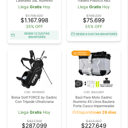
Laterales 38L Aluminio
Trasero Plastico ABS
Impermeables Universal
Universal
Llega
Gratis
Hoy
Llega
Gratis
Hoy
$1.796.920
$168.220
$1.167.998
$75.699
35% OFF
55% OFF
DESDE 12 CUOTAS
DESDE 6 CUOTAS SIN INTERÉS
SIN INTERÉS
COD. SPO00025
COD. BAUL0007
Bolsa Golf FORCE by Gadnic
Baúl Para Moto Gadnic
Con Trípode Ultraliviana
Aluminio 45 Litros Baulera
Porta Casco Impermeable
Cierre Con Llave
acute
Llega
Gratis
Hoy
Disponible
en 28 días
$637.998
$413.907
$287.099
$227.649