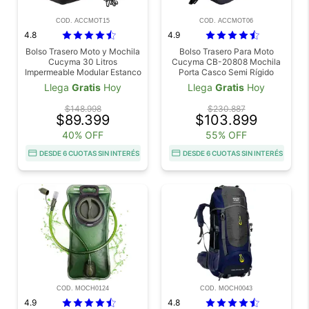
COD. ACCMOT15
COD. ACCMOT06
4.8
4.9
Bolso Trasero Moto y Mochila
Bolso Trasero Para Moto
Cucyma 30 Litros
Cucyma CB-20808 Mochila
Impermeable Modular Estanco
Porta Casco Semi Rígido
Impermeable
Llega
Gratis
Hoy
Llega
Gratis
Hoy
$148.998
$230.887
$89.399
$103.899
40% OFF
55% OFF
DESDE 6 CUOTAS SIN INTERÉS
DESDE 6 CUOTAS SIN INTERÉS
COD. MOCH0124
COD. MOCH0043
4.9
4.8