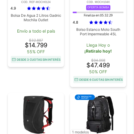
COD. REF-MOCH0124
COD. MOCH104X
4.9
OFERTA BOMBA
Bolsa De Agua 2 Litros Gadnic
Finaliza en:
05:32:28
Mochila Outlet
4.8
Bolso Estanco Moto South
Envío a todo el país
Port Impermeable 45L
$32.887
$14.799
Llega Hoy o
¡Retiralo hoy!
55% OFF
DESDE 3 CUOTAS SIN INTERÉS
$94.998
$47.499
50% OFF
DESDE 6 CUOTAS SIN INTERÉS
1 modelos