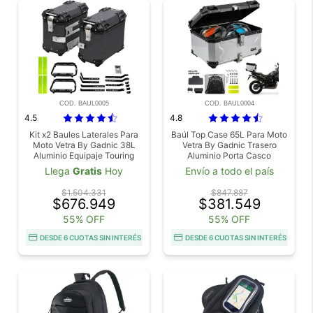
COD. BAUL0005
COD. BAUL0004
4.5
4.8
Kit x2 Baules Laterales Para
Baúl Top Case 65L Para Moto
Moto Vetra By Gadnic 38L
Vetra By Gadnic Trasero
Aluminio Equipaje Touring
Aluminio Porta Casco
Universal
Llega
Gratis
Hoy
Envío a todo el país
$1.504.331
$847.887
$676.949
$381.549
55% OFF
55% OFF
DESDE 6 CUOTAS SIN INTERÉS
DESDE 6 CUOTAS SIN INTERÉS