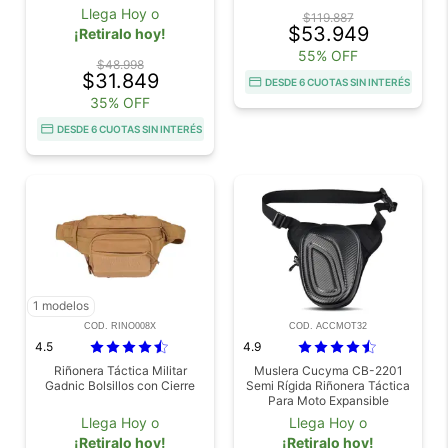
Llega Hoy o
$119.887
$53.949
¡Retiralo hoy!
55% OFF
$48.998
$31.849
DESDE 6 CUOTAS SIN INTERÉS
35% OFF
DESDE 6 CUOTAS SIN INTERÉS
1 modelos
COD. RINO008X
COD. ACCMOT32
4.5
4.9
Riñonera Táctica Militar
Muslera Cucyma CB-2201
Gadnic Bolsillos con Cierre
Semi Rígida Riñonera Táctica
Para Moto Expansible
Llega Hoy o
Llega Hoy o
¡Retiralo hoy!
¡Retiralo hoy!