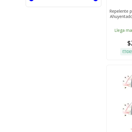
Repelente p
Ahuyentado
Llega m
$
DE