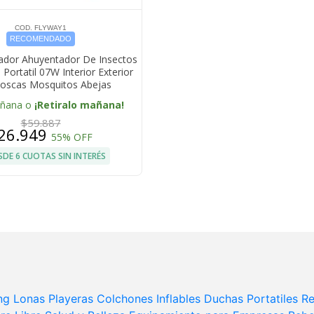
COD. FLYWAY1
RECOMENDADO
ilador Ahuyentador De Insectos
Portatil 07W Interior Exterior
Moscas Mosquitos Abejas
añana o
¡Retiralo mañana!
$59.887
26.949
55% OFF
SDE 6 CUOTAS SIN INTERÉS
ng
Lonas Playeras
Colchones Inflables
Duchas Portatiles
Re