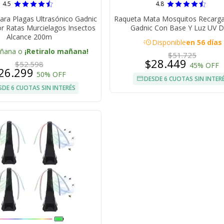
4.5
4.8
ara Plagas Ultrasónico Gadnic
Raqueta Mata Mosquitos Recarg
r Ratas Murcielagos Insectos
Gadnic Con Base Y Luz UV D
Alcance 200m
acute
Disponible
en 56 días
añana o
¡Retiralo mañana!
$51.725
$28.449
$52.598
45% OFF
26.299
50% OFF
DESDE 6 CUOTAS SIN INTER
SDE 6 CUOTAS SIN INTERÉS