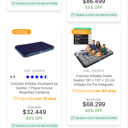
$86.499
DESDE 6 CUOTAS SIN INTERÉS
55% OFF
DESDE 6 CUOTAS SIN INTERÉS
COD. COLINF11
COD. COLINF15
Colchon Inflable Doble
4.9
Gadnic 191 x 137 x 22 cm
Colchón Inflable Southport by
Inflador De Pie Integrado
Gadnic 1 Plaza Incluye
Superficie Flocada PVC
acute
Disponible
en 60 días
Boquillas Camping
Laterales Base Reforzada
acute
Disponible
en 10 días
$124.180
$68.299
$58.998
45% OFF
$32.449
45% OFF
DESDE 6 CUOTAS SIN INTERÉS
DESDE 6 CUOTAS SIN INTERÉS