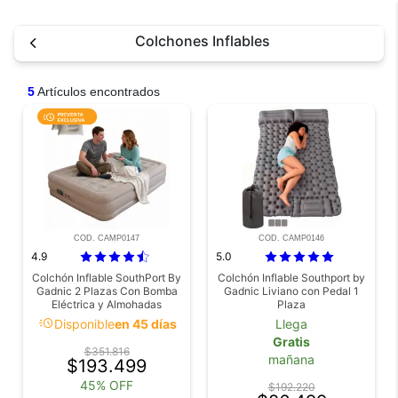
Colchones Inflables
5
Artículos encontrados
COD. CAMP0147
COD. CAMP0146
4.9
5.0
Colchón Inflable SouthPort By
Colchón Inflable Southport by
Gadnic 2 Plazas Con Bomba
Gadnic Liviano con Pedal 1
Eléctrica y Almohadas
Plaza
Camping
acute
Disponible
en 45 días
Llega
Gratis
$351.816
mañana
$193.499
45% OFF
$192.220