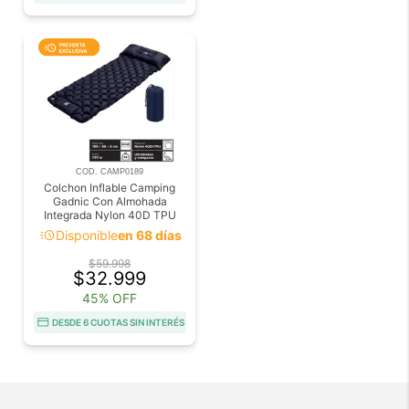
COD. CAMP0189
Colchon Inflable Camping
Gadnic Con Almohada
Integrada Nylon 40D TPU
Peso 590 g Ultraliviano
acute
Disponible
en 68 días
Compacto
$59.998
$32.999
45% OFF
DESDE 6 CUOTAS SIN INTERÉS