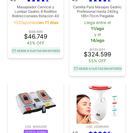
Masajeador Cervical y
Camilla Para Masajes Gadnic
Lumbar Gadnic 8 Rodillos
Profesional Hasta 240kg
Bidireccionales Rotación 4D
185x70cm Plegable
Luz Infrarroja Velocidad
acute
Disponible
en 11 días
Llega entre el
Variable
11/ago
$84.998
y el
$46.749
14/ago
45% OFF
$721.331
DESDE 6 CUOTAS SIN INTERÉS
$324.599
55% OFF
DESDE 6 CUOTAS SIN INTERÉS
COD. MASAJ018
COD. LEDMASK9
OFERTA BOMBA
4.9