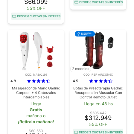
$66.099
DESDE 6 CUOTAS SIN INTERÉS
55% OFF
DESDE 6 CUOTAS SIN INTERÉS
2 modelos
COD. MASAJ169
COD. REF-AIRCOM9X
4.8
4.5
Masajeador de Mano Gadnic
Botas de Presoterapia Gadnic
Corporal + 4 Cabezales
Recuperación Muscular Con
Intercambiables
Control Remoto Outlet
Llega
Llega en 48 hs
Gratis
$695.442
mañana o
$312.949
¡Retiralo mañana!
55% OFF
$60.553
DESDE 3 CUOTAS SIN INTERÉS