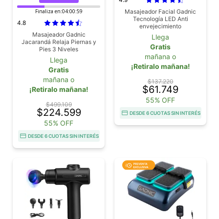
Finaliza en:
04:00:58
Masajeador Facial Gadnic
Tecnología LED Anti
4.8
envejecimiento
Masajeador Gadnic
Llega
Jacarandá Relaja Piernas y
Gratis
Pies 3 Niveles
mañana o
Llega
¡Retiralo mañana!
Gratis
mañana o
$137.220
$61.749
¡Retiralo mañana!
55% OFF
$499.109
$224.599
DESDE 6 CUOTAS SIN INTERÉS
55% OFF
DESDE 6 CUOTAS SIN INTERÉS