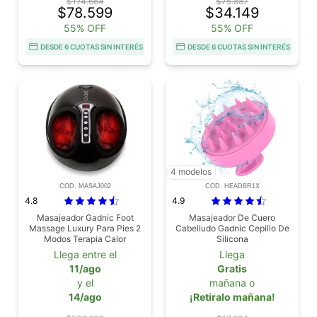
$174.664
$75.887
$78.599
$34.149
55% OFF
55% OFF
DESDE 6 CUOTAS SIN INTERÉS
DESDE 6 CUOTAS SIN INTERÉS
4 modelos
COD. MASAJ002
COD. HEADBR1X
4.8
4.9
Masajeador Gadnic Foot
Masajeador De Cuero
Massage Luxury Para Pies 2
Cabelludo Gadnic Cepillo De
Modos Terapia Calor
Silicona
Llega entre el
Llega
11/ago
Gratis
y el
mañana o
14/ago
¡Retiralo mañana!