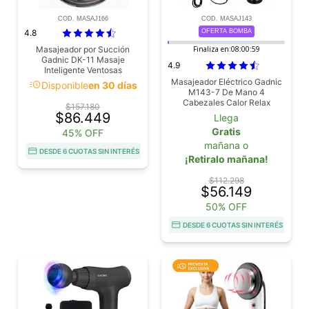
COD. MASAJ166
COD. MASAJ143
4.8
OFERTA BOMBA
Masajeador por Succión
Finaliza en:
08:00:58
Gadnic DK-11 Masaje
4.9
Inteligente Ventosas
Eléctricas
Masajeador Eléctrico Gadnic
acute
Disponible
en 30 días
M143-7 De Mano 4
Cabezales Calor Relax
$157.180
$86.449
Llega
Gratis
45% OFF
mañana o
DESDE 6 CUOTAS SIN INTERÉS
¡Retiralo mañana!
$112.298
$56.149
50% OFF
DESDE 6 CUOTAS SIN INTERÉS