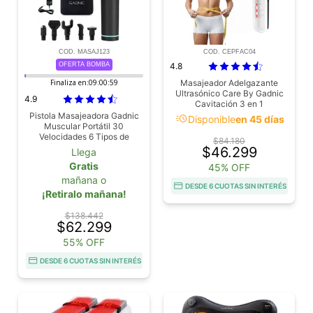
COD. MASAJ123
COD. CEPFAC04
OFERTA BOMBA
4.8
Finaliza en:
09:00:58
Masajeador Adelgazante
Ultrasónico Care By Gadnic
4.9
Cavitación 3 en 1
Pistola Masajeadora Gadnic
acute
Disponible
en 45 días
Muscular Portátil 30
Velocidades 6 Tipos de
$84.180
Masajes
$46.299
Llega
Gratis
45% OFF
mañana o
DESDE 6 CUOTAS SIN INTERÉS
¡Retiralo mañana!
$138.442
$62.299
55% OFF
DESDE 6 CUOTAS SIN INTERÉS