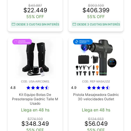
$49.887
$903.109
$22.449
$406.399
55% OFF
55% OFF
DESDE 3 CUOTAS SIN INTERÉS
DESDE 3 CUOTAS SIN INTERÉS
COD. USA-AIRCOM01
COD. REF-MASAJ152
4.8
4.9
Kit Equipo Botas De
Pistola Masajeadora Gadnic
Presoterapia Gadnic Talle M
30 velocidades Outlet
Usado
Llega en 48 hs
Llega en 48 hs
$774.109
$124.553
$348.349
$56.049
55% OFF
55% OFF