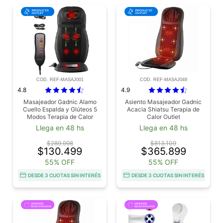
COD. REF-MASAJ001
COD. REF-MASAJ049
4.8
4.9
Masajeador Gadnic Alamo
Asiento Masajeador Gadnic
Cuello Espalda y Glúteos 5
Acacia Shiatsu Terapia de
Modos Terapia de Calor
Calor Outlet
Outlet
Llega en 48 hs
Llega en 48 hs
$289.998
$813.109
$130.499
$365.899
55% OFF
55% OFF
DESDE 3 CUOTAS SIN INTERÉS
DESDE 3 CUOTAS SIN INTERÉS