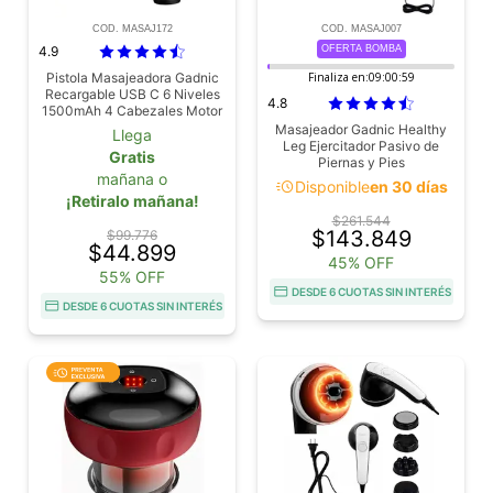
COD. MASAJ172
COD. MASAJ007
4.9
OFERTA BOMBA
Pistola Masajeadora Gadnic
Finaliza en:
09:00:58
Recargable USB C 6 Niveles
4.8
1500mAh 4 Cabezales Motor
Silencioso Recovery
Masajeador Gadnic Healthy
Llega
Leg Ejercitador Pasivo de
Gratis
Piernas y Pies
mañana o
acute
Disponible
en 30 días
¡Retiralo mañana!
$261.544
$143.849
$99.776
$44.899
45% OFF
55% OFF
DESDE 6 CUOTAS SIN INTERÉS
DESDE 6 CUOTAS SIN INTERÉS