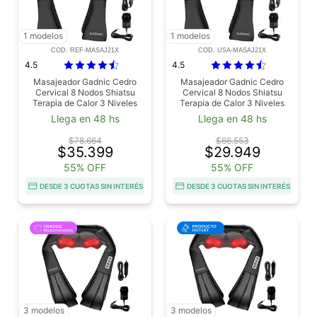
1 modelos
1 modelos
COD. REF-MASAJ21X
COD. USA-MASAJ21X
4.5
4.5
Masajeador Gadnic Cedro
Masajeador Gadnic Cedro
Cervical 8 Nodos Shiatsu
Cervical 8 Nodos Shiatsu
Terapia de Calor 3 Niveles
Terapia de Calor 3 Niveles
Outlet
Usado
Llega en 48 hs
Llega en 48 hs
$78.664
$66.553
$35.399
$29.949
55% OFF
55% OFF
DESDE 3 CUOTAS SIN INTERÉS
DESDE 3 CUOTAS SIN INTERÉS
3 modelos
3 modelos