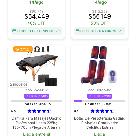
14/ago
14/ago
$90.748
$112.298
$54.449
$56.149
40% OFF
50% OFF
DESDE 6 CUOTAS SIN INTERÉS
DESDE 6 CUOTAS SIN INTERÉS
2 modelos
COD. MASAJ11X
COD. AIRCOM06
OFERTA BOMBA
OFERTA BOMBA
Finaliza en:
08:00:58
Finaliza en:
05:00:58
4.5
4.9
Camilla Para Masajes Gadnic
Botas De Presoterapia Gadnic
Profesional Hasta 225kg
9 Niveles Controlador
185x70cm Plegable Altura Y
Celulitus Estrias
Reposacabezas Regulable
Llega entre el
Llega