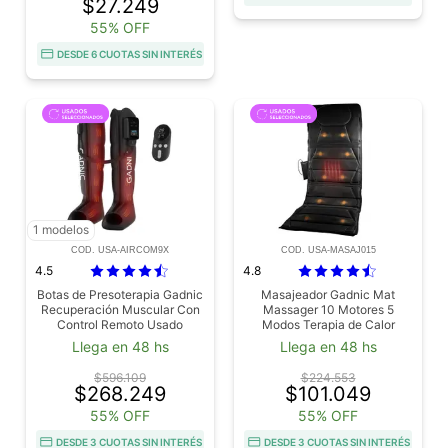
$27.249
55% OFF
DESDE 6 CUOTAS SIN INTERÉS
1 modelos
COD. USA-AIRCOM9X
COD. USA-MASAJ015
4.5
4.8
Botas de Presoterapia Gadnic
Masajeador Gadnic Mat
Recuperación Muscular Con
Massager 10 Motores 5
Control Remoto Usado
Modos Terapia de Calor
Usado
Llega en 48 hs
Llega en 48 hs
$596.109
$224.553
$268.249
$101.049
55% OFF
55% OFF
DESDE 3 CUOTAS SIN INTERÉS
DESDE 3 CUOTAS SIN INTERÉS