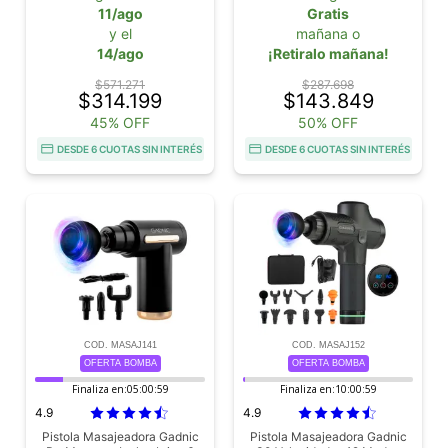
11/ago
Gratis
y el
mañana o
14/ago
¡Retiralo mañana!
$571.271
$287.698
$314.199
$143.849
45% OFF
50% OFF
DESDE 6 CUOTAS SIN INTERÉS
DESDE 6 CUOTAS SIN INTERÉS
COD. MASAJ141
COD. MASAJ152
OFERTA BOMBA
OFERTA BOMBA
Finaliza en:
05:00:58
Finaliza en:
10:00:58
4.9
4.9
Pistola Masajeadora Gadnic
Pistola Masajeadora Gadnic