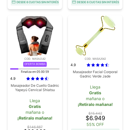
DESDE 6 CUOTAS SIN INTERÉS
DESDE 6 CUOTAS SIN INTERÉS
COD. MASAJ142
COD. MASAJ042
OFERTA BOMBA
4.9
Finaliza en:
05:00:58
Masajeador Facial Corporal
Gadnic Verde Jade
4.9
Masajeador De Cuello Gadnic
Llega
Yapeyú Cervical Shiatsu
Gratis
mañana o
Llega
¡Retiralo mañana!
Gratis
mañana o
$15.442
$6.949
¡Retiralo mañana!
55% OFF
$146.887