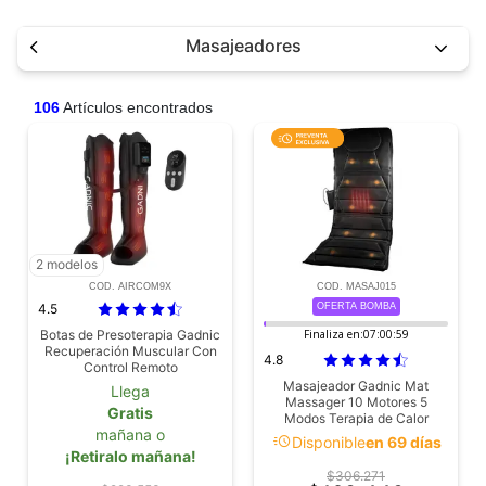
Masajeadores
106
Artículos encontrados
2 modelos
COD. AIRCOM9X
COD. MASAJ015
4.5
OFERTA BOMBA
Botas de Presoterapia Gadnic
Finaliza en:
07:00:58
Recuperación Muscular Con
4.8
Control Remoto
Masajeador Gadnic Mat
Llega
Massager 10 Motores 5
Gratis
Modos Terapia de Calor
mañana o
acute
Disponible
en 69 días
¡Retiralo mañana!
$306.271