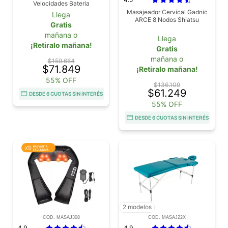
Velocidades Bateria
Recargable Pantalla Tactil 10
Masajeador Cervical Gadnic
Llega
Cabezales
ARCE 8 Nodos Shiatsu
Gratis
mañana o
Llega
¡Retiralo mañana!
Gratis
mañana o
$159.664
$71.849
¡Retiralo mañana!
55% OFF
$136.109
$61.249
DESDE 6 CUOTAS SIN INTERÉS
55% OFF
DESDE 6 CUOTAS SIN INTERÉS
2 modelos
COD. MASAJ308
COD. MASAJ22X
4.9
4.9