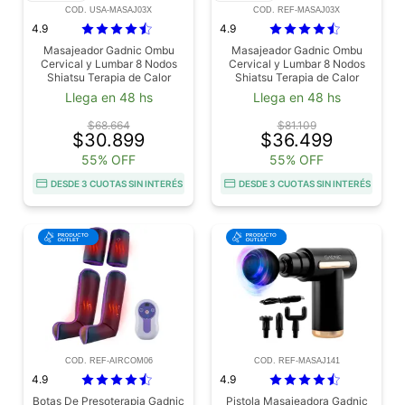
COD. USA-MASAJ03X
COD. REF-MASAJ03X
4.9
4.9
Masajeador Gadnic Ombu
Masajeador Gadnic Ombu
Cervical y Lumbar 8 Nodos
Cervical y Lumbar 8 Nodos
Shiatsu Terapia de Calor
Shiatsu Terapia de Calor
Usado
Outlet
Llega en 48 hs
Llega en 48 hs
$68.664
$81.109
$30.899
$36.499
55% OFF
55% OFF
DESDE 3 CUOTAS SIN INTERÉS
DESDE 3 CUOTAS SIN INTERÉS
COD. REF-AIRCOM06
COD. REF-MASAJ141
4.9
4.9
Botas De Presoterapia Gadnic
Pistola Masajeadora Gadnic