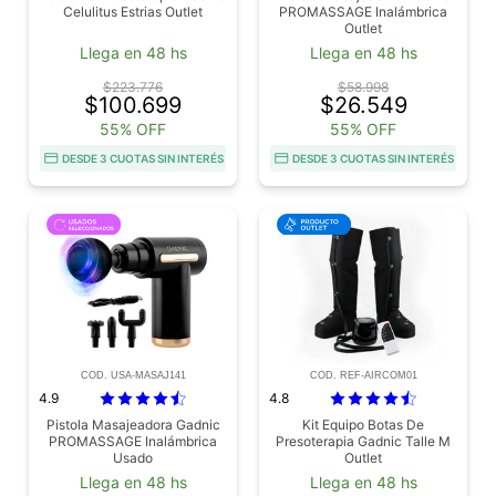
Celulitus Estrias Outlet
PROMASSAGE Inalámbrica
Outlet
Llega en 48 hs
Llega en 48 hs
$223.776
$58.998
$100.699
$26.549
55% OFF
55% OFF
DESDE 3 CUOTAS SIN INTERÉS
DESDE 3 CUOTAS SIN INTERÉS
COD. USA-MASAJ141
COD. REF-AIRCOM01
4.9
4.8
Pistola Masajeadora Gadnic
Kit Equipo Botas De
PROMASSAGE Inalámbrica
Presoterapia Gadnic Talle M
Usado
Outlet
Llega en 48 hs
Llega en 48 hs