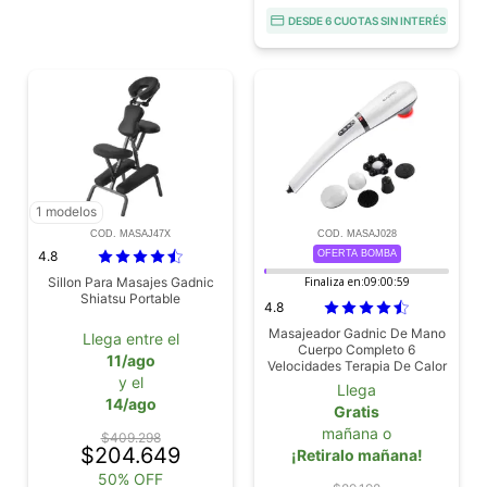
DESDE 6 CUOTAS SIN INTERÉS
1 modelos
COD. MASAJ47X
COD. MASAJ028
4.8
OFERTA BOMBA
Sillon Para Masajes Gadnic
Finaliza en:
09:00:58
Shiatsu Portable
4.8
Masajeador Gadnic De Mano
Llega entre el
Cuerpo Completo 6
11/ago
Velocidades Terapia De Calor
y el
Llega
14/ago
Gratis
mañana o
$409.298
$204.649
¡Retiralo mañana!
50% OFF