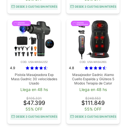
DESDE 3 CUOTAS SIN INTERÉS
DESDE 3 CUOTAS SIN INTERÉS
COD. USA-MASAJ152
COD. USA-MASAJ001
4.9
4.8
Pistola Masajeadora Exp
Masajeador Gadnic Alamo
Mass Gadnic 30 velocidades
Cuello Espalda y Glúteos 5
Usado
Modos Terapia de Calor
Usado
Llega en 48 hs
Llega en 48 hs
$105.331
$248.553
$47.399
$111.849
55% OFF
55% OFF
DESDE 3 CUOTAS SIN INTERÉS
DESDE 3 CUOTAS SIN INTERÉS