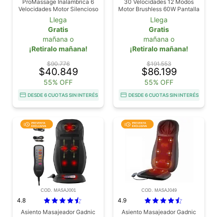
ProMassage Inalambrica 6
30 Velocidades 12 Modos
Velocidades Motor Silencioso
Motor Brushless 60W Pantalla
Bateria Recargable 4
LCD Recargable
Llega
Llega
Cabezales Intercambiables
Gratis
Gratis
mañana o
mañana o
¡Retiralo mañana!
¡Retiralo mañana!
$90.776
$191.553
$40.849
$86.199
55% OFF
55% OFF
DESDE 6 CUOTAS SIN INTERÉS
DESDE 6 CUOTAS SIN INTERÉS
COD. MASAJ001
COD. MASAJ049
4.8
4.9
Asiento Masajeador Gadnic
Asiento Masajeador Gadnic