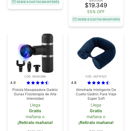
$42.998
DESDE 6 CUOTAS SIN INTERÉS
$19.349
55% OFF
DESDE 6 CUOTAS SIN INTERÉS
COD. MASAJ060
COD. ANTIFAZ3
4.9
4.8
Pistola Masajeadora Gadnic
Almohada Inteligente De
Gunax Fisioterapia de Alta
Cuello Gadnic Para Viaje
Intensidad
Super Soft
Llega
Llega
Gratis
Gratis
mañana o
mañana o
¡Retiralo mañana!
¡Retiralo mañana!