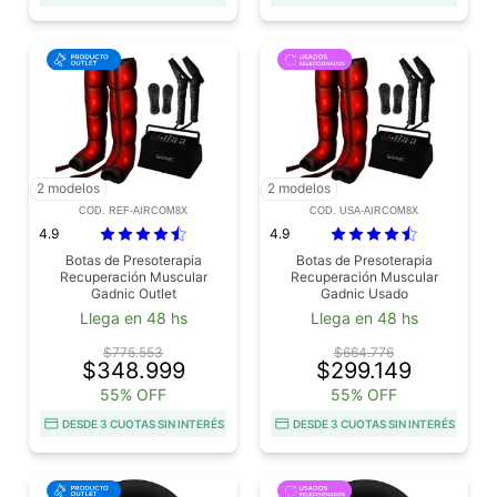
2 modelos
2 modelos
COD. REF-AIRCOM8X
COD. USA-AIRCOM8X
4.9
4.9
Botas de Presoterapia
Botas de Presoterapia
Recuperación Muscular
Recuperación Muscular
Gadnic Outlet
Gadnic Usado
Llega en 48 hs
Llega en 48 hs
$775.553
$664.776
$348.999
$299.149
55% OFF
55% OFF
DESDE 3 CUOTAS SIN INTERÉS
DESDE 3 CUOTAS SIN INTERÉS