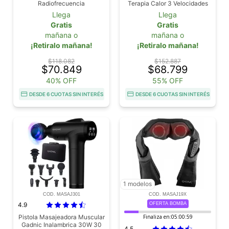
Radiofrecuencia
Terapia Calor 3 Velocidades
Llega
Llega
Gratis
Gratis
mañana o
mañana o
¡Retiralo mañana!
¡Retiralo mañana!
$118.082
$152.887
$70.849
$68.799
40% OFF
55% OFF
DESDE 6 CUOTAS SIN INTERÉS
DESDE 6 CUOTAS SIN INTERÉS
1 modelos
COD. MASAJ301
COD. MASAJ19X
4.9
OFERTA BOMBA
Pistola Masajeadora Muscular
Finaliza en:
05:00:58
Gadnic Inalambrica 30W 30
4.5