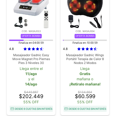
COD. MASAJ013
COD. MASAJ004
OFERTA BOMBA
OFERTA BOMBA
Finaliza en:
04:00:58
Finaliza en:
10:00:58
4.8
4.8
Masajeador Gadnic Easy
Masajeador Gadnic Wings
Move Magnet Pro Piernas
Portátil Terapia de Calor 8
Pies 3 Niveles 30
Nodos 2 Modos
Velocidades
Llega entre el
Llega
11/ago
Gratis
y el
mañana o
14/ago
¡Retiralo mañana!
$449.887
$134.664
$202.449
$60.599
55% OFF
55% OFF
DESDE 6 CUOTAS SIN INTERÉS
DESDE 6 CUOTAS SIN INTERÉS