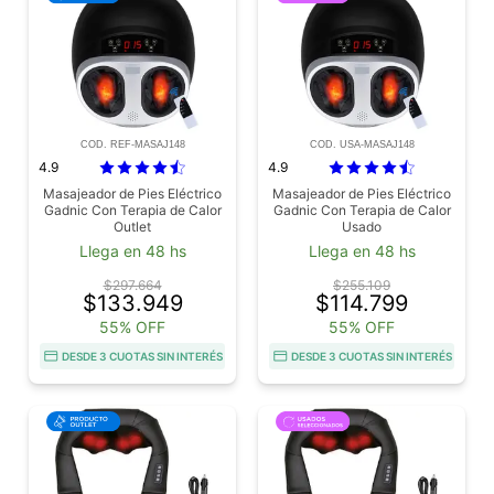
COD. REF-MASAJ148
COD. USA-MASAJ148
4.9
4.9
Masajeador de Pies Eléctrico
Masajeador de Pies Eléctrico
Gadnic Con Terapia de Calor
Gadnic Con Terapia de Calor
Outlet
Usado
Llega en 48 hs
Llega en 48 hs
$297.664
$255.109
$133.949
$114.799
55% OFF
55% OFF
DESDE 3 CUOTAS SIN INTERÉS
DESDE 3 CUOTAS SIN INTERÉS