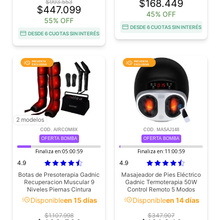
$168.449
$993.553
$447.099
45% OFF
55% OFF
DESDE 6 CUOTAS SIN INTERÉS
DESDE 6 CUOTAS SIN INTERÉS
2 modelos
COD. AIRCOM8X
COD. MASAJ148
OFERTA BOMBA
OFERTA BOMBA
Finaliza en:
05:00:58
Finaliza en:
11:00:58
4.9
4.9
Botas de Presoterapia Gadnic
Masajeador de Pies Eléctrico
Recuperacion Muscular 9
Gadnic Termoterapia 50W
Niveles Piernas Cintura
Control Remoto 5 Modos
Calor 45C
acute
acute
Disponible
en 15 días
Disponible
en 14 días
$1.107.998
$347.907