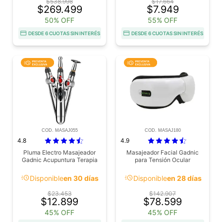
$538.998
$17.664
$269.499
$7.949
50% OFF
55% OFF
DESDE 6 CUOTAS SIN INTERÉS
DESDE 6 CUOTAS SIN INTERÉS
COD. MASAJ055
COD. MASAJ180
4.8
4.9
Pluma Electro Masajeador
Masajeador Facial Gadnic
Gadnic Acupuntura Terapia
para Tensión Ocular
acute
acute
Disponible
en 30 días
Disponible
en 28 días
$23.453
$142.907
$12.899
$78.599
45% OFF
45% OFF