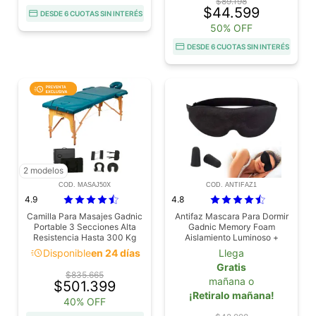
$89.198
$44.599
DESDE 6 CUOTAS SIN INTERÉS
50% OFF
DESDE 6 CUOTAS SIN INTERÉS
2 modelos
COD. MASAJ50X
COD. ANTIFAZ1
4.9
4.8
Camilla Para Masajes Gadnic
Antifaz Mascara Para Dormir
Portable 3 Secciones Alta
Gadnic Memory Foam
Resistencia Hasta 300 Kg
Aislamiento Luminoso +
Altura Ajustable
Tapones de Oído
acute
Disponible
en 24 días
Llega
Gratis
$835.665
mañana o
$501.399
¡Retiralo mañana!
40% OFF