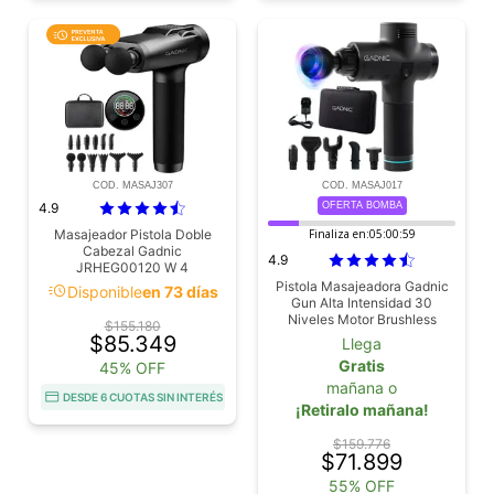
COD. MASAJ307
COD. MASAJ017
4.9
OFERTA BOMBA
Masajeador Pistola Doble
Finaliza en:
05:00:58
Cabezal Gadnic
4.9
JRHEG00120 W 4
Velocidades 6 Cabezales
Pistola Masajeadora Gadnic
acute
Disponible
en 73 días
Pantalla Digital Batería
Gun Alta Intensidad 30
2500mAh Pantalla LED
Niveles Motor Brushless
$155.180
Batería 2400 mAh 3000 RPM
$85.349
Llega
36 W
Gratis
45% OFF
mañana o
DESDE 6 CUOTAS SIN INTERÉS
¡Retiralo mañana!
$159.776
$71.899
55% OFF