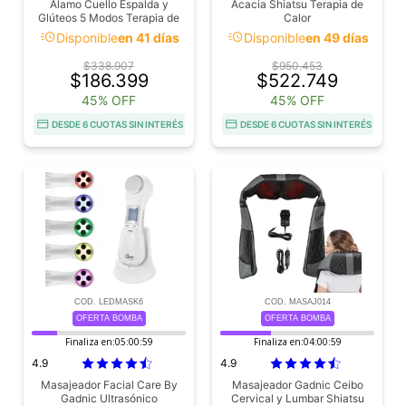
Alamo Cuello Espalda y
Acacia Shiatsu Terapia de
Glúteos 5 Modos Terapia de
Calor
Calor
acute
acute
Disponible
en 41 días
Disponible
en 49 días
$338.907
$950.453
$186.399
$522.749
45% OFF
45% OFF
DESDE 6 CUOTAS SIN INTERÉS
DESDE 6 CUOTAS SIN INTERÉS
COD. LEDMASK6
COD. MASAJ014
OFERTA BOMBA
OFERTA BOMBA
Finaliza en:
05:00:58
Finaliza en:
04:00:58
4.9
4.9
Masajeador Facial Care By
Masajeador Gadnic Ceibo
Gadnic Ultrasónico
Cervical y Lumbar Shiatsu