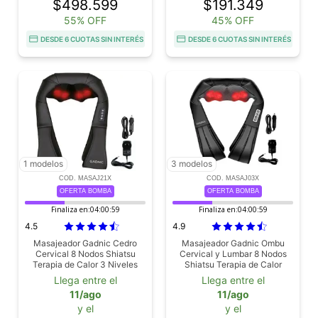
$498.599
$191.349
55% OFF
45% OFF
DESDE 6 CUOTAS SIN INTERÉS
DESDE 6 CUOTAS SIN INTERÉS
1 modelos
3 modelos
COD. MASAJ21X
COD. MASAJ03X
OFERTA BOMBA
OFERTA BOMBA
Finaliza en:
04:00:58
Finaliza en:
04:00:58
4.5
4.9
Masajeador Gadnic Cedro
Masajeador Gadnic Ombu
Cervical 8 Nodos Shiatsu
Cervical y Lumbar 8 Nodos
Terapia de Calor 3 Niveles
Shiatsu Terapia de Calor
Alivio Muscular
Llega entre el
Llega entre el
11/ago
11/ago
y el
y el