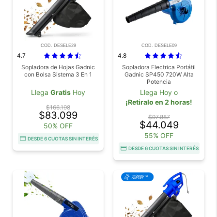
COD. DESELE29
COD. DESELE09
4.7
4.8
Sopladora de Hojas Gadnic
Sopladora Electrica Portátil
con Bolsa Sistema 3 En 1
Gadnic SP450 720W Alta
Potencia
Llega
Gratis
Hoy
Llega Hoy o
¡Retiralo en 2 horas!
$166.198
$83.099
$97.887
$44.049
50% OFF
55% OFF
DESDE 6 CUOTAS SIN INTERÉS
DESDE 6 CUOTAS SIN INTERÉS