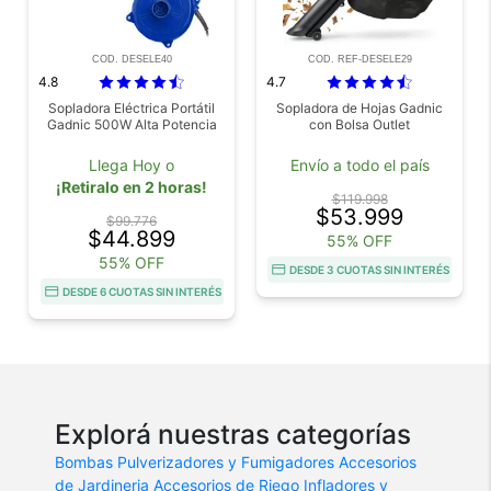
COD. DESELE40
COD. REF-DESELE29
4.8
4.7
Sopladora Eléctrica Portátil
Sopladora de Hojas Gadnic
Gadnic 500W Alta Potencia
con Bolsa Outlet
Llega Hoy o
Envío a todo el país
¡Retiralo en 2 horas!
$119.998
$53.999
$99.776
$44.899
55% OFF
55% OFF
DESDE 3 CUOTAS SIN INTERÉS
DESDE 6 CUOTAS SIN INTERÉS
Explorá nuestras categorías
Bombas
Pulverizadores y Fumigadores
Accesorios
de Jardineria
Accesorios de Riego
Infladores y