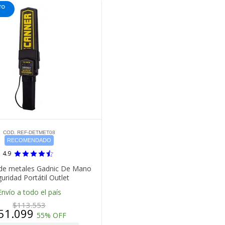
COD. REF-DETMET08
RECOMENDADO
4.9
de metales Gadnic De Mano
uridad Portátil Outlet
Envío a todo el país
$113.553
51.099
55% OFF