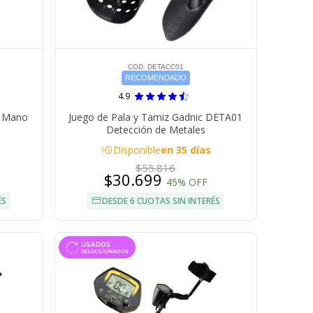
COD. DETACC01
RECOMENDADO
4.9
e Mano
Juego de Pala y Tamiz Gadnic DETA01
Detección de Metales
acute
Disponible
en 35 días
$55.816
$30.699
45% OFF
ÉS
DESDE 6 CUOTAS SIN INTERÉS