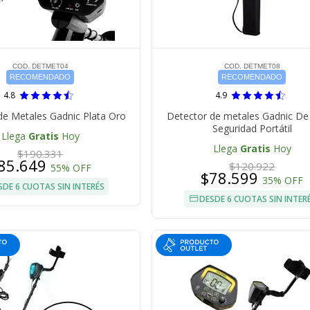
COD. DETMET04
COD. DETMET08
RECOMENDADO
RECOMENDADO
4.8
4.9
de Metales Gadnic Plata Oro
Detector de metales Gadnic D
Seguridad Portátil
Llega
Gratis
Hoy
Llega
Gratis
Hoy
$190.331
85.649
$120.922
55% OFF
$78.599
35% OFF
SDE 6 CUOTAS SIN INTERÉS
DESDE 6 CUOTAS SIN INTER