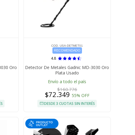
COD. USA-DETMET01
RECOMENDADO
4.8
3030 Oro
Detector De Metales Gadnic MD-3030 Oro
Plata Usado
Envío a todo el país
$160.776
$72.349
55% OFF
ÉS
DESDE 3 CUOTAS SIN INTERÉS