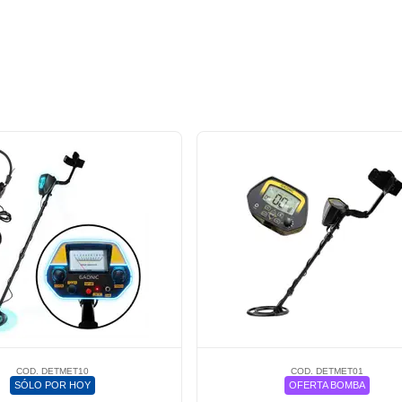
COD. DETMET10
COD. DETMET01
SÓLO POR HOY
OFERTA BOMBA