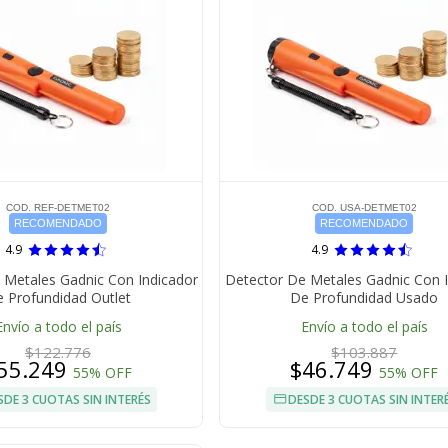
COD. REF-DETMET02
COD. USA-DETMET02
RECOMENDADO
RECOMENDADO
4.9
4.9
 Metales Gadnic Con Indicador
Detector De Metales Gadnic Con 
 Profundidad Outlet
De Profundidad Usado
Envío a todo el país
Envío a todo el país
$122.776
$103.887
55.249
$46.749
55% OFF
55% OFF
SDE 3 CUOTAS SIN INTERÉS
DESDE 3 CUOTAS SIN INTER