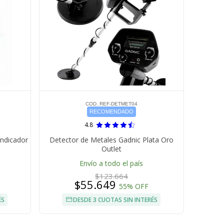
COD. REF-DETMET04
RECOMENDADO
4.8
Indicador
Detector de Metales Gadnic Plata Oro
Outlet
Envío a todo el país
$123.664
$55.649
55% OFF
ÉS
DESDE 3 CUOTAS SIN INTERÉS