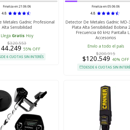
Finaliza en:
21:06:06
Finaliza en:
05:06:06
4.8
4.8
e Metales Gadnic Profesional
Detector De Metales Gadnic MD-
Alta Sensibilidad
Plata Alta Sensibilidad Bobina
Frecuencia 60 kHz Pantalla 
Llega
Gratis
Hoy
Accesorios
$320.553
Envío a todo el país
144.249
55% OFF
$200.915
$120.549
SDE 6 CUOTAS SIN INTERÉS
40% OFF
DESDE 6 CUOTAS SIN INTER