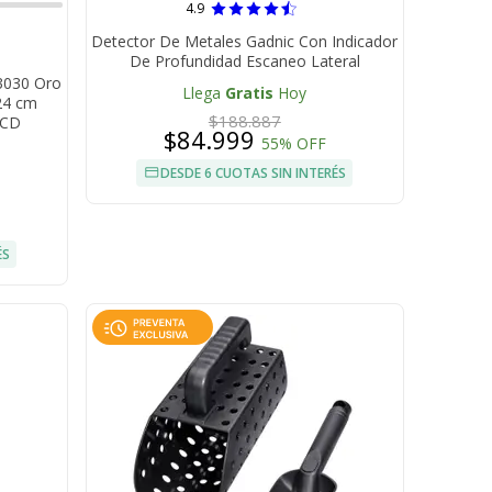
4.9
Detector De Metales Gadnic Con Indicador
De Profundidad Escaneo Lateral
3030 Oro
Llega
Gratis
Hoy
 24 cm
$188.887
LCD
$84.999
55% OFF
DESDE 6 CUOTAS SIN INTERÉS
ÉS