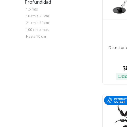
Profundidad
1.5 mts
10 cm a 20 cm
21 cm a 30 cm
100 cm o más
Hasta 10 cm
Detector 
$
DE