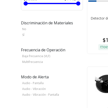
Detector d
Discriminación de Materiales
No
SÍ
$
DE
Frecuencia de Operación
Baja frecuencia (VLF)
Multifrecuencia
Modo de Alerta
Audio - Pantalla
Audio - Vibración
Audio - Vibración - Pantalla