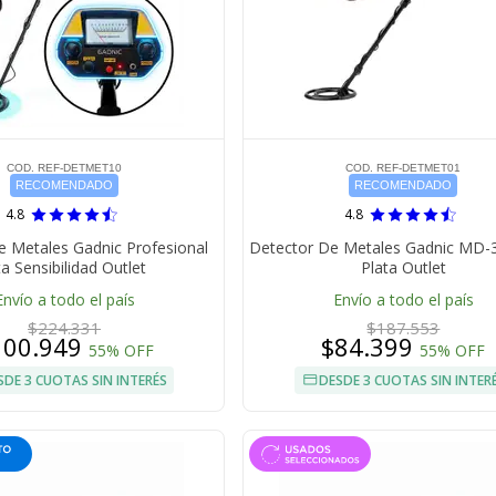
COD. REF-DETMET10
COD. REF-DETMET01
RECOMENDADO
RECOMENDADO
4.8
4.8
e Metales Gadnic Profesional
Detector De Metales Gadnic MD-
ta Sensibilidad Outlet
Plata Outlet
Envío a todo el país
Envío a todo el país
$224.331
$187.553
100.949
$84.399
55% OFF
55% OFF
SDE 3 CUOTAS SIN INTERÉS
DESDE 3 CUOTAS SIN INTER