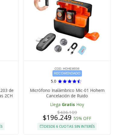
COD. HOHEM006
RECOMENDADO
5.0
M203 de
Micrófono Inalámbrico Mic-01 Hohem
as 2CH
Cancelación de Ruido
Llega
Gratis
Hoy
$436.109
$196.249
55% OFF
ÉS
DESDE 6 CUOTAS SIN INTERÉS