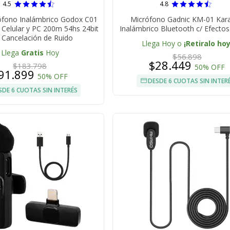
4.5
4.8
rófono Inalámbrico Godox C01
Micrófono Gadnic KM-01 Kar
 Celular y PC 200m 54hs 24bit
Inalámbrico Bluetooth c/ Efecto
 Cancelación de Ruido
Llega Hoy o
¡Retiralo hoy
Llega
Gratis
Hoy
$56.898
$28.449
$183.798
50% OFF
91.899
50% OFF
DESDE 6 CUOTAS SIN INTER
SDE 6 CUOTAS SIN INTERÉS