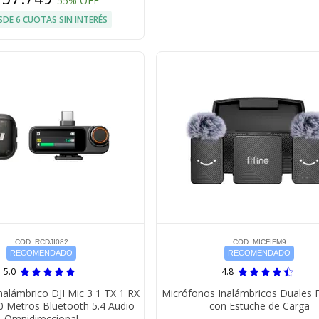
55% OFF
SDE 6 CUOTAS SIN INTERÉS
COD. RCDJI082
COD. MICFIFM9
RECOMENDADO
RECOMENDADO
5.0
4.8
nalámbrico DJI Mic 3 1 TX 1 RX
Micrófonos Inalámbricos Duales F
0 Metros Bluetooth 5.4 Audio
con Estuche de Carga
Omnidireccional