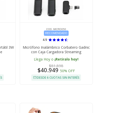
COD. MICRO050
RECOMENDADO
4.9
rtátil 3W
Micrófono Inalámbrico Corbatero Gadnic
le
con Caja Cargadora Streaming
Llega Hoy o
¡Retiralo hoy!
$81.898
$40.949
50% OFF
ÉS
DESDE 6 CUOTAS SIN INTERÉS