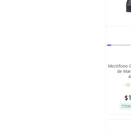
Micrófono G
de Man
A
acute
$
DE