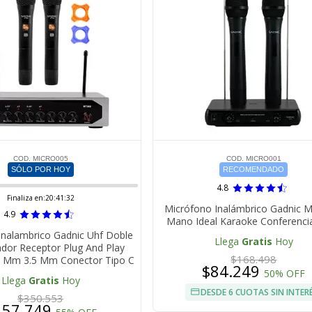
COD. MICRO005
COD. MICRO001
SÓLO POR HOY
RECOMENDADO
4.8
Finaliza en:
20:41:32
Micrófono Inalámbrico Gadnic 
4.9
Mano Ideal Karaoke Conferenci
Inalambrico Gadnic Uhf Doble
Llega
Gratis
Hoy
dor Receptor Plug And Play
$168.498
35 Mm 3.5 Mm Conector Tipo C
$84.249
50% OFF
Llega
Gratis
Hoy
DESDE 6 CUOTAS SIN INTER
$350.553
157.749