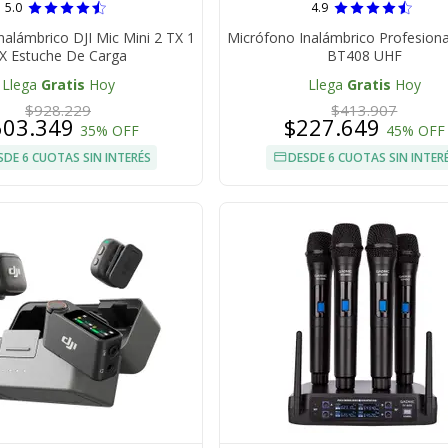
5.0
4.9
nalámbrico DJI Mic Mini 2 TX 1
Micrófono Inalámbrico Profesiona
X Estuche De Carga
BT408 UHF
Llega
Gratis
Hoy
Llega
Gratis
Hoy
$928.229
$413.907
603.349
$227.649
35% OFF
45% OFF
SDE 6 CUOTAS SIN INTERÉS
DESDE 6 CUOTAS SIN INTER