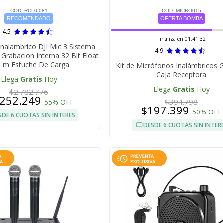
COD. RCDJI081
COD. MICRO015
RECOMENDADO
OFERTA BOMBA
4.5
Finaliza en:
01:41:32
Inalambrico DJI Mic 3 Sistema
4.9
Grabacion Interna 32 Bit Float
 m Estuche De Carga
Kit de Micrófonos Inalámbricos 
Caja Receptora
Llega
Gratis
Hoy
Llega
Gratis
Hoy
$2.782.776
.252.249
$394.798
55% OFF
$197.399
50% OFF
SDE 6 CUOTAS SIN INTERÉS
DESDE 6 CUOTAS SIN INTER