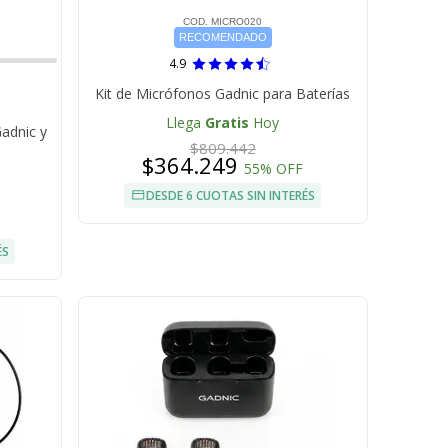
COD. MICRO020
RECOMENDADO
4.9
Kit de Micrófonos Gadnic para Baterías
Llega
Gratis
Hoy
Gadnic y
$809.442
$364.249
55% OFF
DESDE 6 CUOTAS SIN INTERÉS
ÉS