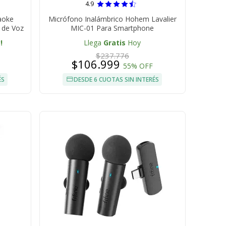
4.9
aoke
Micrófono Inalámbrico Hohem Lavalier
s de Voz
MIC-01 Para Smartphone
!
Llega
Gratis
Hoy
$237.776
$106.999
55% OFF
ÉS
DESDE 6 CUOTAS SIN INTERÉS