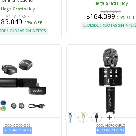
Llega
Gratis
Hoy
Llega
Gratis
Hoy
$364.664
$164.099
$1.517.887
55% OFF
683.049
55% OFF
DESDE 6 CUOTAS SIN INTER
SDE 6 CUOTAS SIN INTERÉS
COD. GODOX001
COD. MICROKAR1X
RECOMENDADO
RECOMENDADO