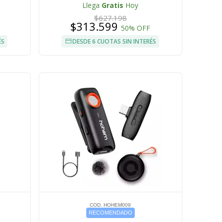
Llega
Gratis
Hoy
$627.198
$313.599
50% OFF
ÉS
DESDE 6 CUOTAS SIN INTERÉS
COD. HOHEM009
RECOMENDADO