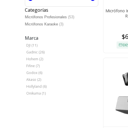
Categorías
Micrófono I
R
Micrófonos Profesionales
(53)
Micrófonos Karaoke
(3)
$
Marca
DE
DJI (11)
Gadnic (26)
Hohem (2)
Fifine (7)
Godox (6)
Akaso (2)
Hollyland (6)
Onikuma (1)