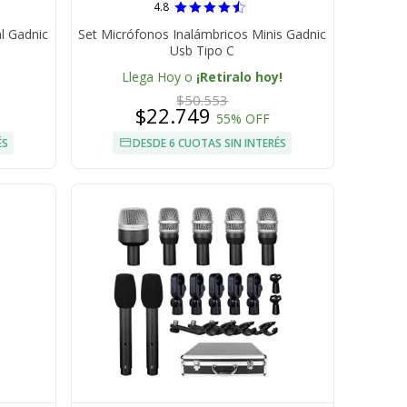
4.8
l Gadnic
Set Micrófonos Inalámbricos Minis Gadnic
Usb Tipo C
Llega Hoy o
¡Retiralo hoy!
$50.553
$22.749
55% OFF
ÉS
DESDE 6 CUOTAS SIN INTERÉS