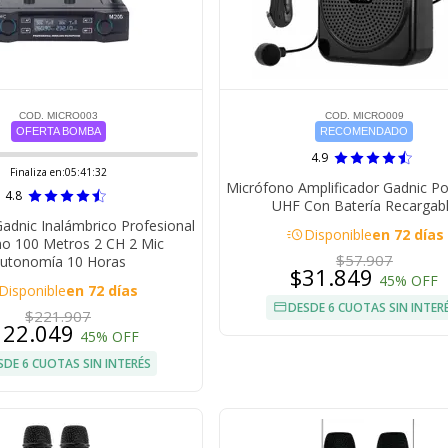
COD. MICRO003
COD. MICRO009
OFERTA BOMBA
RECOMENDADO
4.9
Finaliza en:
05:41:32
Micrófono Amplificador Gadnic Po
4.8
UHF Con Batería Recargab
adnic Inalámbrico Profesional
acute
Disponible
en 72 días
o 100 Metros 2 CH 2 Mic
$57.907
utonomía 10 Horas
$31.849
45% OFF
Disponible
en 72 días
DESDE 6 CUOTAS SIN INTER
$221.907
122.049
45% OFF
SDE 6 CUOTAS SIN INTERÉS