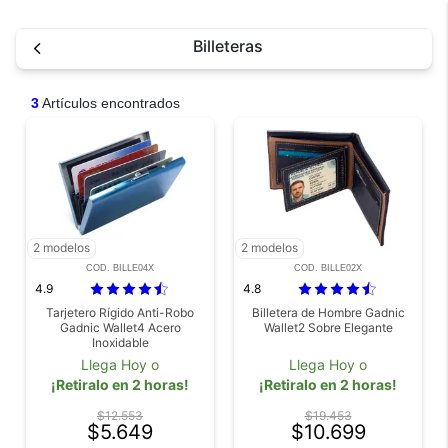
Billeteras
3
Artículos encontrados
2 modelos
2 modelos
COD. BILLE04X
COD. BILLE02X
4.9
4.8
Tarjetero Rígido Anti-Robo
Billetera de Hombre Gadnic
Gadnic Wallet4 Acero
Wallet2 Sobre Elegante
Inoxidable
Llega Hoy o
Llega Hoy o
¡Retiralo en 2 horas!
¡Retiralo en 2 horas!
$12.553
$19.453
$5.649
$10.699