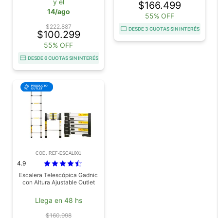
y el
$166.499
14/ago
55% OFF
$222.887
DESDE 3 CUOTAS SIN INTERÉS
$100.299
55% OFF
DESDE 6 CUOTAS SIN INTERÉS
COD. REF-ESCAL001
4.9
Escalera Telescópica Gadnic
con Altura Ajustable Outlet
Llega en 48 hs
$160.998