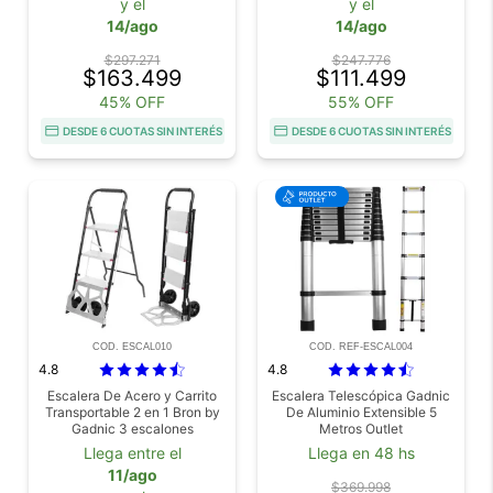
y el
y el
14/ago
14/ago
$297.271
$247.776
$163.499
$111.499
45% OFF
55% OFF
DESDE 6 CUOTAS SIN INTERÉS
DESDE 6 CUOTAS SIN INTERÉS
COD. ESCAL010
COD. REF-ESCAL004
4.8
4.8
Escalera De Acero y Carrito
Escalera Telescópica Gadnic
Transportable 2 en 1 Bron by
De Aluminio Extensible 5
Gadnic 3 escalones
Metros Outlet
Llega entre el
Llega en 48 hs
11/ago
$369.998