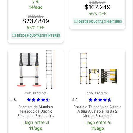
y el
$238.331
$107.249
14/ago
55% OFF
$528.553
$237.849
DESDE 6 CUOTAS SIN INTERÉS
55% OFF
DESDE 6 CUOTAS SIN INTERÉS
COD. ESCAL002
COD. ESCAL001
4.8
4.9
Escalera de Aluminio
Escalera Telescópica Gadnic
Telescópica Gadnic
Altura Ajustable Hasta 2
Escalones Extensibles
Metros Escalones
Antideslizantes Carga 150 kg
Llega entre el
Llega entre el
11/ago
11/ago