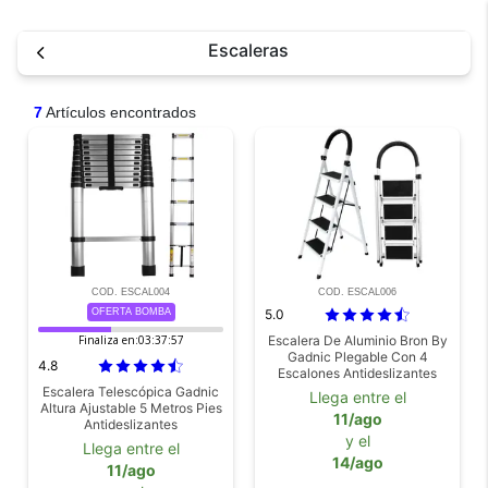
Escaleras
7
Artículos encontrados
COD. ESCAL004
COD. ESCAL006
OFERTA BOMBA
5.0
Finaliza en:
03:37:57
Escalera De Aluminio Bron By
Gadnic Plegable Con 4
4.8
Escalones Antideslizantes
Escalera Telescópica Gadnic
Llega entre el
Altura Ajustable 5 Metros Pies
11/ago
Antideslizantes
y el
Llega entre el
14/ago
11/ago