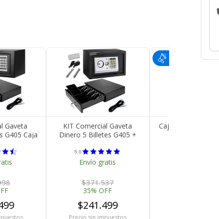
al Gaveta
KIT Comercial Gaveta
Caja Registrador
es G405 Caja
Dinero 5 Billetes G405 +
Outlet
 E17
Caja Fuerte E20
5.0
4.9
ratis
Envío gratis
Envío grati
998
$371.537
$225.442
OFF
35% OFF
55% OFF
499
$241.499
$101.44
mpuestos
Precio sin impuestos
Precio sin impue