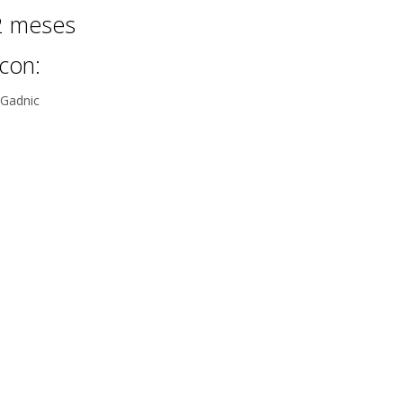
tu compra
12 meses
con:
 Gadnic