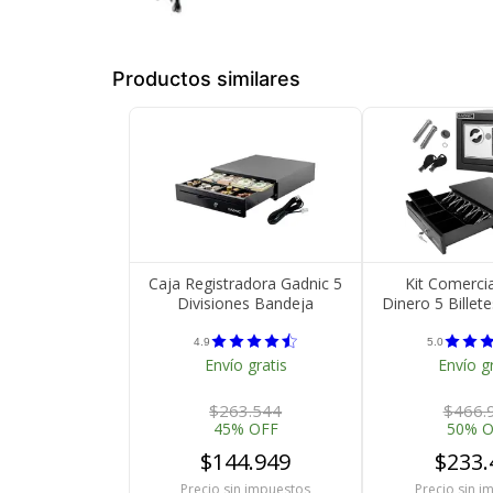
Productos similares
Caja Registradora Gadnic 5
Kit Comerci
Divisiones Bandeja
Dinero 5 Billet
Desmontable 3 Modos
Fuerte
Apertura Gaveta
4.9
5.0
Envío gratis
Envío g
$263.544
$466.
45% OFF
50% 
$144.949
$233.
Medios de Pago
Precio sin impuestos
Precio sin i