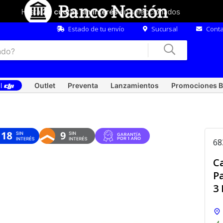
Hasta
20 cuotas sin interés
en seleccionados
Estado de tu envío
Sucursal
Conta
al
Outlet
Preventa
Lanzamientos
Promociones B
68
C
P
3