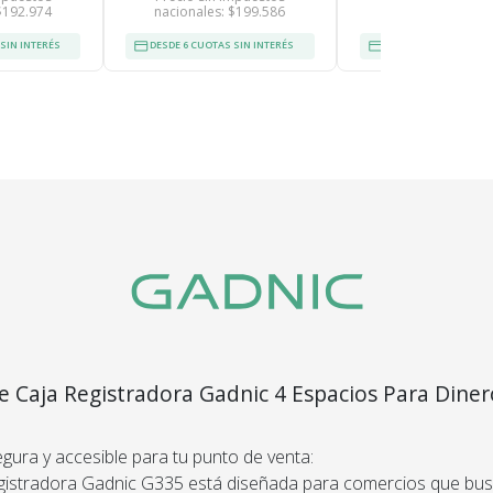
$192.974
nacionales: $199.586
nacionales: $83
SIN INTERÉS
DESDE 6 CUOTAS SIN INTERÉS
DESDE 3 CUOTAS SIN 
Recibí el p
que espera
devolvemo
dinero.
En Bidcom te aseguramo
producto que esperaba
el 100% de tu dinero!
e Caja Registradora Gadnic 4 Espacios Para Diner
a De Seguridad 3 Modos De Apertura Secreter
gura y accesible para tu punto de venta:
gistradora Gadnic G335 está diseñada para comercios que bu