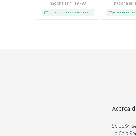
nacionales: $119.793
nacionales: 
DESDE 6 CUOTAS SIN INTERÉS
DESDE 6 CUOTAS 
Acerca d
Cerradur
Solución se
La Caja Re