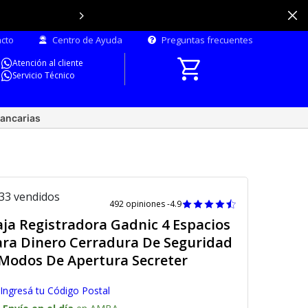
Hasta
12 cuotas sin
cto
Centro de Ayuda
Preguntas frecuentes
Atención al cliente
Servicio Técnico
ancarias
33 vendidos
492 opiniones -
4.9
aja Registradora Gadnic 4 Espacios
ara Dinero Cerradura De Seguridad
 Modos De Apertura Secreter
Ingresá tu Código Postal