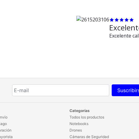
y un cajoncito
para poner los
billetes de más
valor. Se rescata
Excelent
en su diseño
Excelente cal
*que no hace el
famoso ruido al
abrir la caja* ,
eso la hace más
hermosa jejeje.
Ver más
Suscribir
Categorías
nvío
Todos los productos
Pago
Notebooks
ración
Drones
yorista
Cámaras de Seguridad