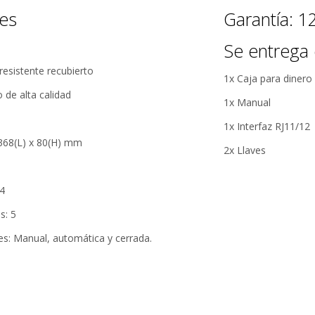
MercadoLibre.
positivos en
ductos no se entregan envueltos, encontrarás la bolsa para regalo junto con 
nes
Garantía: 
todos
5 estrellas de
nuestros
Se entrega 
5 en Google.
productos.
 resistente recubierto
Conocer más
5 estrellas de
1x Caja para dinero
Seguro de
5 en
o de alta calidad
cobertura en
1x Manual
Facebook.
tus envíos.
1x Interfaz RJ11/12
Garantía
368(L) x 80(H) mm
2x Llaves
oficial y
directa con
nosotros.
 4
s: 5
es: Manual, automática y cerrada.