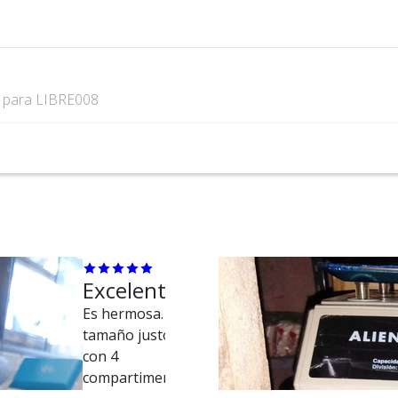
s
para LIBRE008
Excelente
Es hermosa. El
tamaño justo,
con 4
compartimentos