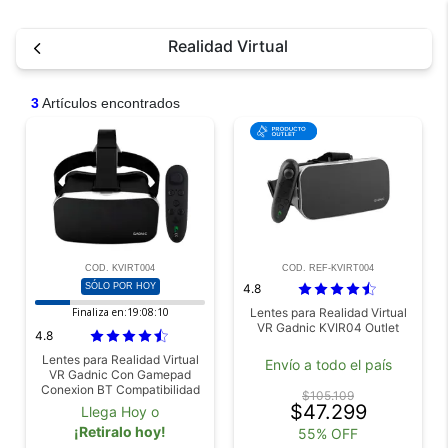
Realidad Virtual
3
Artículos encontrados
COD. KVIRT004
COD. REF-KVIRT004
SÓLO POR HOY
4.8
Finaliza en:
19:08:10
Lentes para Realidad Virtual
VR Gadnic KVIR04 Outlet
4.8
Lentes para Realidad Virtual
Envío a todo el país
VR Gadnic Con Gamepad
Conexion BT Compatibilidad
$105.109
Universal
$47.299
Llega Hoy o
¡Retiralo hoy!
55% OFF