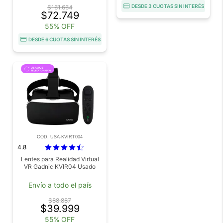
DESDE 3 CUOTAS SIN INTERÉS
$161.664
$72.749
55% OFF
DESDE 6 CUOTAS SIN INTERÉS
COD. USA-KVIRT004
4.8
Lentes para Realidad Virtual
VR Gadnic KVIR04 Usado
Envío a todo el país
$88.887
$39.999
55% OFF