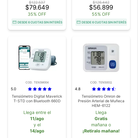
$122.537
$126.442
$79.649
$56.899
35% OFF
55% OFF
DESDE 6 CUOTAS SIN INTERÉS
DESDE 6 CUOTAS SIN INTERÉS
COD. TENSM004
COD. TENS0011
5.0
4.8
Tensiómetro Digital Maverick
Tensiómetro Omron de
T-STD con Bluetooth 660D
Presión Arterial de Muñeca
HEM-6122
Llega entre el
Llega
11/ago
Gratis
y el
mañana o
14/ago
¡Retiralo mañana!