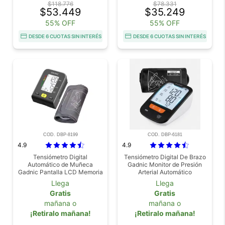
$118.776
$78.331
$53.449
$35.249
55% OFF
55% OFF
DESDE 6 CUOTAS SIN INTERÉS
DESDE 6 CUOTAS SIN INTERÉS
COD. DBP-8199
COD. DBP-6181
4.9
4.9
Tensiómetro Digital
Tensiómetro Digital De Brazo
Automático de Muñeca
Gadnic Monitor de Presión
Gadnic Pantalla LCD Memoria
Arterial Automático
2 Usuarios
Llega
Llega
Gratis
Gratis
mañana o
mañana o
¡Retiralo mañana!
¡Retiralo mañana!