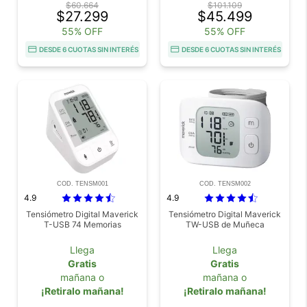
$60.664
$101.109
$27.299
$45.499
55% OFF
55% OFF
DESDE 6 CUOTAS SIN INTERÉS
DESDE 6 CUOTAS SIN INTERÉS
COD. TENSM001
COD. TENSM002
4.9
4.9
Tensiómetro Digital Maverick
Tensiómetro Digital Maverick
T-USB 74 Memorias
TW-USB de Muñeca
Llega
Llega
Gratis
Gratis
mañana o
mañana o
¡Retiralo mañana!
¡Retiralo mañana!