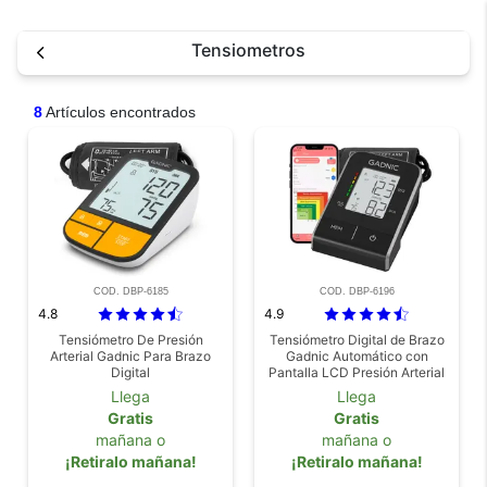
Tensiometros
8
Artículos encontrados
COD. DBP-6185
COD. DBP-6196
4.8
4.9
Tensiómetro De Presión
Tensiómetro Digital de Brazo
Arterial Gadnic Para Brazo
Gadnic Automático con
Digital
Pantalla LCD Presión Arterial
Llega
Llega
Gratis
Gratis
mañana o
mañana o
¡Retiralo mañana!
¡Retiralo mañana!