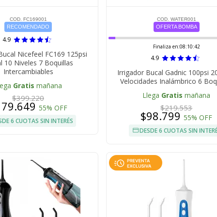
COD. FC169001
COD. WATER001
RECOMENDADO
OFERTA BOMBA
4.9
Finaliza en:
08:10:42
 Bucal Nicefeel FC169 125psi
4.9
 10 Niveles 7 Boquillas
Intercambiables
Irrigador Bucal Gadnic 100psi 2
Velocidades Inalámbrico 6 Boqu
lega
Gratis
mañana
Llega
Gratis
mañana
$399.220
179.649
$219.553
55% OFF
$98.799
55% OFF
SDE 6 CUOTAS SIN INTERÉS
DESDE 6 CUOTAS SIN INTER