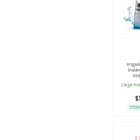
Irrigad
Inalá
Int
Llega m
$
DE