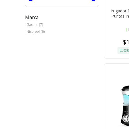
Irrigador
Puntas I
Marca
Gadnic (7)
L
Nicefeel (6)
$
DE