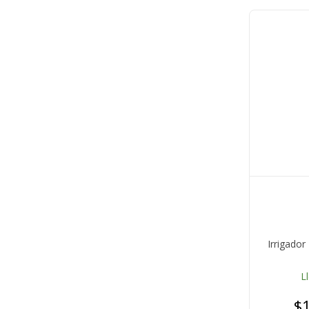
Irrigador
L
$