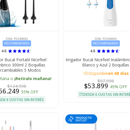
COD. FC159001
COD. FC156001
RECOMENDADO
RECOMENDADO
4.8
4.8
or Bucal Portatil Nicefeel
Irrigador Bucal Nicefeel Inalámbr
mbrico 300ml 2 Boquillas
Blanco y Azul 2 Boquillas
ercambiables 5 Modos
acute
Disponible
en 68 días
añana o
¡Retiralo mañana!
$97.998
$53.899
$124.998
45% OFF
56.249
55% OFF
DESDE 6 CUOTAS SIN INTER
SDE 6 CUOTAS SIN INTERÉS