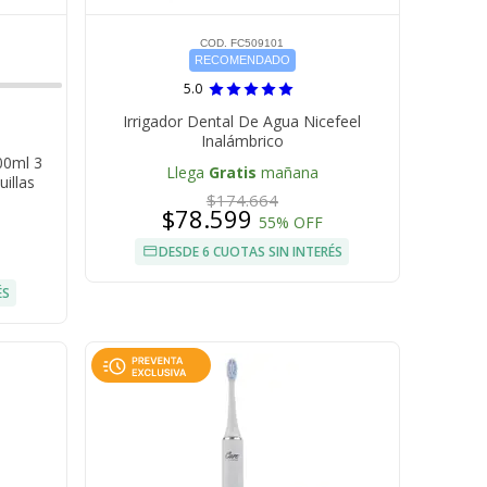
COD. FC509101
RECOMENDADO
5.0
Irrigador Dental De Agua Nicefeel
Inalámbrico
00ml 3
Llega
Gratis
mañana
illas
$174.664
$78.599
55% OFF
DESDE 6 CUOTAS SIN INTERÉS
ÉS