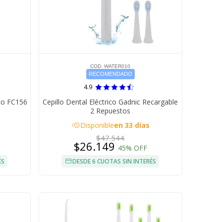
COD. WATER010
RECOMENDADO
4.9
ico FC156
Cepillo Dental Eléctrico Gadnic Recargable
2 Repuestos
acute
Disponible
en 33 días
$47.544
$26.149
45% OFF
ÉS
DESDE 6 CUOTAS SIN INTERÉS