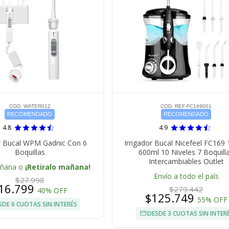
COD. WATER012
COD. REF-FC169001
RECOMENDADO
RECOMENDADO
4.8
4.9
or Bucal WPM Gadnic Con 6
Irrigador Bucal Nicefeel FC169 
Boquillas
600ml 10 Niveles 7 Boquill
Intercambiables Outlet
añana o
¡Retiralo mañana!
Envío a todo el país
$27.998
16.799
$279.442
40% OFF
$125.749
55% OFF
SDE 6 CUOTAS SIN INTERÉS
DESDE 3 CUOTAS SIN INTER