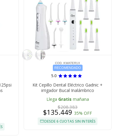
COD. KWATER1X
RECOMENDADO
5.0
125psi
Kit Cepillo Dental Eléctrico Gadnic +
as
irrigador Bucal Inalámbrico
Llega
Gratis
mañana
$208.383
$135.449
35% OFF
DESDE 6 CUOTAS SIN INTERÉS
ÉS