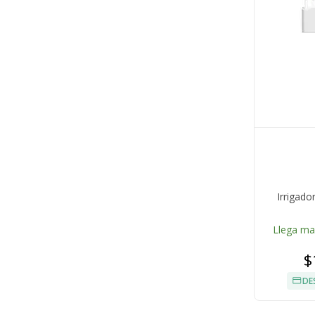
Irrigad
Llega m
$
DE