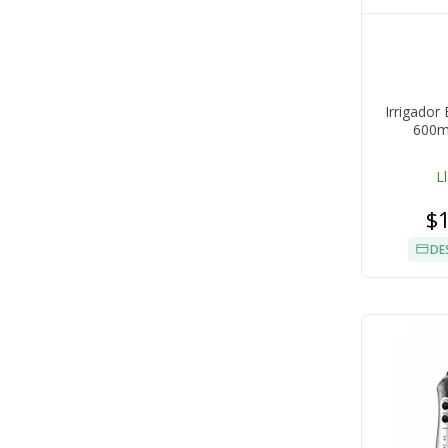
Irrigador
600ml
L
$
DE