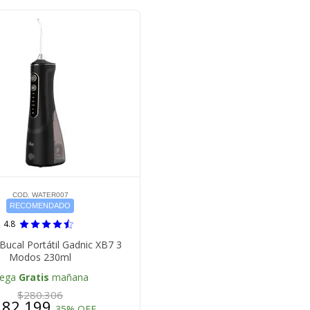
COD. WATER007
RECOMENDADO
4.8
 Bucal Portátil Gadnic XB7 3
Modos 230ml
lega
Gratis
mañana
$280.306
182.199
35% OFF