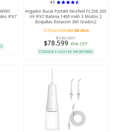
4.5
c WM3
Irrigador Bucal Portatil Nicefeel FC256 200
ades IPX7
ml IPX7 Bateria 1400 mAh 3 Modos 2
Boquillas Rotacion 360 Grados2
acute
Disponible
en 68 días
$142.907
$78.599
45% OFF
ÉS
DESDE 6 CUOTAS SIN INTERÉS