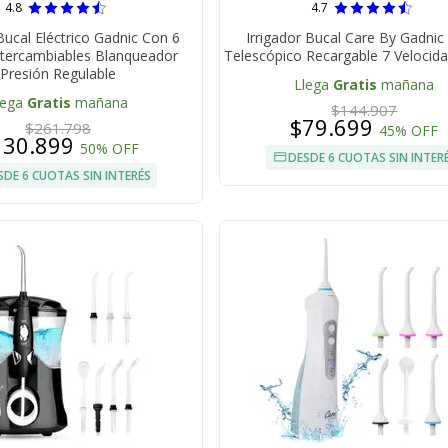
4.8
4.7
 Bucal Eléctrico Gadnic Con 6
Irrigador Bucal Care By Gadni
ntercambiables Blanqueador
Telescópico Recargable 7 Velocid
Presión Regulable
Llega
Gratis
mañana
lega
Gratis
mañana
$144.907
$79.699
$261.798
45% OFF
130.899
50% OFF
DESDE 6 CUOTAS SIN INTER
SDE 6 CUOTAS SIN INTERÉS