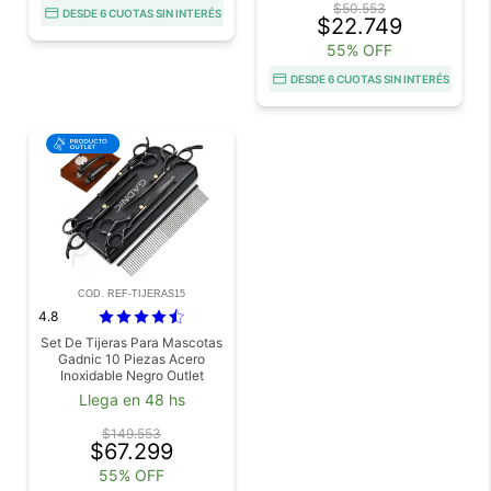
$50.553
DESDE 6 CUOTAS SIN INTERÉS
$22.749
55% OFF
DESDE 6 CUOTAS SIN INTERÉS
COD. REF-TIJERAS15
4.8
Set De Tijeras Para Mascotas
Gadnic 10 Piezas Acero
Inoxidable Negro Outlet
Llega en 48 hs
$149.553
$67.299
55% OFF