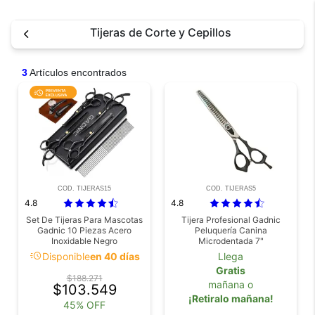
Tijeras de Corte y Cepillos
3
Artículos encontrados
COD. TIJERAS15
COD. TIJERAS5
4.8
4.8
Set De Tijeras Para Mascotas
Tijera Profesional Gadnic
Gadnic 10 Piezas Acero
Peluquería Canina
Inoxidable Negro
Microdentada 7"
acute
Disponible
en 40 días
Llega
Gratis
$188.271
mañana o
$103.549
¡Retiralo mañana!
45% OFF