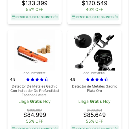
$133.399
$120.549
55% OFF
40% OFF
DESDE 6 CUOTAS SIN INTERÉS
DESDE 6 CUOTAS SIN INTERÉS
COD. DETMET02
COD. DETMET04
4.9
4.8
Detector De Metales Gadnic
Detector de Metales Gadnic
Con Indicador De Profundidad
Plata Oro
Escaneo Lateral
Llega
Gratis
Hoy
Llega
Gratis
Hoy
$188.887
$190.331
$84.999
$85.649
55% OFF
55% OFF
DESDE 6 CUOTAS SIN INTERÉS
DESDE 6 CUOTAS SIN INTERÉS