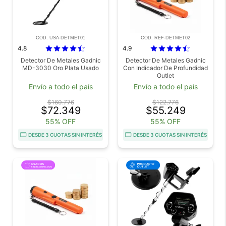
COD. USA-DETMET01
COD. REF-DETMET02
4.8
4.9
Detector De Metales Gadnic
Detector De Metales Gadnic
MD-3030 Oro Plata Usado
Con Indicador De Profundidad
Outlet
Envío a todo el país
Envío a todo el país
$160.776
$122.776
$72.349
$55.249
55% OFF
55% OFF
DESDE 3 CUOTAS SIN INTERÉS
DESDE 3 CUOTAS SIN INTERÉS