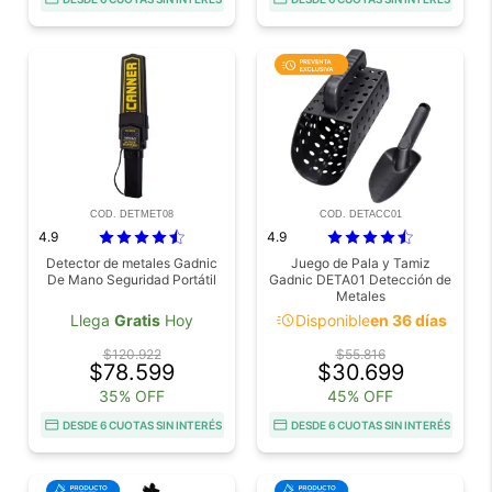
COD. DETMET08
COD. DETACC01
4.9
4.9
Detector de metales Gadnic
Juego de Pala y Tamiz
De Mano Seguridad Portátil
Gadnic DETA01 Detección de
Metales
acute
Llega
Gratis
Hoy
Disponible
en 36 días
$120.922
$55.816
$78.599
$30.699
35% OFF
45% OFF
DESDE 6 CUOTAS SIN INTERÉS
DESDE 6 CUOTAS SIN INTERÉS