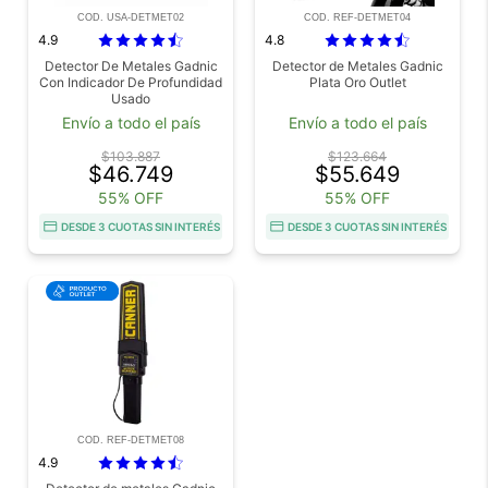
COD. USA-DETMET02
COD. REF-DETMET04
4.9
4.8
Detector De Metales Gadnic
Detector de Metales Gadnic
Con Indicador De Profundidad
Plata Oro Outlet
Usado
Envío a todo el país
Envío a todo el país
$103.887
$123.664
$46.749
$55.649
55% OFF
55% OFF
DESDE 3 CUOTAS SIN INTERÉS
DESDE 3 CUOTAS SIN INTERÉS
COD. REF-DETMET08
4.9