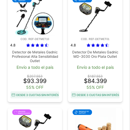
COD. REF-DETMET10
COD. REF-DETMET01
4.8
4.8
Detector de Metales Gadnic
Detector De Metales Gadnic
Profesional Alta Sensibilidad
MD-3030 Oro Plata Outlet
Outlet
Envío a todo el país
Envío a todo el país
$207.553
$187.553
$93.399
$84.399
55% OFF
55% OFF
DESDE 3 CUOTAS SIN INTERÉS
DESDE 3 CUOTAS SIN INTERÉS