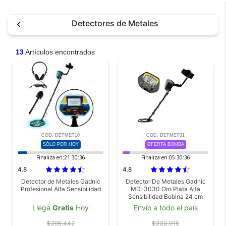
Detectores de Metales
13
Artículos encontrados
COD. DETMET10
COD. DETMET01
SÓLO POR HOY
OFERTA BOMBA
Finaliza en:
21:30:36
Finaliza en:
05:30:36
4.8
4.8
Detector de Metales Gadnic
Detector De Metales Gadnic
Profesional Alta Sensibilidad
MD-3030 Oro Plata Alta
Sensibilidad Bobina 24 cm
Frecuencia 60 kHz Pantalla
Llega
Gratis
Hoy
Envío a todo el país
LCD Accesorios
$296.442
$200.915