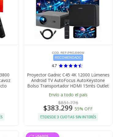
COD. REF-PROJ090W
RECOMENDADO
4.7
 3800
Proyector Gadnic C45 4K 12000 Lúmenes
tavoz
Android TV AutoFocus AutoKeystone
acto
Bolso Transportador HDMI 15mts Outlet
Envío a todo el país
$851.776
$383.299
55% OFF
ÉS
DESDE 3 CUOTAS SIN INTERÉS