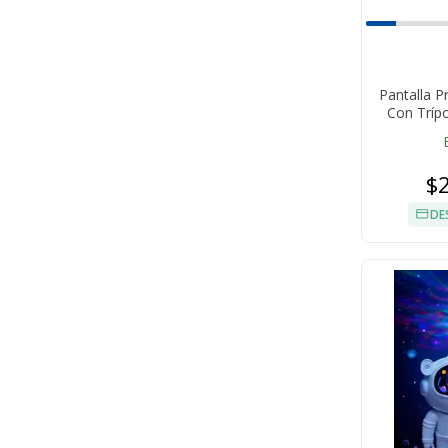
Pantalla P
Con Tríp
$
DE