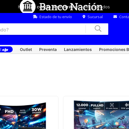
Hasta
20 cuotas sin interés
en seleccionados
Estado de tu envío
Sucursal
Conta
al
Outlet
Preventa
Lanzamientos
Promociones B