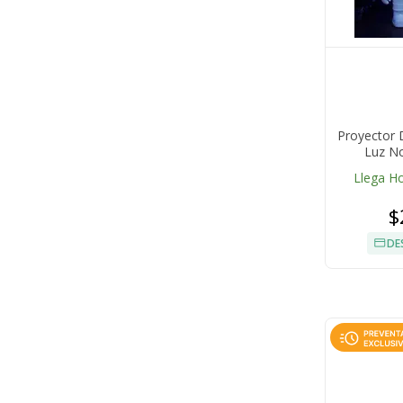
Proyector 
Luz No
Llega H
$
DE