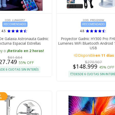
COD. LUNA0057
COD. PROJ200W
RECOMENDADO
RECOMENDADO
4.5
4.8
De Galaxia Astronauta Gadnic
Proyector Gadnic HY300 Pro FH
cturna Espacial Estrellas
Lumenes WiFi Bluetooth Android
USB
oy o
¡Retiralo en 2 horas!
acute
Disponible
en 11 días
$61.664
27.749
$270.907
55% OFF
$148.999
45% OFF
SDE 6 CUOTAS SIN INTERÉS
DESDE 6 CUOTAS SIN INTER