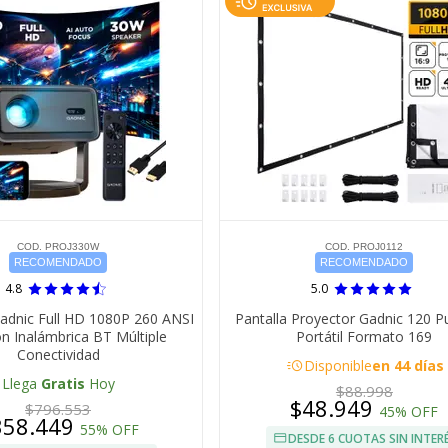
COD. PROJ330W
COD. PROJ0112
RECOMENDADO
RECOMENDADO
4.8
5.0
adnic Full HD 1080P 260 ANSI
Pantalla Proyector Gadnic 120 P
n Inalámbrica BT Múltiple
Portátil Formato 169
Conectividad
acute
Disponible
en 44 días
Llega
Gratis
Hoy
$88.998
$48.949
$796.553
45% OFF
358.449
55% OFF
DESDE 6 CUOTAS SIN INTER