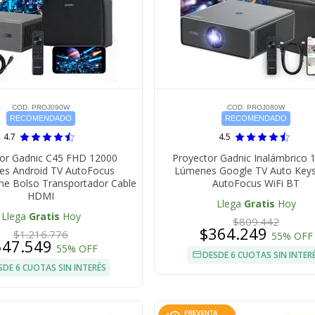
COD. PROJ090W
COD. PROJ080W
RECOMENDADO
RECOMENDADO
4.7
4.5
or Gadnic C45 FHD 12000
Proyector Gadnic Inalámbrico 
s Android TV AutoFocus
Lúmenes Google TV Auto Key
ne Bolso Transportador Cable
AutoFocus WiFi BT
HDMI
Llega
Gratis
Hoy
Llega
Gratis
Hoy
$809.442
$364.249
$1.216.776
55% OFF
547.549
55% OFF
DESDE 6 CUOTAS SIN INTER
SDE 6 CUOTAS SIN INTERÉS