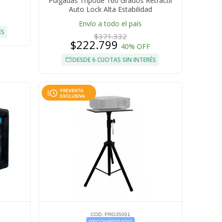
Pulgadas Tripode 160 Grados Retractil
Auto Lock Alta Estabilidad
Envío a todo el país
ÉS
$371.332
$222.799
40% OFF
DESDE 6 CUOTAS SIN INTERÉS
COD. PROJS001