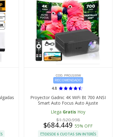
COD. PROJ100W
RECOMENDADO
4.8
ulgadas
Proyector Gadnic 4K WiFi Bt 700 ANSI
Smart Auto Focus Auto Ajuste
Llega
Gratis
Hoy
$1.520.998
$684.449
55% OFF
ÉS
DESDE 6 CUOTAS SIN INTERÉS