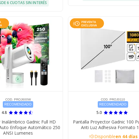
SDE 6 CUOTAS SIN INTERÉS
COD. PROJ600W
COD. PROJ0110
RECOMENDADO
RECOMENDADO
4.8
5.0
 Inalámbrico Gadnic Full HD
Pantalla Proyector Gadnic 100 P
Auto Enfoque Automático 250
Anti Luz Adhesiva Formato 1
ANSI Lumenes
acute
Disponible
en 44 días