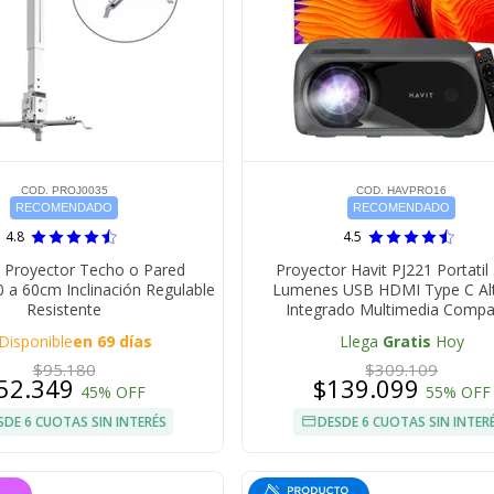
COD. PROJ0035
COD. HAVPRO16
RECOMENDADO
RECOMENDADO
4.8
4.5
 Proyector Techo o Pared
Proyector Havit PJ221 Portatil
0 a 60cm Inclinación Regulable
Lumenes USB HDMI Type C Al
Resistente
Integrado Multimedia Comp
Disponible
en 69 días
Llega
Gratis
Hoy
$95.180
$309.109
52.349
$139.099
45% OFF
55% OFF
SDE 6 CUOTAS SIN INTERÉS
DESDE 6 CUOTAS SIN INTER