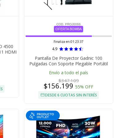
COD. PROJ0066
OFERTA BOMBA
Finaliza en:
01:23:36
D 4500
4.9
 11 HDMI
Pantalla De Proyector Gadnic 100
Pulgadas Con Soporte Plegable Portátil
Envío a todo el país
$347.109
$156.199
55% OFF
ÉS
DESDE 6 CUOTAS SIN INTERÉS