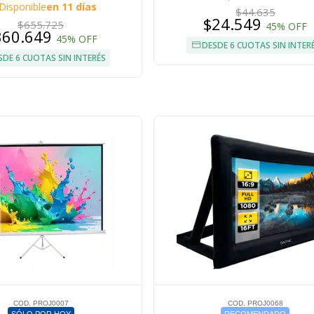
Disponible
en 11 días
$44.635
$24.549
$655.725
45% OFF
360.649
45% OFF
DESDE 6 CUOTAS SIN INTER
SDE 6 CUOTAS SIN INTERÉS
COD. PROJ0007
COD. PROJ0068