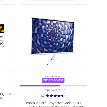
COD. PROJ0003
OFERTA BOMBA
Finaliza en:
02:23:36
ulgadas
4.9
6:9
Pantalla Para Proyector Gadnic 100