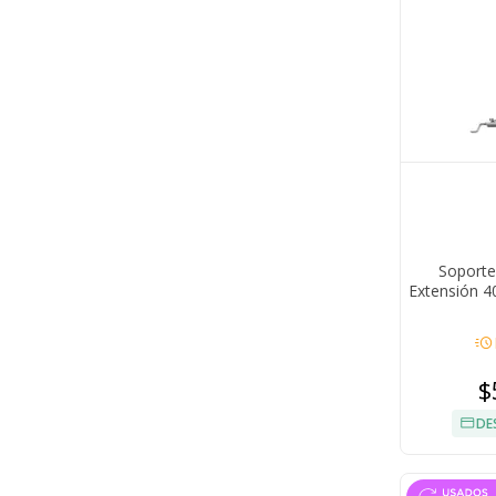
Soporte
Extensión 4
acute
$
DE