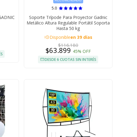
RECOMENDADO
5.0
e GADNIC
Soporte Trípode Para Proyector Gadnic
Metálico Altura Regulable Portátil Soporta
Hasta 50 kg
acute
Disponible
en 39 días
$116.180
$63.899
45% OFF
ÉS
DESDE 6 CUOTAS SIN INTERÉS