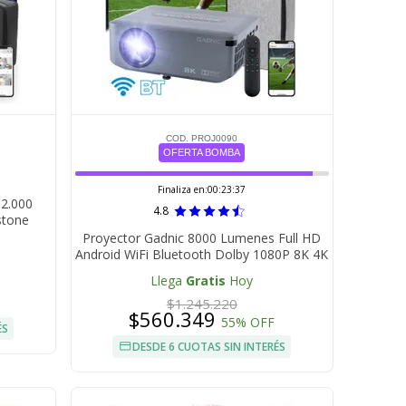
COD. PROJ0090
OFERTA BOMBA
Finaliza en:
00:23:36
12.000
4.8
stone
Proyector Gadnic 8000 Lumenes Full HD
Android WiFi Bluetooth Dolby 1080P 8K 4K
Llega
Gratis
Hoy
$1.245.220
$560.349
55% OFF
ÉS
DESDE 6 CUOTAS SIN INTERÉS