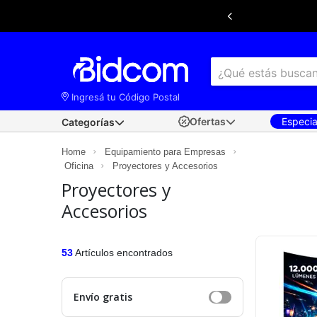
Ingresá tu Código Postal
Ofertas
Especi
Categorías
×
Ingresá tu
código postal
para conocer las
Home
Equipamiento para Empresas
mejores ofertas de envío y retiro disponibles
Oficina
según tu ubicación.
Proyectores y Accesorios
Proyectores y
Accesorios
53
Artículos encontrados
Envío gratis