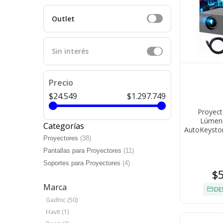
Outlet
Sin interés
Precio
$24.549
$1.297.749
Proyect
Lúmene
Categorías
AutoKeysto
Proyectores
(38)
Pantallas para Proyectores
(11)
Soportes para Proyectores
(4)
$
Marca
DE
Gadnic (50)
Havit (1)