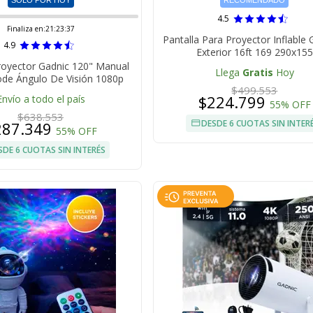
SÓLO POR HOY
RECOMENDADO
4.5
Finaliza en:
21:23:36
Pantalla Para Proyector Inflabl
4.9
Exterior 16ft 169 290x155
royector Gadnic 120" Manual
Llega
Gratis
Hoy
ode Ángulo De Visión 1080p
$499.553
$224.799
Envío a todo el país
55% OFF
$638.553
DESDE 6 CUOTAS SIN INTER
287.349
55% OFF
SDE 6 CUOTAS SIN INTERÉS