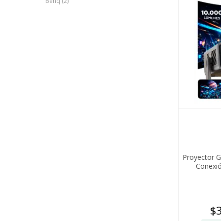
Benq (2)
Proyector G
Conexió
$