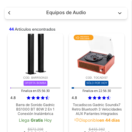
Equipos de Audio
44
Artículos encontrados
COD. BARRSON10
COD. TOCADIS7
OFERTA BOMBA
SÓLO POR HOY
Finaliza en:
05:56:29
Finaliza en:
22:56:29
4.8
4.8
Barra de Sonido Gadnic
Tocadiscos Gadnic Soundix7
BS1000 BT 80W 2 En 1
Retro Bluetooth 3 Velocidades
Conexión Inalámbrica
AUX Parlantes Integrados
Capsula Audio Technica
acute
Llega
Gratis
Hoy
Disponible
en 44 días
Salida RCA 33 45 78 RPM
$572.298
$455.362