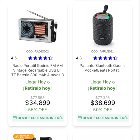
COD. RADIO002
COD. PARLN021
4.5
4.8
Radio Portatil Gadnic FM AM
Parlante Bluetooth Gadnic
Vintage Recargable USB BT
PocketBeats Portatil
TF Bateria 800 mAh Altavoz 3
W
Llega Hoy o
Llega Hoy o
¡Retiralo hoy!
¡Retiralo hoy!
$77.553
$77.398
$34.899
$38.699
55% OFF
50% OFF
DESDE 6 CUOTAS SIN INTERÉS
DESDE 6 CUOTAS SIN INTERÉS