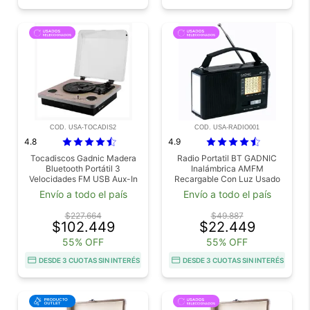
COD. USA-TOCADIS2
COD. USA-RADIO001
4.8
4.9
Tocadiscos Gadnic Madera
Radio Portatil BT GADNIC
Bluetooth Portátil 3
Inalámbrica AMFM
Velocidades FM USB Aux-In
Recargable Con Luz Usado
SD Usado
Envío a todo el país
Envío a todo el país
$227.664
$49.887
$102.449
$22.449
55% OFF
55% OFF
DESDE 3 CUOTAS SIN INTERÉS
DESDE 3 CUOTAS SIN INTERÉS