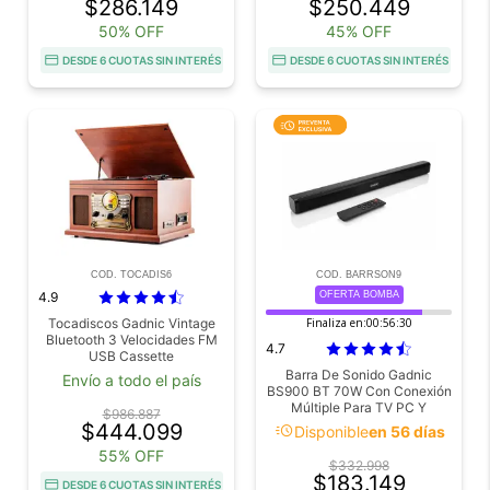
$286.149
$250.449
50% OFF
45% OFF
DESDE 6 CUOTAS SIN INTERÉS
DESDE 6 CUOTAS SIN INTERÉS
COD. TOCADIS6
COD. BARRSON9
4.9
OFERTA BOMBA
Tocadiscos Gadnic Vintage
Finaliza en:
00:56:29
Bluetooth 3 Velocidades FM
4.7
USB Cassette
Barra De Sonido Gadnic
Envío a todo el país
BS900 BT 70W Con Conexión
Múltiple Para TV PC Y
$986.887
Multimedia
$444.099
acute
Disponible
en 56 días
55% OFF
$332.998
$183.149
DESDE 6 CUOTAS SIN INTERÉS