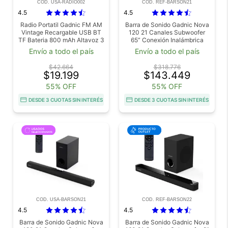
COD. USA-RADIO002
COD. REF-BARSON21
4.5
4.5
Radio Portatil Gadnic FM AM
Barra de Sonido Gadnic Nova
Vintage Recargable USB BT
120 21 Canales Subwoofer
TF Bateria 800 mAh Altavoz 3
65” Conexión Inalámbrica
W Usado
120W Outlet
Envío a todo el país
Envío a todo el país
$42.664
$318.776
$19.199
$143.449
55% OFF
55% OFF
DESDE 3 CUOTAS SIN INTERÉS
DESDE 3 CUOTAS SIN INTERÉS
COD. USA-BARSON21
COD. REF-BARSON22
4.5
4.5
Barra de Sonido Gadnic Nova
Barra de Sonido Gadnic Nova