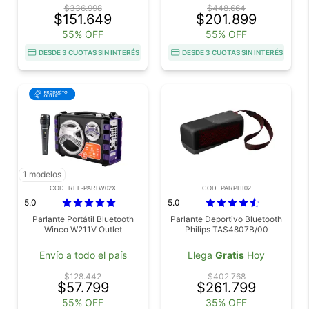
RCA Para TV PC Y
$336.998
$448.664
Reproductores Outlet
$151.649
$201.899
55% OFF
55% OFF
DESDE 3 CUOTAS SIN INTERÉS
DESDE 3 CUOTAS SIN INTERÉS
1 modelos
COD. REF-PARLW02X
COD. PARPHI02
5.0
5.0
Parlante Portátil Bluetooth
Parlante Deportivo Bluetooth
Winco W211V Outlet
Philips TAS4807B/00
Envío a todo el país
Llega
Gratis
Hoy
$128.442
$402.768
$57.799
$261.799
55% OFF
35% OFF