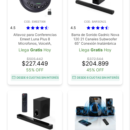
COD. EMEET006
COD. BARSON21
4.5
4.5
Altavoz para Conferencias
Barra de Sonido Gadnic Nova
Emeet Luna Plus 8
120 21 Canales Subwoofer
Microfonos, VoiceIA,
65” Conexión Inalámbrica
Cancelación de Ruido, 10
120W
Llega
Gratis
Hoy
Llega
Gratis
Hoy
horas de Batería
$505.442
$372.544
$227.449
$204.899
55% OFF
45% OFF
DESDE 6 CUOTAS SIN INTERÉS
DESDE 6 CUOTAS SIN INTERÉS