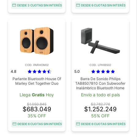
DESDE 3 CUOTAS SIN INTERÉS
DESDE 6 CUOTAS SIN INTERÉS
COD. PARHOM02
COD. LPHIBS02
4.8
5.0
Parlante Bluetooth House Of
Barra De Sonido Philips
Marley Get Together Duo
TAB8507B10 Con Subwoofer
Inalámbrico Bluetooth Home
Theater
Llega
Gratis
Hoy
Envío a todo el país
$1.050.845
$2.782.776
$683.049
$1.252.249
35% OFF
55% OFF
DESDE 6 CUOTAS SIN INTERÉS
DESDE 6 CUOTAS SIN INTERÉS