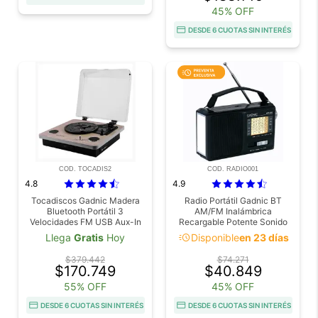
45% OFF
DESDE 6 CUOTAS SIN INTERÉS
COD. TOCADIS2
COD. RADIO001
4.8
4.9
Tocadiscos Gadnic Madera
Radio Portátil Gadnic BT
Bluetooth Portátil 3
AM/FM Inalámbrica
Velocidades FM USB Aux-In
Recargable Potente Sonido
SD
Con Linterna LED 5W
acute
Llega
Gratis
Hoy
Disponible
en 23 días
$379.442
$74.271
$170.749
$40.849
55% OFF
45% OFF
DESDE 6 CUOTAS SIN INTERÉS
DESDE 6 CUOTAS SIN INTERÉS