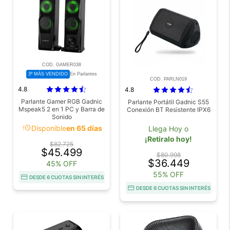
COD. GAMER038
3º MÁS VENDIDO
En Parlantes
COD. PARLN019
4.8
4.8
Parlante Gamer RGB Gadnic
Parlante Portátil Gadnic S55
Mspeak5 2 en 1 PC y Barra de
Conexión BT Resistente IPX6
Sonido
acute
Disponible
en 65 días
Llega Hoy o
¡Retiralo hoy!
$82.725
$45.499
$80.998
$36.449
45% OFF
55% OFF
DESDE 6 CUOTAS SIN INTERÉS
DESDE 6 CUOTAS SIN INTERÉS