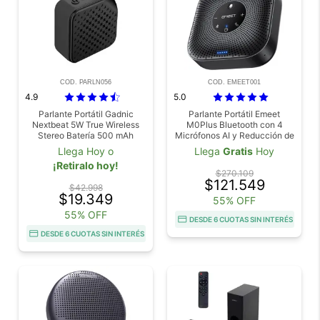
COD. PARLN056
COD. EMEET001
4.9
5.0
Parlante Portátil Gadnic
Parlante Portátil Emeet
Nextbeat 5W True Wireless
M0Plus Bluetooth con 4
Stereo Batería 500 mAh
Micrófonos AI y Reducción de
Ruido
Llega Hoy o
Llega
Gratis
Hoy
¡Retiralo hoy!
$270.109
$121.549
$42.998
$19.349
55% OFF
55% OFF
DESDE 6 CUOTAS SIN INTERÉS
DESDE 6 CUOTAS SIN INTERÉS