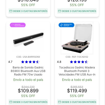
55% OFF
55% OFF
DESDE 3 CUOTAS SIN INTERÉS
DESDE 3 CUOTAS SIN INTERÉS
COD. USA-BARRSON9
COD. REF-TOCADIS2
4.7
4.8
Barra de Sonido Gadnic
Tocadiscos Gadnic Madera
BS900 Bluetooth Aux USB
Bluetooth Portátil 3
Radio FM 70w Usado
Velocidades FM USB Aux-In
SD Outlet
Envío a todo el país
Envío a todo el país
$244.220
$265.553
$109.899
$119.499
55% OFF
55% OFF
DESDE 3 CUOTAS SIN INTERÉS
DESDE 3 CUOTAS SIN INTERÉS