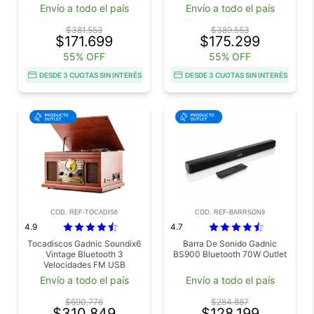
Envío a todo el país
Envío a todo el país
$381.553
$389.553
$171.699
$175.299
55% OFF
55% OFF
DESDE 3 CUOTAS SIN INTERÉS
DESDE 3 CUOTAS SIN INTERÉS
COD. REF-TOCADIS6
COD. REF-BARRSON9
4.9
4.7
Tocadiscos Gadnic Soundix6
Barra De Sonido Gadnic
Vintage Bluetooth 3
BS900 Bluetooth 70W Outlet
Velocidades FM USB
Cassette Outlet
Envío a todo el país
Envío a todo el país
$690.776
$284.887
$310.849
$128.199