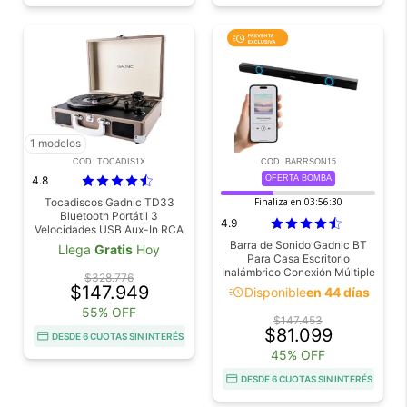
1 modelos
COD. TOCADIS1X
COD. BARRSON15
4.8
OFERTA BOMBA
Tocadiscos Gadnic TD33
Finaliza en:
03:56:29
Bluetooth Portátil 3
4.9
Velocidades USB Aux-In RCA
SD
Barra de Sonido Gadnic BT
Llega
Gratis
Hoy
Para Casa Escritorio
Inalámbrico Conexión Múltiple
$328.776
$147.949
acute
Disponible
en 44 días
55% OFF
$147.453
$81.099
DESDE 6 CUOTAS SIN INTERÉS
45% OFF
DESDE 6 CUOTAS SIN INTERÉS