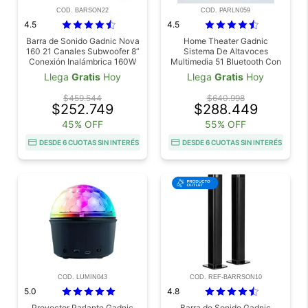
COD. BARSON22
COD. PARLN059
4.5
4.5
Barra de Sonido Gadnic Nova
Home Theater Gadnic
160 21 Canales Subwoofer 8”
Sistema De Altavoces
Conexión Inalámbrica 160W
Multimedia 51 Bluetooth Con
Subwoofer Amplificado 45W
Llega
Gratis
Hoy
Llega
Gratis
Hoy
Control Remoto Radio FM
RCA Para TV PC Y
$459.544
$640.998
Reproductores
$252.749
$288.449
45% OFF
55% OFF
DESDE 6 CUOTAS SIN INTERÉS
DESDE 6 CUOTAS SIN INTERÉS
COD. LUMIN043
COD. REF-BARRSON10
5.0
4.8
Proyector Parlante Gadnic
Barra de Sonido Gadnic