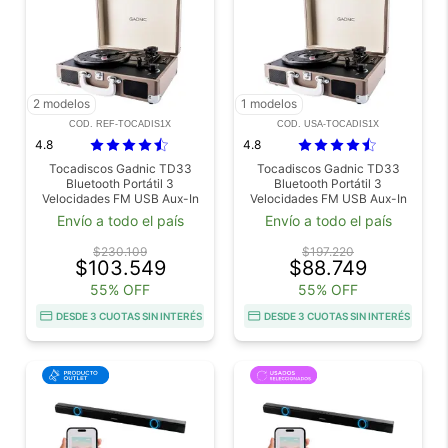
2 modelos
1 modelos
COD. REF-TOCADIS1X
COD. USA-TOCADIS1X
4.8
4.8
Tocadiscos Gadnic TD33
Tocadiscos Gadnic TD33
Bluetooth Portátil 3
Bluetooth Portátil 3
Velocidades FM USB Aux-In
Velocidades FM USB Aux-In
RCA SD Outlet
RCA SD Usado
Envío a todo el país
Envío a todo el país
$230.109
$197.220
$103.549
$88.749
55% OFF
55% OFF
DESDE 3 CUOTAS SIN INTERÉS
DESDE 3 CUOTAS SIN INTERÉS