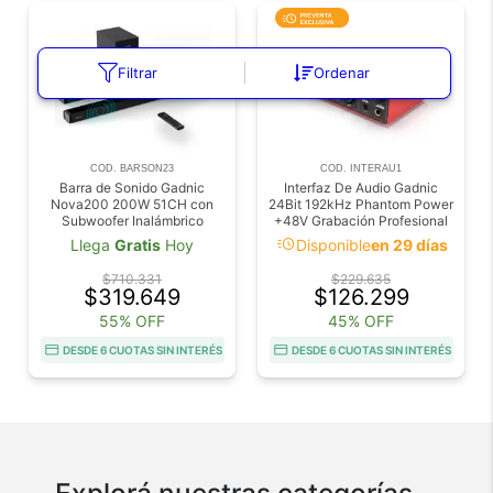
Filtrar
Ordenar
COD. BARSON23
COD. INTERAU1
Barra de Sonido Gadnic
Interfaz De Audio Gadnic
Nova200 200W 51CH con
24Bit 192kHz Phantom Power
Subwoofer Inalámbrico
+48V Grabación Profesional
Conexión BT Sonido
Para Streaming
acute
Llega
Gratis
Hoy
Disponible
en 29 días
Envolvente
$710.331
$229.635
$319.649
$126.299
55% OFF
45% OFF
DESDE 6 CUOTAS SIN INTERÉS
DESDE 6 CUOTAS SIN INTERÉS