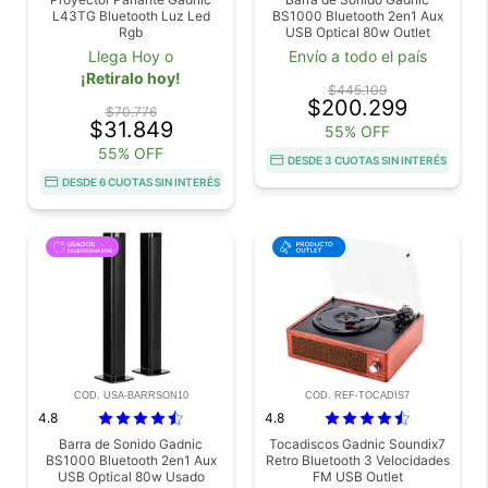
L43TG Bluetooth Luz Led
BS1000 Bluetooth 2en1 Aux
Rgb
USB Optical 80w Outlet
Llega Hoy o
Envío a todo el país
¡Retiralo hoy!
$445.109
$200.299
$70.776
$31.849
55% OFF
55% OFF
DESDE 3 CUOTAS SIN INTERÉS
DESDE 6 CUOTAS SIN INTERÉS
COD. USA-BARRSON10
COD. REF-TOCADIS7
4.8
4.8
Barra de Sonido Gadnic
Tocadiscos Gadnic Soundix7
BS1000 Bluetooth 2en1 Aux
Retro Bluetooth 3 Velocidades
USB Optical 80w Usado
FM USB Outlet