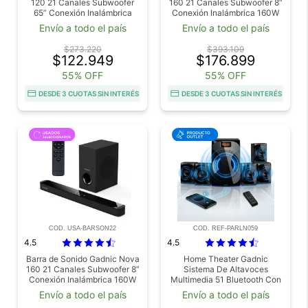
120 21 Canales Subwoofer
160 21 Canales Subwoofer 8”
65” Conexión Inalámbrica
Conexión Inalámbrica 160W
120W Usado
Outlet
Envío a todo el país
Envío a todo el país
$273.220
$393.109
$122.949
$176.899
55% OFF
55% OFF
DESDE 3 CUOTAS SIN INTERÉS
DESDE 3 CUOTAS SIN INTERÉS
COD. USA-BARSON22
COD. REF-PARLN059
4.5
4.5
Barra de Sonido Gadnic Nova
Home Theater Gadnic
160 21 Canales Subwoofer 8”
Sistema De Altavoces
Conexión Inalámbrica 160W
Multimedia 51 Bluetooth Con
Usado
Subwoofer Amplificado 45W
Envío a todo el país
Envío a todo el país
Control Remoto Radio FM