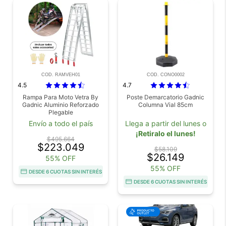
COD. RAMVEH01
COD. CONO0002
4.5
4.7
Rampa Para Moto Vetra By
Poste Demarcatorio Gadnic
Gadnic Aluminio Reforzado
Columna Vial 85cm
Plegable
Envío a todo el país
Llega a partir del lunes o
¡Retiralo el lunes!
$495.664
$223.049
$58.109
$26.149
55% OFF
55% OFF
DESDE 6 CUOTAS SIN INTERÉS
DESDE 6 CUOTAS SIN INTERÉS