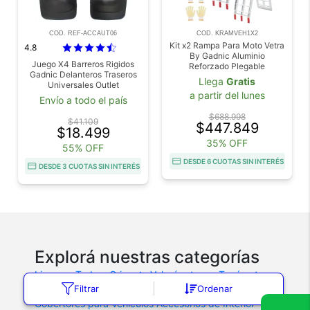
COD. REF-ACCAUT06
COD. KRAMVEH1X2
Kit x2 Rampa Para Moto Vetra
4.8
By Gadnic Aluminio
Juego X4 Barreros Rigidos
Reforzado Plegable
Gadnic Delanteros Traseros
Llega
Gratis
Universales Outlet
a partir del lunes
Envío a todo el país
$688.998
$41.109
$447.849
$18.499
35% OFF
55% OFF
DESDE 6 CUOTAS SIN INTERÉS
DESDE 3 CUOTAS SIN INTERÉS
Explorá nuestras categorías
Lingas y Trabas
Criquets
Velocímetros y Tacómetros
Filtrar
Ordenar
Alarmas para Vehiculos
Scanners para Autos
Cobertores para Vehiculos
Accesorios de Interior