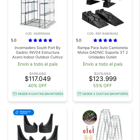
COD. INVERNA04
COD. REF-RAMVEH02
5.0
5.0
Invernadero South Port By
Rampa Para Auto Camioneta
Gadnic INV04 Estructura
Motos GADNIC Soporta 3T 2
Acero Indoor Outdoor Cultivo
Unidades Outlet
Uv Con Estantes
Envío a todo el país
Envío a todo el país
$195.082
$275.553
$117.049
$123.999
40% OFF
55% OFF
DESDE 6 CUOTAS SIN INTERÉS
DESDE 3 CUOTAS SIN INTERÉS