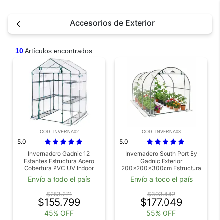
Accesorios de Exterior
10
Artículos encontrados
COD. INVERNA02
COD. INVERNA03
5.0
5.0
Invernadero Gadnic 12
Invernadero South Port By
Estantes Estructura Acero
Gadnic Exterior
Cobertura PVC UV Indoor
200x200x300cm Estructura
Outdoor Puerta Enrollable
Acero Cobertura PVC
Envío a todo el país
Envío a todo el país
215x143x195cm Cultivo
Proteccion UV Puerta
Enrollable Cultivo Jardin
$283.271
$393.442
$155.799
$177.049
45% OFF
55% OFF