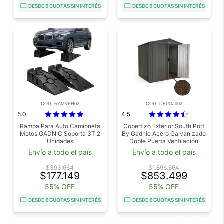
DESDE 6 CUOTAS SIN INTERÉS
DESDE 6 CUOTAS SIN INTERÉS
COD. RAMVEH02
COD. DEPOJ002
5.0
4.5
Rampa Para Auto Camioneta
Cobertizo Exterior South Port
Motos GADNIC Soporta 3T 2
By Gadnic Acero Galvanizado
Unidades
Doble Puerta Ventilación
Galpón 151 x 181 x 195 cm
Envío a todo el país
Envío a todo el país
$393.664
$1.896.664
$177.149
$853.499
55% OFF
55% OFF
DESDE 6 CUOTAS SIN INTERÉS
DESDE 6 CUOTAS SIN INTERÉS