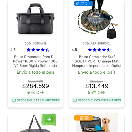
COD. DJIPOW11
COD. REF-SURF0001
4.5
4.5
Bolsa Protectora Para DJI
Bolso Cambiador Surf
Power 1000 Y Power 1000
SOUTHPORT Change Mat
V2 Semi Rigida Reforzada
Neoprene Impermeable Outlet
Compartimentos Multiples
Envío a todo el país
Envío a todo el país
Manija Acolchada
$569.198
$29.887
$284.599
$13.449
50% OFF
55% OFF
DESDE 6 CUOTAS SIN INTERÉS
DESDE 3 CUOTAS SIN INTERÉS