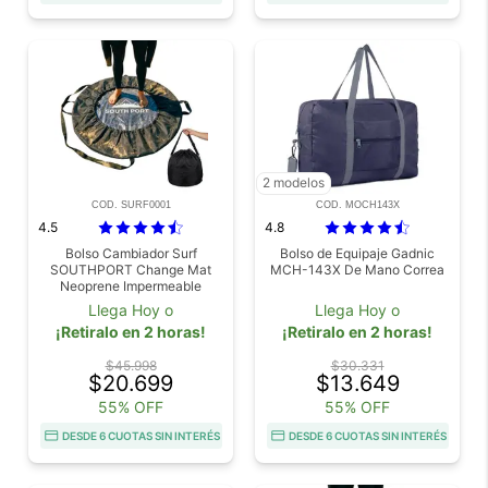
2 modelos
COD. SURF0001
COD. MOCH143X
4.5
4.8
Bolso Cambiador Surf
Bolso de Equipaje Gadnic
SOUTHPORT Change Mat
MCH-143X De Mano Correa
Neoprene Impermeable
Llega Hoy o
Llega Hoy o
¡Retiralo en 2 horas!
¡Retiralo en 2 horas!
$45.998
$30.331
$20.699
$13.649
55% OFF
55% OFF
DESDE 6 CUOTAS SIN INTERÉS
DESDE 6 CUOTAS SIN INTERÉS