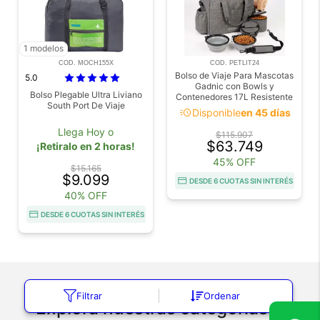
1 modelos
COD. MOCH155X
COD. PETLIT24
Bolso de Viaje Para Mascotas
5.0
Gadnic con Bowls y
Bolso Plegable Ultra Liviano
Contenedores 17L Resistente
South Port De Viaje
acute
Disponible
en 45 días
Llega Hoy o
$115.907
$63.749
¡Retiralo en 2 horas!
45% OFF
$15.165
$9.099
DESDE 6 CUOTAS SIN INTERÉS
40% OFF
DESDE 6 CUOTAS SIN INTERÉS
Filtrar
Ordenar
Explorá nuestras categorías