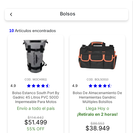
Bolsos
10
Artículos encontrados
COD. MOCH0611
COD. BOLSO010
4.9
4.9
Bolso Estanco South Port By
Bolso De Almacenamiento De
Gadnic 45 Litros PVC 500D
Herramientas Gandnic
Impermeable Para Motos
Múltiples Bolsillos
Envío a todo el país
Llega Hoy o
¡Retiralo en 2 horas!
$114.442
$51.499
$86.553
$38.949
55% OFF