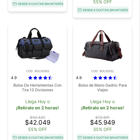
55% OFF
DESDE 6 CUOTAS SIN INTERÉS
DESDE 6 CUOTAS SIN INTERÉS
COD. BOLSO003
COD. BOLSO011
4.9
4.9
Bolso De Herramientas Con
Bolso de Mano Gadnic Para
Tira 13 Divisiones
Viajes
Llega Hoy o
Llega Hoy o
¡Retiralo en 2 horas!
¡Retiralo en 2 horas!
$93.442
$70.691
$42.049
$45.949
55% OFF
35% OFF
DESDE 6 CUOTAS SIN INTERÉS
DESDE 6 CUOTAS SIN INTERÉS