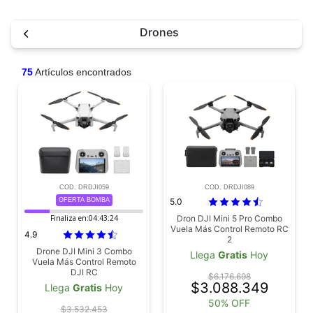
Drones
75
Artículos encontrados
COD. DRDJI059
COD. DRDJI089
OFERTA BOMBA
5.0
Finaliza en:
04:43:23
Dron DJI Mini 5 Pro Combo
Vuela Más Control Remoto RC
4.9
2
Drone DJI Mini 3 Combo
Llega
Gratis
Hoy
Vuela Más Control Remoto
DJI RC
$6.176.698
$3.088.349
Llega
Gratis
Hoy
50% OFF
$3.532.453