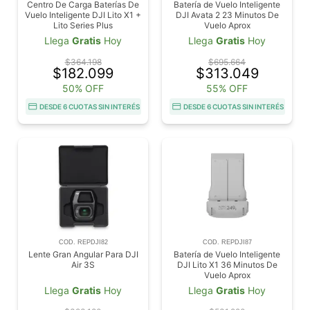
Centro De Carga Baterías De
Batería de Vuelo Inteligente
Vuelo Inteligente DJI Lito X1 +
DJI Avata 2 23 Minutos De
Lito Series Plus
Vuelo Aprox
Llega
Gratis
Hoy
Llega
Gratis
Hoy
$364.198
$695.664
$182.099
$313.049
50% OFF
55% OFF
DESDE 6 CUOTAS SIN INTERÉS
DESDE 6 CUOTAS SIN INTERÉS
COD. REPDJI82
COD. REPDJI87
Lente Gran Angular Para DJI
Batería de Vuelo Inteligente
Air 3S
DJI Lito X1 36 Minutos De
Vuelo Aprox
Llega
Gratis
Hoy
Llega
Gratis
Hoy