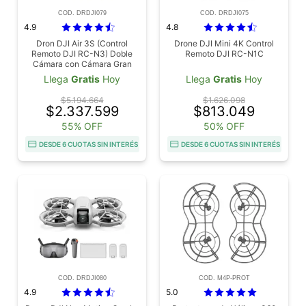
COD. DRDJI079
COD. DRDJI075
4.9
4.8
Dron DJI Air 3S (Control
Drone DJI Mini 4K Control
Remoto DJI RC-N3) Doble
Remoto DJI RC-N1C
Cámara con Cámara Gran
Angular con CMOS 1", Vídeo
Llega
Gratis
Hoy
Llega
Gratis
Hoy
en 4K/60 fps HDR y 14 Pasos
de Rango Dinámico, 45 min
$5.194.664
$1.626.098
Tiempo Máximo de Vuelo
$2.337.599
$813.049
55% OFF
50% OFF
DESDE 6 CUOTAS SIN INTERÉS
DESDE 6 CUOTAS SIN INTERÉS
COD. DRDJI080
COD. M4P-PROT
4.9
5.0