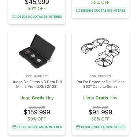
$45.999
55% OFF
50% OFF
DESDE 6 CUOTAS SIN INTERÉS
DESDE 6 CUOTAS SIN INTERÉS
COD. REPDJI67
COD. REPDJI79
Juego De Filtros ND Para DJI
Par De Protector De Hélices
Mini 5 Pro (ND8/32/128)
360° DJI Lito Series
Llega
Gratis
Hoy
Llega
Gratis
Hoy
$319.998
$191.998
$159.999
$95.999
50% OFF
50% OFF
DESDE 6 CUOTAS SIN INTERÉS
DESDE 6 CUOTAS SIN INTERÉS