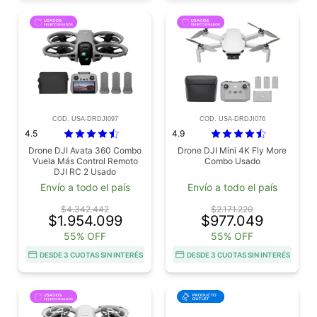
COD. USA-DRDJI097
COD. USA-DRDJI076
4.5
4.9
Drone DJI Avata 360 Combo
Drone DJI Mini 4K Fly More
Vuela Más Control Remoto
Combo Usado
DJI RC 2 Usado
Envío a todo el país
Envío a todo el país
$4.342.442
$2.171.220
$1.954.099
$977.049
55% OFF
55% OFF
DESDE 3 CUOTAS SIN INTERÉS
DESDE 3 CUOTAS SIN INTERÉS