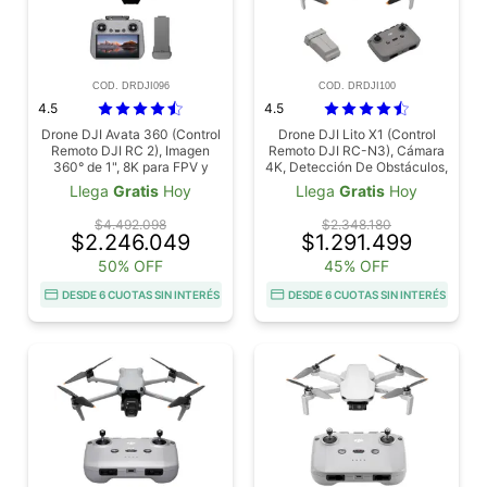
COD. DRDJI096
COD. DRDJI100
4.5
4.5
Drone DJI Avata 360 (Control
Drone DJI Lito X1 (Control
Remoto DJI RC 2), Imagen
Remoto DJI RC-N3), Cámara
360° de 1", 8K para FPV y
4K, Detección De Obstáculos,
Filmación Aérea, Protector de
ActiveTrack, Sensor De 1/1.3
Llega
Gratis
Hoy
Llega
Gratis
Hoy
Hélices
Pulgadas, 1 Batería
$4.492.098
$2.348.180
$2.246.049
$1.291.499
50% OFF
45% OFF
DESDE 6 CUOTAS SIN INTERÉS
DESDE 6 CUOTAS SIN INTERÉS