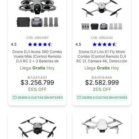
COD. DRDJI097
COD. DRDJI101
4.5
4.5
Drone DJI Avata 360 Combo
Drone DJI Lito X1 Fly More
Vuela Más (Control Remoto
Combo (Control Remoto DJI
DJI RC 2 + 3 Baterías de
RC 2), Cámara 4K, Detección
Vuelo Inteligente), Imagen
De Obstáculos, ActiveTrack,
Llega
Gratis
Hoy
Llega
Gratis
Hoy
360° de 1", 8K para FPV y
Sensor De 1/1.3 Pulgadas, 3
Filmación Aérea, Protector de
Baterías
$7.237.331
$3.973.845
Hélices, Tiempo de Vuelo
$3.256.799
$2.582.999
Extendido
55% OFF
35% OFF
DESDE 6 CUOTAS SIN INTERÉS
DESDE 6 CUOTAS SIN INTERÉS