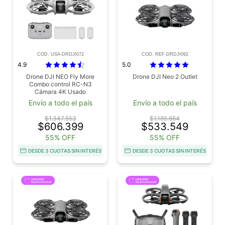
COD. USA-DRDJI072
COD. REF-DRDJI092
4.9
5.0
Drone DJI NEO Fly More
Drone DJI Neo 2 Outlet
Combo control RC-N3
Cámara 4K Usado
Envío a todo el país
Envío a todo el país
$1.347.553
$1.185.664
$606.399
$533.549
55% OFF
55% OFF
DESDE 3 CUOTAS SIN INTERÉS
DESDE 3 CUOTAS SIN INTERÉS