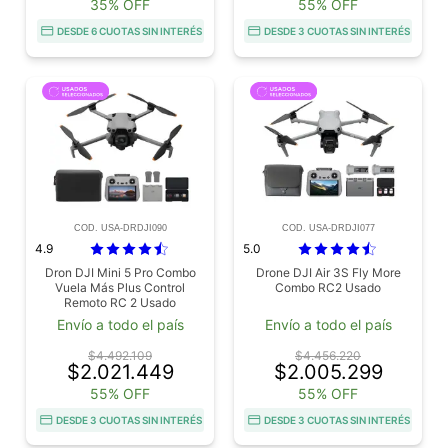
35% OFF
55% OFF
DESDE 6 CUOTAS SIN INTERÉS
DESDE 3 CUOTAS SIN INTERÉS
COD. USA-DRDJI090
COD. USA-DRDJI077
4.9
5.0
Dron DJI Mini 5 Pro Combo
Drone DJI Air 3S Fly More
Vuela Más Plus Control
Combo RC2 Usado
Remoto RC 2 Usado
Envío a todo el país
Envío a todo el país
$4.492.109
$4.456.220
$2.021.449
$2.005.299
55% OFF
55% OFF
DESDE 3 CUOTAS SIN INTERÉS
DESDE 3 CUOTAS SIN INTERÉS