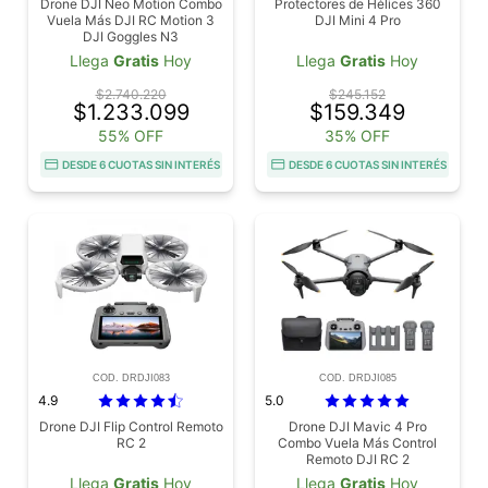
Drone DJI Neo Motion Combo
Protectores de Hélices 360
Vuela Más DJI RC Motion 3
DJI Mini 4 Pro
DJI Goggles N3
Llega
Gratis
Hoy
Llega
Gratis
Hoy
$2.740.220
$245.152
$1.233.099
$159.349
55% OFF
35% OFF
DESDE 6 CUOTAS SIN INTERÉS
DESDE 6 CUOTAS SIN INTERÉS
COD. DRDJI083
COD. DRDJI085
4.9
5.0
Drone DJI Flip Control Remoto
Drone DJI Mavic 4 Pro
RC 2
Combo Vuela Más Control
Remoto DJI RC 2
Llega
Gratis
Hoy
Llega
Gratis
Hoy