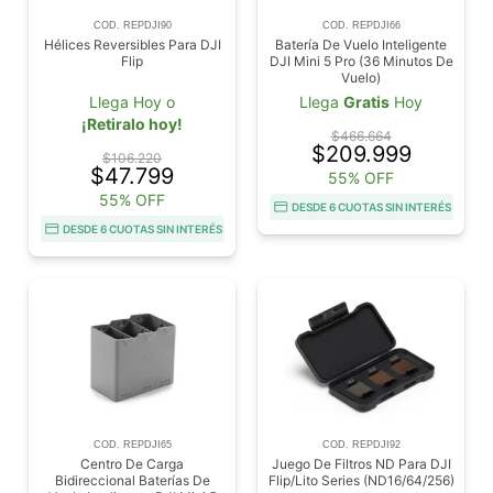
COD. REPDJI90
COD. REPDJI66
Hélices Reversibles Para DJI
Batería De Vuelo Inteligente
Flip
DJI Mini 5 Pro (36 Minutos De
Vuelo)
Llega Hoy o
Llega
Gratis
Hoy
¡Retiralo hoy!
$466.664
$209.999
$106.220
$47.799
55% OFF
55% OFF
DESDE 6 CUOTAS SIN INTERÉS
DESDE 6 CUOTAS SIN INTERÉS
COD. REPDJI65
COD. REPDJI92
Centro De Carga
Juego De Filtros ND Para DJI
Bidireccional Baterías De
Flip/Lito Series (ND16/64/256)