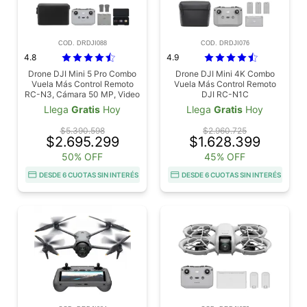
COD. DRDJI088
COD. DRDJI076
4.8
4.9
Drone DJI Mini 5 Pro Combo
Drone DJI Mini 4K Combo
Vuela Más Control Remoto
Vuela Más Control Remoto
RC-N3, Cámara 50 MP, Video
DJI RC-N1C
4K, Sensor CMOS De 1”,
Llega
Gratis
Hoy
Llega
Gratis
Hoy
Estabilización De 3 Ejes
$5.390.598
$2.960.725
$2.695.299
$1.628.399
50% OFF
45% OFF
DESDE 6 CUOTAS SIN INTERÉS
DESDE 6 CUOTAS SIN INTERÉS