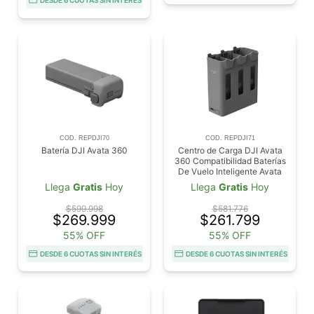
DESDE 6 CUOTAS SIN INTERÉS
COD. REPDJI70
COD. REPDJI71
Batería DJI Avata 360
Centro de Carga DJI Avata
360 Compatibilidad Baterías
De Vuelo Inteligente Avata
360
Llega
Gratis
Hoy
Llega
Gratis
Hoy
$599.998
$581.776
$269.999
$261.799
55% OFF
55% OFF
DESDE 6 CUOTAS SIN INTERÉS
DESDE 6 CUOTAS SIN INTERÉS