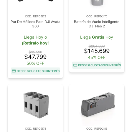
COD. REPDJI72
COD. REPDJI75
Par De Hélices Para DJI Avata
Batería de Vuelo Inteligente
360
DJI Neo 2
Llega Hoy o
Llega
Gratis
Hoy
¡Retiralo hoy!
$264.907
$145.699
$95.598
$47.799
45% OFF
50% OFF
DESDE 6 CUOTAS SIN INTERÉS
DESDE 6 CUOTAS SIN INTERÉS
COD. REPDJI78
COD. REPDJI83