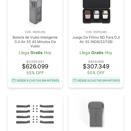
COD. REPDJI81
COD. REPDJI80
Batería de Vuelo Inteligente
Juego De Filtros ND Para DJI
DJI Air 3S 45 Minutos De
Air 3S (ND8/32/128)
Vuelo
Llega
Gratis
Hoy
Llega
Gratis
Hoy
$1.391.331
$614.698
$626.099
$307.349
55% OFF
50% OFF
DESDE 6 CUOTAS SIN INTERÉS
DESDE 6 CUOTAS SIN INTERÉS