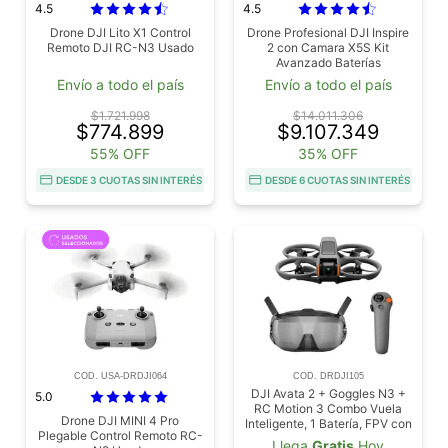
4.5
4.5
Drone DJI Lito X1 Control
Drone Profesional DJI Inspire
Remoto DJI RC-N3 Usado
2 con Camara X5S Kit
Avanzado Baterías
Envío a todo el país
Envío a todo el país
$1.721.998
$14.011.306
$774.899
$9.107.349
55% OFF
35% OFF
DESDE 3 CUOTAS SIN INTERÉS
DESDE 6 CUOTAS SIN INTERÉS
COD. USA-DRDJI064
COD. DRDJI105
DJI Avata 2 + Goggles N3 +
5.0
RC Motion 3 Combo Vuela
Drone DJI MINI 4 Pro
Inteligente, 1 Batería, FPV con
Plegable Control Remoto RC-
cámara 4K, Vuelo Inmersivo,
Llega
Gratis
Hoy