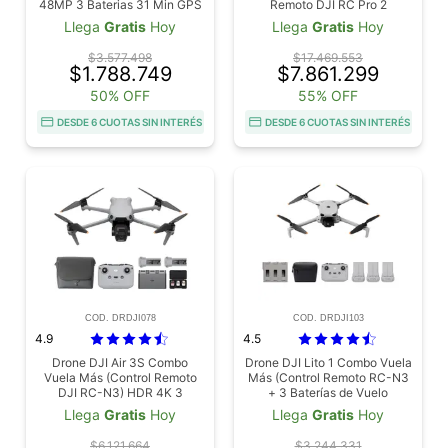
48MP 3 Baterias 31 Min GPS
Remoto DJI RC Pro 2
Estabilizacion 3 Ejes
Llega
Gratis
Hoy
Llega
Gratis
Hoy
$3.577.498
$17.469.553
$1.788.749
$7.861.299
50% OFF
55% OFF
DESDE 6 CUOTAS SIN INTERÉS
DESDE 6 CUOTAS SIN INTERÉS
COD. DRDJI078
COD. DRDJI103
4.9
4.5
Drone DJI Air 3S Combo
Drone DJI Lito 1 Combo Vuela
Vuela Más (Control Remoto
Más (Control Remoto RC-N3
DJI RC-N3) HDR 4K 3
+ 3 Baterías de Vuelo
Baterías Dron con Gran
Inteligente), Cámara 4K,
Llega
Gratis
Hoy
Llega
Gratis
Hoy
Angular CMOS 1" y
Detección de Obstáculos,
Telecámara Media, Vídeo
ActiveTrack, Video 4K e
$6.121.664
$3.244.331