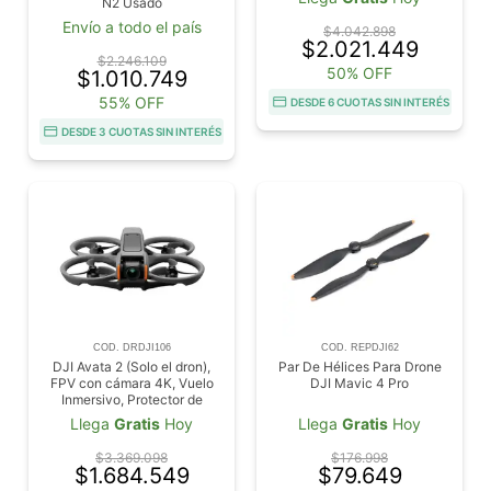
N2 Usado
Protector de Hélices
Integrado, Sencillo Flip/Roll,
Envío a todo el país
$4.042.898
Campo de Visión Superamplio
$2.021.449
de 155°, Contenido en POV
$2.246.109
50% OFF
$1.010.749
55% OFF
DESDE 6 CUOTAS SIN INTERÉS
DESDE 3 CUOTAS SIN INTERÉS
COD. DRDJI106
COD. REPDJI62
DJI Avata 2 (Solo el dron),
Par De Hélices Para Drone
FPV con cámara 4K, Vuelo
DJI Mavic 4 Pro
Inmersivo, Protector de
Hélices Integrado, Sencillo
Llega
Gratis
Hoy
Llega
Gratis
Hoy
Flip/Roll, Campo de Visión
Superamplio de 155°
$3.369.098
$176.998
$1.684.549
$79.649