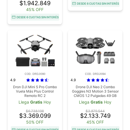
$1.942.849
DESDE 6 CUOTAS SIN INTERÉS
45% OFF
DESDE 6 CUOTAS SIN INTERÉS
COD. DRDJI090
COD. DRDJI094
4.9
4.9
Dron DJI Mini 5 Pro Combo
Drone DJI Neo 2 Combo
Vuela Más Plus Control
Goggles N3 Motion 3 Sensor
Remoto RC 2
CMOS 1.2 Pulgadas 49 GB
GPS Galileo BeiDou 7 km
Llega
Gratis
Hoy
Llega
Gratis
Hoy
Vuelo 19 Min 160 g
$6.738.198
$3.879.544
$3.369.099
$2.133.749
50% OFF
45% OFF
DESDE 6 CUOTAS SIN INTERÉS
DESDE 6 CUOTAS SIN INTERÉS