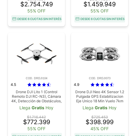
4K/60 fps HDR, Detección de
Imágenes 8K, Ligero y
$2.754.749
$1.459.949
Obstáculos Omnidireccional
Plegable, Transmisión de
en Escenas Nocturnas
55% OFF
Video 15 km
55% OFF
DESDE 6 CUOTAS SIN INTERÉS
DESDE 6 CUOTAS SIN INTERÉS
COD. DRDJI104
COD. DRDJI073
4.5
4.9
Drone DJI Lito 1 (Control
Drone DJI Neo 4K Sensor 1.2
Remoto DJI RC-N3), Cámara
Pulgada GPS Estabilizacion
4K, Detección de Obstáculos,
Eje Unico 18 Min Vuelo 7km
ActiveTrack, Video 4K e
Transmision O4
Llega
Gratis
Hoy
Llega
Gratis
Hoy
Imágenes 8K, Ligero y
Plegable, Transmisión de
$1.716.442
$725.453
Video 15 km
$772.399
$398.999
55% OFF
45% OFF