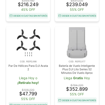
$393.180
$531.220
$216.249
$239.049
45% OFF
55% OFF
DESDE 6 CUOTAS SIN INTERÉS
DESDE 6 CUOTAS SIN INTERÉS
COD. REPDJI86
COD. REPDJI77
Par De Hélices Para DJI Avata
Batería de Vuelo Inteligente
2
Plus DJI Lito Series 52
Minutos De Vuelo Aprox
Llega Hoy o
Llega
Gratis
Hoy
¡Retiralo hoy!
$784.220
$352.899
$106.220
$47.799
55% OFF
55% OFF
DESDE 6 CUOTAS SIN INTERÉS