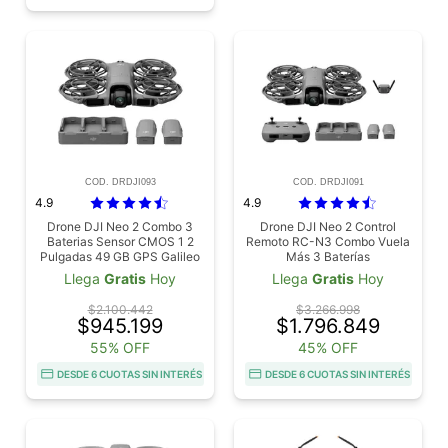
COD. DRDJI093
COD. DRDJI091
4.9
4.9
Drone DJI Neo 2 Combo 3
Drone DJI Neo 2 Control
Baterias Sensor CMOS 1 2
Remoto RC-N3 Combo Vuela
Pulgadas 49 GB GPS Galileo
Más 3 Baterías
BeiDou 7 km Vuelo 19 Min
Llega
Gratis
Hoy
Llega
Gratis
Hoy
160 g
$2.100.442
$3.266.998
$945.199
$1.796.849
55% OFF
45% OFF
DESDE 6 CUOTAS SIN INTERÉS
DESDE 6 CUOTAS SIN INTERÉS