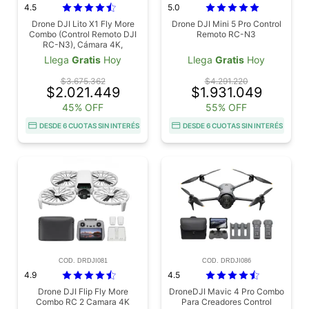
4.5
5.0
Drone DJI Lito X1 Fly More
Drone DJI Mini 5 Pro Control
Combo (Control Remoto DJI
Remoto RC-N3
RC-N3), Cámara 4K,
Detección De Obstáculos,
Llega
Gratis
Hoy
Llega
Gratis
Hoy
ActiveTrack, Sensor De 1/1.3
Pulgadas, 3 Baterías
$3.675.362
$4.291.220
$2.021.449
$1.931.049
45% OFF
55% OFF
DESDE 6 CUOTAS SIN INTERÉS
DESDE 6 CUOTAS SIN INTERÉS
COD. DRDJI081
COD. DRDJI086
4.9
4.5
Drone DJI Flip Fly More
DroneDJI Mavic 4 Pro Combo
Combo RC 2 Camara 4K
Para Creadores Control