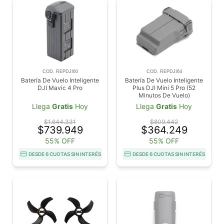
COD. REPDJI60
COD. REPDJI64
Batería De Vuelo Inteligente
Batería De Vuelo Inteligente
DJI Mavic 4 Pro
Plus DJI Mini 5 Pro (52
Minutos De Vuelo)
Llega
Gratis
Hoy
Llega
Gratis
Hoy
$1.644.331
$809.442
$739.949
$364.249
55% OFF
55% OFF
DESDE 6 CUOTAS SIN INTERÉS
DESDE 6 CUOTAS SIN INTERÉS