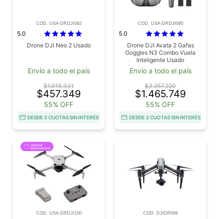
COD. USA-DRDJI092
COD. USA-DRDJI095
5.0
5.0
Drone DJI Neo 2 Usado
Drone DJI Avata 2 Gafas
Goggles N3 Combo Vuela
Inteligente Usado
Envío a todo el país
Envío a todo el país
$1.016.331
$3.257.220
$457.349
$1.465.749
55% OFF
55% OFF
DESDE 3 CUOTAS SIN INTERÉS
DESDE 3 CUOTAS SIN INTERÉS
COD. USA-DRDJI100
COD. DJIDR006