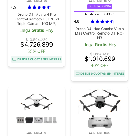
COD. DRDJI084
COD. DRDJI072
4.5
OFERTA BOMBA
Drone DJI Mavic 4 Pro
Finaliza en:
03:43:23
(Control Remoto DJI RC 2)
4.9
Triple Cámara 100 MP,
Tiempo De Vuelo 51 Min,
Drone DJI Neo Combo Vuela
Llega
Gratis
Hoy
Gimbal 360°
Más Control Remoto DJI RC-
N3
$10.504.220
$4.726.899
Llega
Gratis
Hoy
55% OFF
$1.684.498
$1.010.699
DESDE 6 CUOTAS SIN INTERÉS
40% OFF
DESDE 6 CUOTAS SIN INTERÉS
COD. DRDJI099
COD. DRDJI087