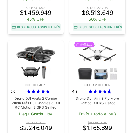
$2.654.453
$13.027.298
$1.459.949
$6.513.649
45% OFF
50% OFF
DESDE 6 CUOTAS SIN INTERÉS
DESDE 6 CUOTAS SIN INTERÉS
COD. DRDJI070
COD. USA-DRDJI059
5.0
4.9
Drone DJI Avata 2 Combo
Drone DJI Mini 3 Fly More
Vuela Más DJI Goggles 3 DJI
Combo DJI RC Usado
RC Motion 3 GPS Galileo
BeiDou Altitud 5000 Metros
Llega
Gratis
Hoy
Envío a todo el país
$3.455.460
$2.590.442
$2.246.049
$1.165.699