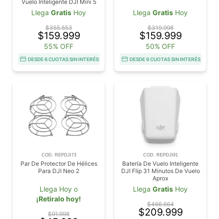
Vuelo Inteligente DJI Mini 5
Pro + Mini 5 Pro Plus
Llega
Gratis
Hoy
Llega
Gratis
Hoy
$355.553
$319.998
$159.999
$159.999
55% OFF
50% OFF
DESDE 6 CUOTAS SIN INTERÉS
DESDE 6 CUOTAS SIN INTERÉS
COD. REPDJI73
COD. REPDJI91
Par De Protector De Hélices
Batería De Vuelo Inteligente
Para DJI Neo 2
DJI Flip 31 Minutos De Vuelo
Aprox
Llega Hoy o
Llega
Gratis
Hoy
¡Retiralo hoy!
$466.664
$209.999
$91.998