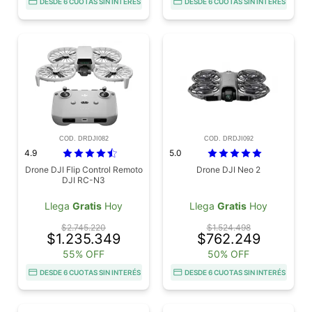
DESDE 6 CUOTAS SIN INTERÉS
DESDE 6 CUOTAS SIN INTERÉS
COD. DRDJI082
COD. DRDJI092
4.9
5.0
Drone DJI Flip Control Remoto
Drone DJI Neo 2
DJI RC-N3
Llega
Gratis
Hoy
Llega
Gratis
Hoy
$2.745.220
$1.524.498
$1.235.349
$762.249
55% OFF
50% OFF
DESDE 6 CUOTAS SIN INTERÉS
DESDE 6 CUOTAS SIN INTERÉS