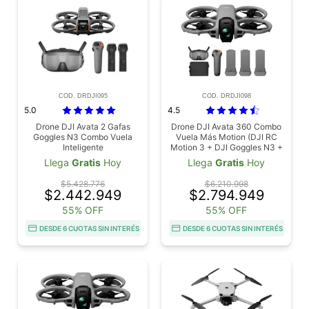
COD. DRDJI095
COD. DRDJI098
5.0
4.5
Drone DJI Avata 2 Gafas
Drone DJI Avata 360 Combo
Goggles N3 Combo Vuela
Vuela Más Motion (DJI RC
Inteligente
Motion 3 + DJI Goggles N3 +
3 Baterías de Vuelo
Llega
Gratis
Hoy
Llega
Gratis
Hoy
Inteligente), Imagen 360° de
1", 8K para FPV y Filmación
$5.428.776
$6.210.998
Aérea, Protector de Hélices,
$2.442.949
$2.794.949
Tiempo de Vuelo Extendido
55% OFF
55% OFF
DESDE 6 CUOTAS SIN INTERÉS
DESDE 6 CUOTAS SIN INTERÉS