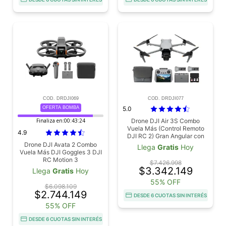
COD. DRDJI069
COD. DRDJI077
OFERTA BOMBA
5.0
Finaliza en:
00:43:23
Drone DJI Air 3S Combo
Vuela Más (Control Remoto
4.9
DJI RC 2) Gran Angular con
CMOS 1" y Telecámara
Drone DJI Avata 2 Combo
Llega
Gratis
Hoy
Media, 4K/60 fps Detección
Vuela Más DJI Goggles 3 DJI
de Obstáculos
RC Motion 3
$7.426.998
Omnidireccional
$3.342.149
Llega
Gratis
Hoy
55% OFF
$6.098.109
$2.744.149
DESDE 6 CUOTAS SIN INTERÉS
55% OFF
DESDE 6 CUOTAS SIN INTERÉS