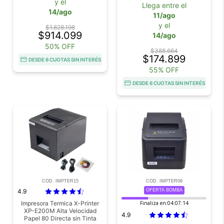
y el
Multifuncional
Llega entre el
14/ago
11/ago
y el
$1.828.198
$914.099
14/ago
50% OFF
$388.664
$174.899
DESDE 6 CUOTAS SIN INTERÉS
55% OFF
DESDE 6 CUOTAS SIN INTERÉS
COD. IMPTER15
COD. IMPTER06
4.9
OFERTA BOMBA
Impresora Termica X-Printer
Finaliza en:
04:07:13
XP-E200M Alta Velocidad
4.9
Papel 80 Directa sin Tinta