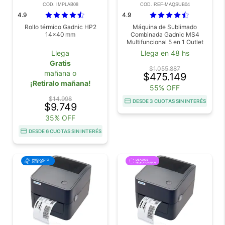
COD. IMPLAB08
COD. REF-MAQSUB04
4.9
4.9
Rollo térmico Gadnic HP2
Máquina de Sublimado
14×40 mm
Combinada Gadnic MS4
Multifuncional 5 en 1 Outlet
Llega
Llega en 48 hs
Gratis
$1.055.887
mañana o
$475.149
¡Retiralo mañana!
55% OFF
$14.998
DESDE 3 CUOTAS SIN INTERÉS
$9.749
35% OFF
DESDE 6 CUOTAS SIN INTERÉS