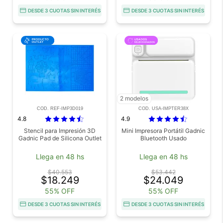
DESDE 3 CUOTAS SIN INTERÉS
DESDE 3 CUOTAS SIN INTERÉS
2 modelos
COD. REF-IMP3D019
COD. USA-IMPTER38X
4.8
4.9
Stencil para Impresión 3D
Mini Impresora Portátil Gadnic
Gadnic Pad de Silicona Outlet
Bluetooth Usado
Llega en 48 hs
Llega en 48 hs
$40.553
$53.442
$18.249
$24.049
55% OFF
55% OFF
DESDE 3 CUOTAS SIN INTERÉS
DESDE 3 CUOTAS SIN INTERÉS