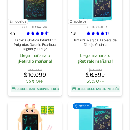
2 modelos
2 modelos
COD. TABGRAF20X
COD. TABGRAF3X
4.9
4.8
Tableta Gráfica Infantil 12
Pizarra Mágica Tableta de
Pulgadas Gadnic Escritura
Dibujo Gadnic
Digital y Dibujo
Llega mañana o
Llega mañana o
¡Retiralo mañana!
¡Retiralo mañana!
$22.442
$14.887
$10.099
$6.699
55% OFF
55% OFF
DESDE 6 CUOTAS SIN INTERÉS
DESDE 6 CUOTAS SIN INTERÉS