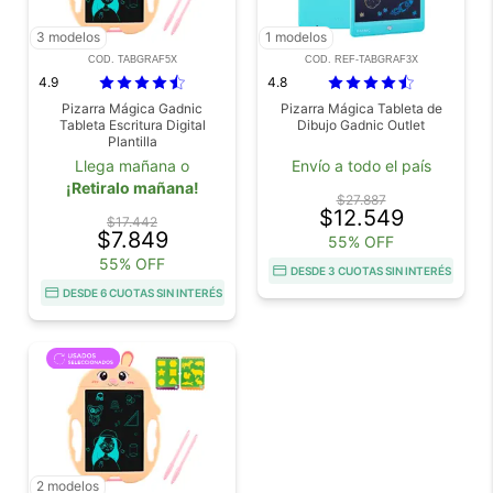
3 modelos
1 modelos
COD. TABGRAF5X
COD. REF-TABGRAF3X
4.9
4.8
Pizarra Mágica Gadnic
Pizarra Mágica Tableta de
Tableta Escritura Digital
Dibujo Gadnic Outlet
Plantilla
Llega mañana o
Envío a todo el país
¡Retiralo mañana!
$27.887
$12.549
$17.442
$7.849
55% OFF
55% OFF
DESDE 3 CUOTAS SIN INTERÉS
DESDE 6 CUOTAS SIN INTERÉS
2 modelos