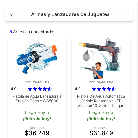
Armas y Lanzadores de Juguetes
5
Artículos encontrados
COD. WATGUN03
COD. WATGUN07
4.9
4.9
Pistola de Agua Lanzadora a
Pistola De Agua Automatica
Presión Gadnic WG5000
Gadnic Recargable LED
Alcance 10 Metros Tanque
500 ml Bateria 500 mAh
Llega Hoy o
Llega Hoy o
¡Retiralo hoy!
¡Retiralo hoy!
$80.553
$63.698
$36.249
$31.849