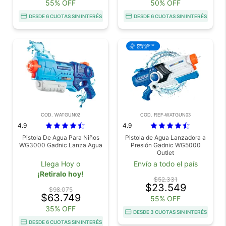
55% OFF
50% OFF
DESDE 6 CUOTAS SIN INTERÉS
DESDE 6 CUOTAS SIN INTERÉS
COD. WATGUN02
COD. REF-WATGUN03
4.9
4.9
Pistola De Agua Para Niños
Pistola de Agua Lanzadora a
WG3000 Gadnic Lanza Agua
Presión Gadnic WG5000
Outlet
Llega Hoy o
Envío a todo el país
¡Retiralo hoy!
$52.331
$23.549
$98.075
$63.749
55% OFF
35% OFF
DESDE 3 CUOTAS SIN INTERÉS
DESDE 6 CUOTAS SIN INTERÉS