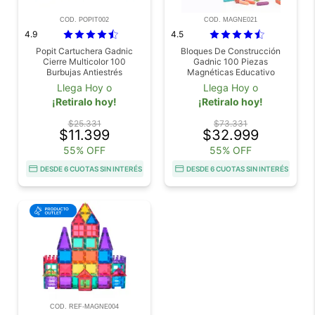
COD. POPIT002
COD. MAGNE021
4.9
4.5
Popit Cartuchera Gadnic
Bloques De Construcción
Cierre Multicolor 100
Gadnic 100 Piezas
Burbujas Antiestrés
Magnéticas Educativo
Llega Hoy o
Llega Hoy o
¡Retiralo hoy!
¡Retiralo hoy!
$25.331
$73.331
$11.399
$32.999
55% OFF
55% OFF
DESDE 6 CUOTAS SIN INTERÉS
DESDE 6 CUOTAS SIN INTERÉS
COD. REF-MAGNE004