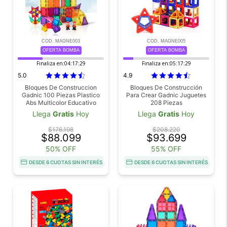
COD. MAGNE003
COD. MAGNE005
OFERTA BOMBA
OFERTA BOMBA
Finaliza en:
04:17:29
Finaliza en:
05:17:29
5.0
4.9
Bloques De Construccion
Bloques De Construcción
Gadnic 100 Piezas Plastico
Para Crear Gadnic Juguetes
Abs Multicolor Educativo
208 Piezas
Infantil
Llega
Gratis
Hoy
Llega
Gratis
Hoy
$176.198
$208.220
$88.099
$93.699
50% OFF
55% OFF
DESDE 6 CUOTAS SIN INTERÉS
DESDE 6 CUOTAS SIN INTERÉS