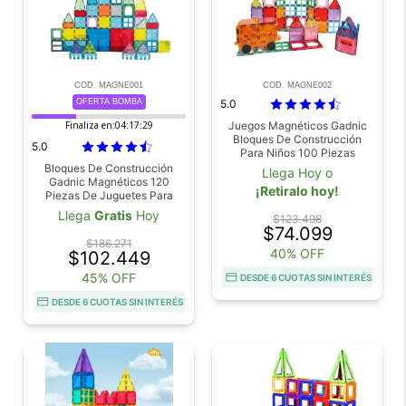
COD. MAGNE001
COD. MAGNE002
OFERTA BOMBA
5.0
Finaliza en:
04:17:29
Juegos Magnéticos Gadnic
Bloques De Construcción
5.0
Para Niños 100 Piezas
Bloques De Construcción
Llega Hoy o
Gadnic Magnéticos 120
¡Retiralo hoy!
Piezas De Juguetes Para
Niños
Llega
Gratis
Hoy
$123.498
$74.099
$186.271
40% OFF
$102.449
45% OFF
DESDE 6 CUOTAS SIN INTERÉS
DESDE 6 CUOTAS SIN INTERÉS