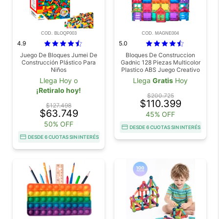
COD. BLOQP003
COD. MAGNE004
4.9
5.0
Juego De Bloques Jumei De
Bloques De Construccion
Construcción Plástico Para
Gadnic 128 Piezas Multicolor
Niños
Plastico ABS Juego Creativo
Con Caja Organizadora
Llega Hoy o
Llega
Gratis
Hoy
¡Retiralo hoy!
$200.725
$110.399
$127.498
$63.749
45% OFF
50% OFF
DESDE 6 CUOTAS SIN INTERÉS
DESDE 6 CUOTAS SIN INTERÉS