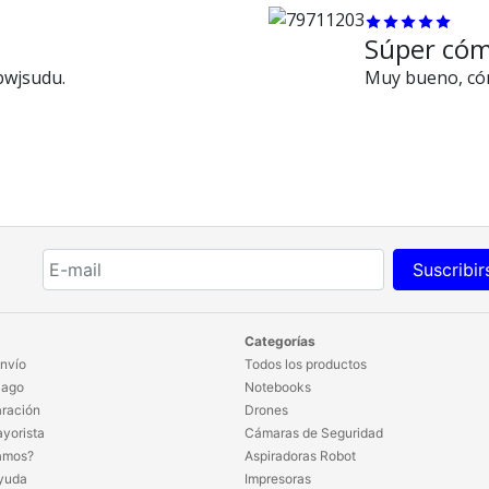
Súper có
bwjsudu.
Muy bueno, cóm
Suscribir
Categorías
nvío
Todos los productos
Pago
Notebooks
ración
Drones
yorista
Cámaras de Seguridad
amos?
Aspiradoras Robot
yuda
Impresoras