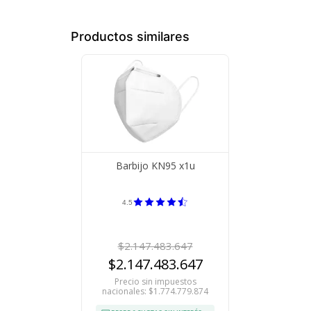
Productos similares
Barbijo KN95 x1u
4.5
$2.147.483.647
$2.147.483.647
Precio sin impuestos
nacionales: $1.774.779.874
Tu compra 