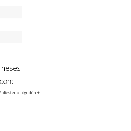
 meses
con:
Poliester o algodón +