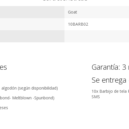
todos
5 estrellas de
nuestros
Goat
5 en Google.
productos.
Conocer más
5 estrellas de
10BARB02
Seguro de
5 en
cobertura en
Facebook.
tus envíos.
Garantía
oficial y
directa con
nes
Garantía: 3
nosotros.
Se entrega 
o algodón (según disponibilidad)
10x Barbijo de tela 
SMS
unbond- Meltblown -Spunbond)
eses