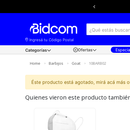
Ingresá tu Código Postal
Ofertas
Especi
Categorías
×
Ingresá tu
código postal
para conocer las
mejores ofertas de envío y retiro disponibles
Home
Barbijos
Goat
10BARB02
según tu ubicación.
Éste producto está agotado, mirá acá más 
Quienes vieron este producto tambi