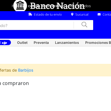
Hasta
20 cuotas sin interés
en seleccionados
Estado de tu envío
Sucursal
Conta
al
Outlet
Preventa
Lanzamientos
Promociones B
ofertas de
Barbijos
én compraron