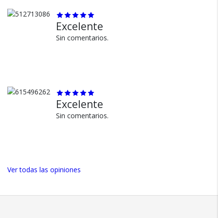
MNC: 310
Excelente
Sin comentarios.
MOVISTAR
Nombre: Movistar INTERNET
APN:
internet.gprs.unifon.com.
ar
Proxy: No definido
Excelente
Puerto: No definido
Sin comentarios.
Nombre de usuario: internet
Contraseña: internet
Servidor: No definido
Ver todas las opiniones
MMSC: No definido
Proxy MMS: No definido
Puerto de MMS: No definido