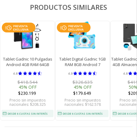
PRODUCTOS SIMILARES
Recibí el producto que esperabas o
Tablet Gadnic 10 Pulgadas
Tablet Digital Gadnic 1GB
Tablet Gadnic
te devolvemos tu dinero.
Android 4GB RAM 64GB
RAM 8GB Android 7
4GB Almacen
Pantalla HD WiFi Multimedia
Pulgadas
Android 1
4.8
4.9
4.8
Portatil
Snapdrago
Bluetooth U
$418.544
$326.635
$41
Acce
45% OFF
45% OFF
50%
En Bidcom te aseguramos recibir el producto
$230.199
$179.649
$20
que esperabas o te devolvemos el 100% de tu
Precio sin impuestos
Precio sin impuestos
Precio si
×
dinero!
nacionales: $208.325
nacionales: $162.578
nacionale
DESDE 6 CUOTAS SIN INTERÉS
DESDE 6 CUOTAS SIN INTERÉS
DESDE 6 CUOT