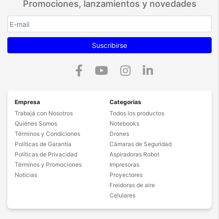
Promociones, lanzamientos y novedades
MCC: 722
MNC: 07
Tipo de autenticación: PAP
Suscribirse
Tipo de APN: default
Protocolo APN: IPv4
Activar/desactivar APN: habilitado
Empresa
Categorías
Trabajá con Nosotros
Todos los productos
Presionar nuevamente el botón de menú y
Quiénes Somos
Notebooks
seleccionar ‘APN nuevo’ e ingresar los siguientes
Términos y Condiciones
Drones
datos:
Políticas de Garantía
Cámaras de Seguridad
Nombre: Movistar MMS
Políticas de Privacidad
Aspiradoras Robot
APN:
mms.gprs.unifon.com.ar
Términos y Promociones
Impresoras
Noticias
Proyectores
Proxy: No definido
Freidoras de aire
Celulares
Puerto: No definido
Nombre de usuario: mms