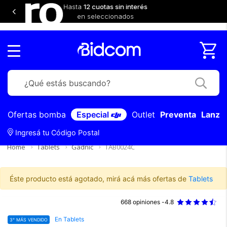
 interés
Hasta
dos
e
Ofertas bomba
Especial
Outlet
Preventa
Lanza
Ingresá tu Código Postal
Home
Tablets
Gadnic
TAB0024C
Éste producto está agotado, mirá acá más ofertas de
Tablets
668 opiniones -
4.8
En Tablets
3° MÁS VENDIDO